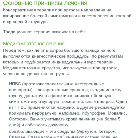
Основные принципы лечения
Консервативная терапия при артрозе направлена на
купирование болевой симптоматики и восстановление костной
и хрящевой структуры.
Традиционная терапия включает в себя:
Медикаментозное лечение
Перед тем, как лечить артроз большого пальца на ноге,
выполняются диагностические процедуры, по результатам
которых и подбирается индивидуальный курс терапии.
Медикаментозные средства, используемые при артрозе,
условно разделяются на группы:
НПВС (противовоспалительные нестероидные
препараты) – лекарственные средства, входящие в эту
группу, достаточно эффективно снижают болевую
симптоматику и купируют воспалительный процесс. Одни
из НПВС применяются наружно, а другие рекомендуется
принимать перорально, например, Ибупрофен, Мовалис,
Ортофен. Важно учитывать сроки лечения (не более 5
дней) и соблюдать дозировку.
обезболивающие – эти средства (Афлутон, Кетарол,
Спазган, Спазмалгон и т.д.) снимают острую боль, но