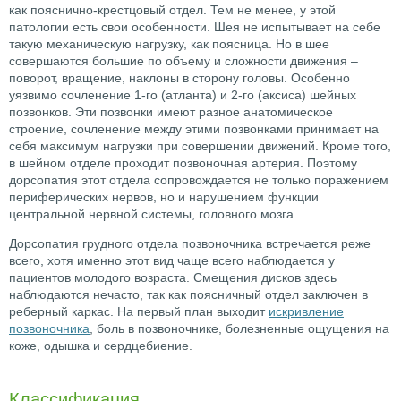
как пояснично-крестцовый отдел. Тем не менее, у этой
патологии есть свои особенности. Шея не испытывает на себе
такую механическую нагрузку, как поясница. Но в шее
совершаются большие по объему и сложности движения –
поворот, вращение, наклоны в сторону головы. Особенно
уязвимо сочленение 1-го (атланта) и 2-го (аксиса) шейных
позвонков. Эти позвонки имеют разное анатомическое
строение, сочленение между этими позвонками принимает на
себя максимум нагрузки при совершении движений. Кроме того,
в шейном отделе проходит позвоночная артерия. Поэтому
дорсопатия этот отдела сопровождается не только поражением
периферических нервов, но и нарушением функции
центральной нервной системы, головного мозга.
Дорсопатия грудного отдела позвоночника встречается реже
всего, хотя именно этот вид чаще всего наблюдается у
пациентов молодого возраста. Смещения дисков здесь
наблюдаются нечасто, так как поясничный отдел заключен в
реберный каркас. На первый план выходит
искривление
позвоночника
, боль в позвоночнике, болезненные ощущения на
коже, одышка и сердцебиение.
Классификация