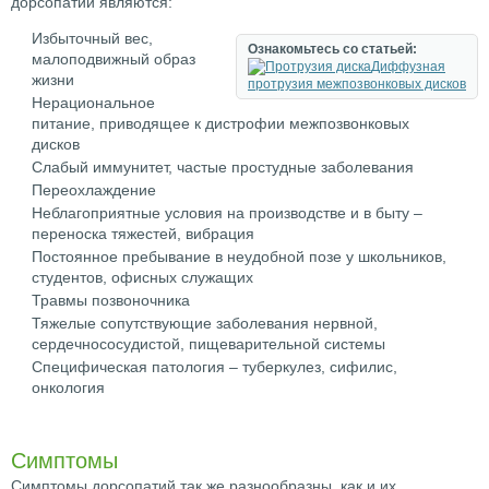
дорсопатий являются:
Избыточный вес,
Ознакомьтесь со статьей:
малоподвижный образ
Диффузная
жизни
протрузия межпозвонковых дисков
Нерациональное
питание, приводящее к дистрофии межпозвонковых
дисков
Слабый иммунитет, частые простудные заболевания
Переохлаждение
Неблагоприятные условия на производстве и в быту –
переноска тяжестей, вибрация
Постоянное пребывание в неудобной позе у школьников,
студентов, офисных служащих
Травмы позвоночника
Тяжелые сопутствующие заболевания нервной,
сердечнососудистой, пищеварительной системы
Специфическая патология – туберкулез, сифилис,
онкология
Симптомы
Симптомы дорсопатий так же разнообразны, как и их