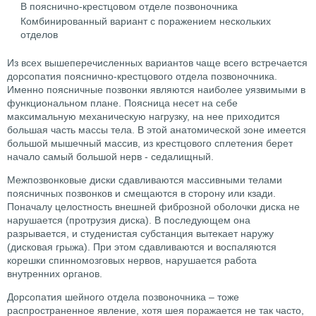
В пояснично-крестцовом отделе позвоночника
Комбинированный вариант с поражением нескольких
отделов
Из всех вышеперечисленных вариантов чаще всего встречается
дорсопатия пояснично-крестцового отдела позвоночника.
Именно поясничные позвонки являются наиболее уязвимыми в
функциональном плане. Поясница несет на себе
максимальную механическую нагрузку, на нее приходится
большая часть массы тела. В этой анатомической зоне имеется
большой мышечный массив, из крестцового сплетения берет
начало самый большой нерв - седалищный.
Межпозвонковые диски сдавливаются массивными телами
поясничных позвонков и смещаются в сторону или кзади.
Поначалу целостность внешней фиброзной оболочки диска не
нарушается (протрузия диска). В последующем она
разрывается, и студенистая субстанция вытекает наружу
(дисковая грыжа). При этом сдавливаются и воспаляются
корешки спинномозговых нервов, нарушается работа
внутренних органов.
Дорсопатия шейного отдела позвоночника – тоже
распространенное явление, хотя шея поражается не так часто,