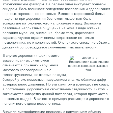
этиологические факторы. На первый план выступает болевой
синдром. Боль возникает вследствие воспаления и сдавливания
нервных корешков, но не только. Вместе с корешковой болью
пациента при дорсопатии беспокоит мышечная боль
вследствие патологического напряжения мышц. Возможны
различные неприятные ощущения на коже в виде жжения,
ползания мурашек, онемения. Кроме того, дорсопатия
характеризуется ограничением подвижности не только
позвоночника, но и конечностей. Очень часто снижение объема
движений сопровождается снижением чувствительности.
В случае дорсопатии шеи помимо
вышеописанных симптомов
Воспаление и сдавливание
отмечаются признаки нарушения
нервных корешков вызывает
мозгового кровообращения с
боль
головокружением, шаткостью походки,
быстрой утомляемостью, нарушением сна, колебанием цифр
артериального давления. Но эти симптомы возникают не сразу,
а постепенно. Дорсопатиям свойственна стадийность. В этом и
заключается коварство данной патологии, которая протекает в
несколько стадий. В качестве примера рассмотрим дорсопатию
поясничного отдела позвоночника.
Вначале дистрофические процессы с нарушением обмена