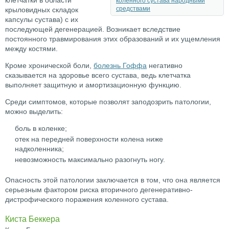
клетчатки в области
коленного сустава народными
средствами
крыловидных складок
капсулы сустава) с их
последующей дегенерацией. Возникает вследствие
постоянного травмирования этих образований и их ущемления
между костями.
Кроме хронической боли,
болезнь Гоффа
негативно
сказывается на здоровье всего сустава, ведь клетчатка
выполняет защитную и амортизационную функцию.
Среди симптомов, которые позволят заподозрить патологии,
можно выделить:
боль в коленке;
отек на передней поверхности колена ниже
надколенника;
невозможность максимально разогнуть ногу.
Опасность этой патологии заключается в том, что она является
серьезным фактором риска вторичного дегенеративно-
дистрофического поражения коленного сустава.
Киста Беккера