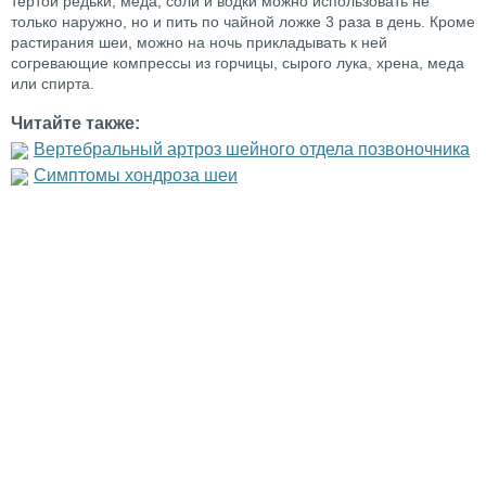
тертой редьки, меда, соли и водки можно использовать не
только наружно, но и пить по чайной ложке 3 раза в день. Кроме
растирания шеи, можно на ночь прикладывать к ней
согревающие компрессы из горчицы, сырого лука, хрена, меда
или спирта.
Читайте также:
Вертебральный артроз шейного отдела позвоночника
Симптомы хондроза шеи