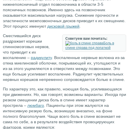
нижнепоясничный отдел позвоночника в области 3-5
поясничных позвонков. Именно здесь на позвоночник
оказывается максимальная нагрузка. Снижение прочности и
эластичности межпозвоночных дисков приводит к их смещению.
Этот процесс именуют
дисковой грыжей
.
Сместившийся диск
Советуем вам почитать:
раздражает корешки
Боль в
спинномозговых нервов,
спине справа под лопаткой
что приводит к их
воспалению –
радикулиту
. Воспаленные нервные волокна из-за
отека миелиновой оболочки, покрывающей их, утолщаются и
из-за этого ущемляются в отверстиях между позвонками. Это
еще больше усиливает воспаление. Радикулит чувствительных
нервных корешков непременно сопровождается болью в спине.
По характеру это, как правило, ноющая боль, усиливающаяся
при движениях. Но, как говорят, возможны варианты. Иногда при
резком смещении диска боль в спине имеет характер
прострела –
люмбаго
. Пациенты при этом жалуются на
интенсивную резкую боль, возникшую внезапно, на фоне
полного благополучия. Чаще всего боль в спине возникает не
сама по себе, а в результате воздействия провоцирующих
факторов, коими являются: