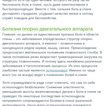
найдется хотя бы один человек, которого ни разу бы не
беспокоила боль в спине, пусть даже неинтенсивная и
быстропроходящая. Вместе с тем, сильная боль в спине
доставляет страдания, ухудшает качество жизни и потому
служит поводом для беспокойства.
Болезни опорно-двигательного аппарата
Главная, но далеко не единственная причина боли в области
спины – это заболевания определенных структур опорно-
двигательного аппарата, а именно – позвоночника и
находящихся рядом нервов, мышц, связок. Прямохождение
предполагает вертикальное положение позвоночного столба. В
таком положении резко возрастает гравитационная нагрузка на
структуры позвоночника. И потому здесь неизбежны различные
заболевания и патологические процессы. Из этих процессов
наиболее частым является
остеохондроз
. Именно он чаще
всего (но не всегда) ведет к появлению болей в спине.
Хотя справедливости ради стоит отметить, что сам по себе
остеохондроз безболезнен. Снижение эластичности,
уменьшение высоты межпозвонковых дисков к боли в спине не
приводит. Но некоторые последствия остеохондроза
непременно сопровождаются болями в спине различной
интенсивности. Чаще всего остеохондрозом поражается