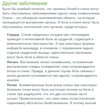
Другие заболевания
Было бы ошибкой полагать, что причины болей в спине могут
быть обусловлены заболеваниями одного лишь позвоночника.
Спина – это обширная анатомическая область, на которую
проецируются внутренние органы. И боли в спине могут быть
обусловлены патологией этих органов, среди которых:
Сердце
. Спазм сердечных сосудов при стенокардии
приводит к интенсивной боли за грудиной, отдающей в
межлопаточное пространство. А при некоторых формах
инфаркта миокарда, в основном, с поражением задних
отделов сердечной мышцы, единственным признаком
могут быть боли в области спины.
Легкие
. Воспаление легких (пневмония), осложненная
воспалением плевры (плевритом) тоже сопровождается
болью в спине. Правда, в данном случае боль связана с
актом дыхания (усиливается при вдохе), сопровождается
кашлем.
Почки
. Асимметричные боли внизу спины при некоторых
болезнях почек могут быть настолько похожи на боли в
спине при радикулите, что эти два состояния часто
путают. Примечательно, что сама ткань почки (почечная
паренхима) абсолютно безболезненна. И потому многие