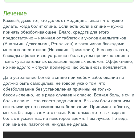
Лечение
Каждый, даже тот, кто далек от медицины, знает, что нужно
делать, когда болит спина. Если есть боли в спине – нужно
принять обезболивающее. Благо, средств для этого
предостаточно – начиная от таблеток и уколов анальгетиков
(Анальгин, Дексальгин, Ренальган) и заканчивая блокадами
местных анестетиков (Новокаин, Тримекаин). К слову сказать,
блокады эффективно устраняют боль путем проникновения в
ткань чувствительных корешков нервных волокон. Эффективно,
но ненадолго – спустя примерно час боль вновь появляется.
Да и устранение болей в спине при любом заболевании не
должно быть самоцелью, не говоря уже о том, что
обезболивание без установления причины не только
бессмысленно, но в ряде случаев и опасно. Всякая боль, в т.ч. и
боль в спине – это своего рода сигнал. Языком боли организм
сигнализирует о возможном заболевании. Принимая таблетку,
мы как бы вырываем этот язык. Как только этот язык вырван –
боль отпускает нас на некоторое время. Нам лучше. Но ведь
причина ее, патология, никуда не делась.