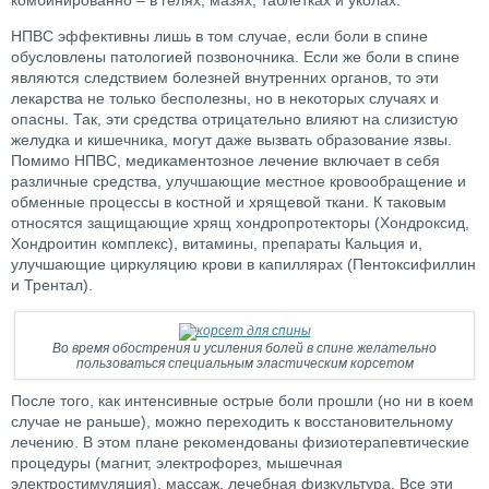
комбинированно – в гелях, мазях, таблетках и уколах.
НПВС эффективны лишь в том случае, если боли в спине
обусловлены патологией позвоночника. Если же боли в спине
являются следствием болезней внутренних органов, то эти
лекарства не только бесполезны, но в некоторых случаях и
опасны. Так, эти средства отрицательно влияют на слизистую
желудка и кишечника, могут даже вызвать образование язвы.
Помимо НПВС, медикаментозное лечение включает в себя
различные средства, улучшающие местное кровообращение и
обменные процессы в костной и хрящевой ткани. К таковым
относятся защищающие хрящ хондропротекторы (Хондроксид,
Хондроитин комплекс), витамины, препараты Кальция и,
улучшающие циркуляцию крови в капиллярах (Пентоксифиллин
и Трентал).
Во время обострения и усиления болей в спине желательно
пользоваться специальным эластическим корсетом
После того, как интенсивные острые боли прошли (но ни в коем
случае не раньше), можно переходить к восстановительному
лечению. В этом плане рекомендованы физиотерапевтические
процедуры (магнит, электрофорез, мышечная
электростимуляция), массаж, лечебная физкультура. Все эти