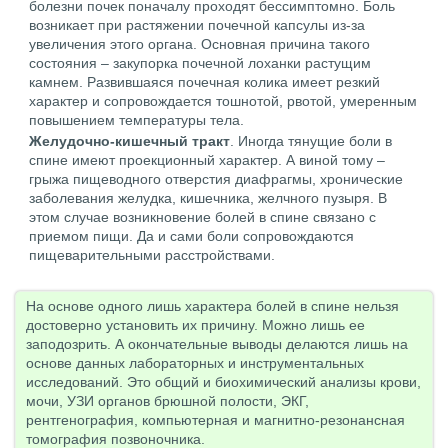
болезни почек поначалу проходят бессимптомно. Боль
возникает при растяжении почечной капсулы из-за
увеличения этого органа. Основная причина такого
состояния – закупорка почечной лоханки растущим
камнем. Развившаяся почечная колика имеет резкий
характер и сопровождается тошнотой, рвотой, умеренным
повышением температуры тела.
Желудочно-кишечный тракт
. Иногда тянущие боли в
спине имеют проекционный характер. А виной тому –
грыжа пищеводного отверстия диафрагмы, хронические
заболевания желудка, кишечника, желчного пузыря. В
этом случае возникновение болей в спине связано с
приемом пищи. Да и сами боли сопровождаются
пищеварительными расстройствами.
На основе одного лишь характера болей в спине нельзя
достоверно установить их причину. Можно лишь ее
заподозрить. А окончательные выводы делаются лишь на
основе данных лабораторных и инструментальных
исследований. Это общий и биохимический анализы крови,
мочи, УЗИ органов брюшной полости, ЭКГ,
рентгенография, компьютерная и магнитно-резонансная
томография позвоночника.