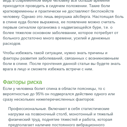
ведь в современном мире человеку все больше времени
приходится проводить в сидячем положении. Такие боли
кратковременны и практически не доставляют беспокойств
человеку. Однако это лишь верхушка айсберга. Настоящая боль
в спине куда более выражена, ее появление можно считать
первым сигналом организма о надвигающейся буре, т.е. о
более тяжелом основном заболевании, которое потребует от
больного достаточно много времени, усилий и денежных
расходов.
Чтобы избежать такой ситуации, нужно знать причины и
факторы развития заболеваний, связанных с возникновеньем
боли в спине. После прочтения данной статьи вы будете знать
врага в лицо и сможете избежать встречи с ним.
Факторы риска
Если у человека болит спина в области поясницы, то с
вероятностью до 95% он подвергался действию одного или
сразу нескольких нижеперечисленных факторов:
Профессиональные. Включают в себя статистические
нагрузки на позвоночный столб, монотонный и тяжелый
физический труд, поднятие тяжестей и работа, которая
предполагает наличие постоянного вибрационного