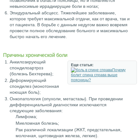
позвоночник в области поясницы, но и появляются
невыносимые иррадиирущие боли в ногах;
Эпидуральный абсцесс. Тяжелейшее заболевание,
которое требует максимальной отдачи, как от врача, так и
от пациента. В борьбе с данным недугом важно вовремя
провести полное обследование больного и максимально
быстро начать его лечение.
Причины хронической боли
Анкилозирующий
Еще статья:
спондилоартроз
Почему
(болезнь Бехтерева);
болит спина справа выше
Деформирующий
поясницы?
спондилез (монотонная
ноющая боль);
Онкопатология (опухоли, метастазы). При проведении
дифференциальной диагностики исключаются
следующие заболевания:
Лимфома;
Миеломная болезнь;
Рак различной локализации (ЖКТ, предстательная,
молочная, щитовидная железа, легкие).