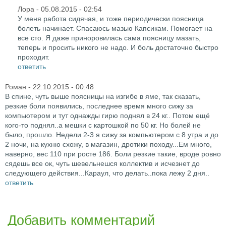
Лора
- 05.08.2015 - 02:54
У меня работа сидячая, и тоже периодически поясница
болеть начинает. Спасаюсь мазью Капсикам. Помогает на
все сто. Я даже приноровилась сама поясницу мазать,
теперь и просить никого не надо. И боль достаточно быстро
проходит.
ответить
Роман
- 22.10.2015 - 00:48
В спине, чуть выше поясницы на изгибе в яме, так сказать,
резкие боли появились, последнее время много сижу за
компьютером и тут однажды гирю поднял в 24 кг.. Потом ещё
кого-то поднял..а мешки с картошкой по 50 кг. Но болей не
было, прошло. Недели 2-3 я сижу за компьютером с 8 утра и до
2 ночи, на кухню схожу, в магазин, дротики походу...Ем много,
наверно, вес 110 при росте 186. Боли резкие такие, вроде ровно
сядешь все ок, чуть шевельнешся коллектив и исчезнет до
следующего действия...Караул, что делать..пока лежу 2 дня..
ответить
Добавить комментарий