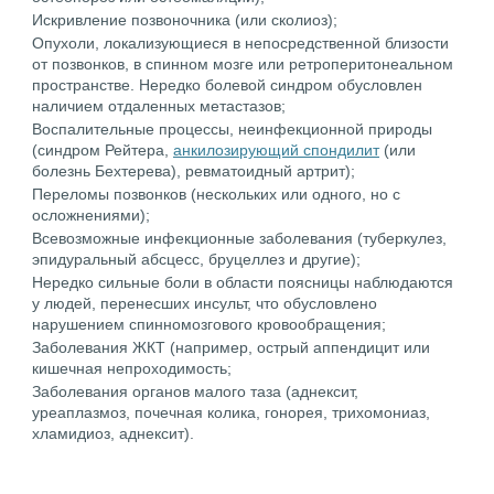
Искривление позвоночника (или сколиоз);
Опухоли, локализующиеся в непосредственной близости
от позвонков, в спинном мозге или ретроперитонеальном
пространстве. Нередко болевой синдром обусловлен
наличием отдаленных метастазов;
Воспалительные процессы, неинфекционной природы
(синдром Рейтера,
анкилозирующий спондилит
(или
болезнь Бехтерева), ревматоидный артрит);
Переломы позвонков (нескольких или одного, но с
осложнениями);
Всевозможные инфекционные заболевания (туберкулез,
эпидуральный абсцесс, бруцеллез и другие);
Нередко сильные боли в области поясницы наблюдаются
у людей, перенесших инсульт, что обусловлено
нарушением спинномозгового кровообращения;
Заболевания ЖКТ (например, острый аппендицит или
кишечная непроходимость;
Заболевания органов малого таза (аднексит,
уреаплазмоз, почечная колика, гонорея, трихомониаз,
хламидиоз, аднексит).