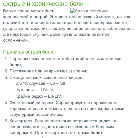
Острые и хронические боли
Боль в спине может быть
хронической и острой. Это достаточно важный момент, так как
наличие того или иного характера болевого синдрома может
существенно изменить тактику лечения основного заболевания,
а в некоторых случаях даже предположить развитие
осложнений.
Причины острой боли
Перелом позвоночного столба (наиболее выраженные
боли);
Растяжение или надрыв мышц спины;
Смещение межпозвоночных дисков:
В 67% случаев – LV – SII;
Чуть реже – LIV-LV;
Крайне редко – LII-LIV.
Фасеточный синдром. Характеризуется поражением
корешка нерва в том месте, где он не прикрыт костными
структурами позвоночника;
Коксартроз. Данная патология встречается редко, но
сопровождается достаточно выраженным болевым
синдромом. При коксартрозе не только болит