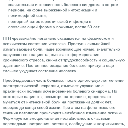
значительная интенсивность болевого синдрома в остром
периоде, на фоне выраженной интоксикации и
полиморфной сыпи;
повторный виток герпетической инфекции в
опоясывающей форме у пожилых, после 60 лет.
ПГН чрезвычайно негативно сказывается на физическом и
психическом состоянии человека. Приступы сильнейшей
изматывающей боли, чаще возникающие ночью, значительно
нарушают сон пациента, вызывают формирование
хронического стресса, снижают трудоспособность и социальную
адаптацию. Постоянное ожидание болевого приступа еще
сильнее ухудшает состояние человека.
Преобладающая часть больных, после одного-двух лет лечения
постгерпетической невралгии, отмечает улучшение с
практически полным исчезновением болевого синдрома. Но
некоторые пациенты, несмотря на терапию, продолжают
мучиться от интенсивной боли на протяжении долгих лет,
нередко до конца своей жизни. При этом на фоне тяжелого
течения патологии происходит неизбежное изменение психики.
Формируется эмоциональная нестабильность с частыми
перепадами настроения, астения, слабодушие и некритичность,