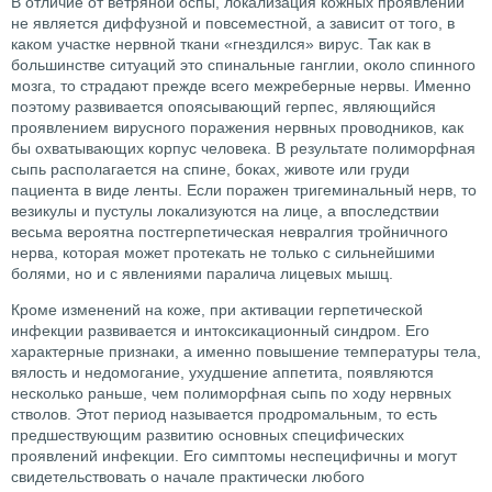
В отличие от ветряной оспы, локализация кожных проявлений
не является диффузной и повсеместной, а зависит от того, в
каком участке нервной ткани «гнездился» вирус. Так как в
большинстве ситуаций это спинальные ганглии, около спинного
мозга, то страдают прежде всего межреберные нервы. Именно
поэтому развивается опоясывающий герпес, являющийся
проявлением вирусного поражения нервных проводников, как
бы охватывающих корпус человека. В результате полиморфная
сыпь располагается на спине, боках, животе или груди
пациента в виде ленты. Если поражен тригеминальный нерв, то
везикулы и пустулы локализуются на лице, а впоследствии
весьма вероятна постгерпетическая невралгия тройничного
нерва, которая может протекать не только с сильнейшими
болями, но и с явлениями паралича лицевых мышц.
Кроме изменений на коже, при активации герпетической
инфекции развивается и интоксикационный синдром. Его
характерные признаки, а именно повышение температуры тела,
вялость и недомогание, ухудшение аппетита, появляются
несколько раньше, чем полиморфная сыпь по ходу нервных
стволов. Этот период называется продромальным, то есть
предшествующим развитию основных специфических
проявлений инфекции. Его симптомы неспецифичны и могут
свидетельствовать о начале практически любого