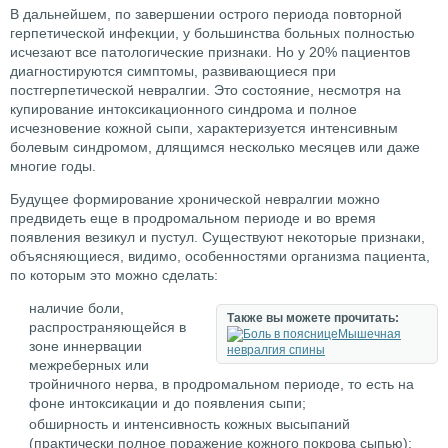
В дальнейшем, по завершении острого периода повторной
герпетической инфекции, у большинства больных полностью
исчезают все патологические признаки. Но у 20% пациентов
диагностируются симптомы, развивающиеся при
постгерпетической невралгии. Это состояние, несмотря на
купирование интоксикационного синдрома и полное
исчезновение кожной сыпи, характеризуется интенсивным
болевым синдромом, длящимся несколько месяцев или даже
многие годы.
Будущее формирование хронической невралгии можно
предвидеть еще в продромальном периоде и во время
появления везикул и пустул. Существуют некоторые признаки,
объясняющиеся, видимо, особенностями организма пациента,
по которым это можно сделать:
наличие боли,
Также вы можете прочитать:
распространяющейся в
Мышечная
зоне иннервации
невралгия спины
межреберных или
тройничного нерва, в продромальном периоде, то есть на
фоне интоксикации и до появления сыпи;
обширность и интенсивность кожных высыпаний
(практически полное поражение кожного покрова сыпью);