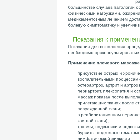
ра
большинстве случаев патологии 
физическими нагрузками, ожирен
медикаментозным лечением достат
болевую симптоматику и увеличива
Показания к применен
Показания для выполнения проце
необходимо проконсультироваться
Применение плечевого массаже
присутствие острых и хрони
воспалительными процессами 
остеоартроз, артрит и артроз
периартрит, плексопатия и ос
массаж показан после выполн
прилегающих тканях после ст
поврежденной ткани;
в реабилитационном периоде
костной ткани);
травмы, подвывихи и подвывих
бурситы, подкожные гематомы
лимфатической жидкости.