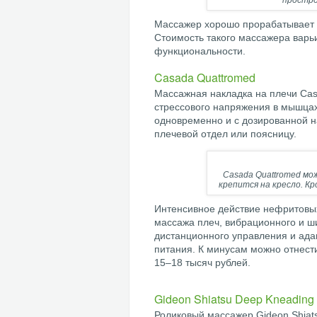
простро
Массажер хорошо прорабатывает ш
Стоимость такого массажера варьи
функциональности.
Casada Quattromed
Массажная накладка на плечи Cas
стрессового напряжения в мышцах
одновременно и с дозированной н
плечевой отдел или поясницу.
Casada Quattromed мо
крепится на кресло. К
Интенсивное действие нефритовых
массажа плеч, вибрационного и ш
дистанционного управления и ада
питания. К минусам можно отнести
15–18 тысяч рублей.
Gideon Shiatsu Deep Kneading
Роликовый массажер Gideon Shiat