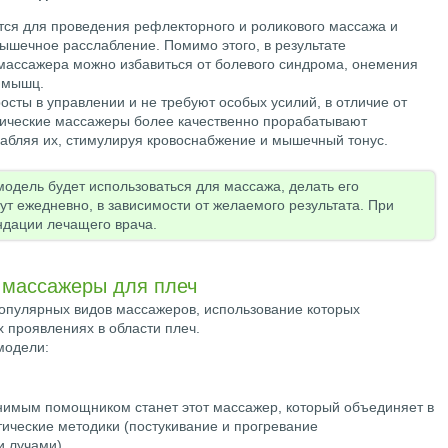
тся для проведения рефлекторного и роликового массажа и
шечное расслабление. Помимо этого, в результате
массажера можно избавиться от болевого синдрома, онемения
и мышц.
росты в управлении и не требуют особых усилий, в отличие от
рические массажеры более качественно прорабатывают
абляя их, стимулируя кровоснабжение и мышечный тонус.
 модель будет использоваться для массажа, делать его
ут ежедневно, в зависимости от желаемого результата. При
ндации лечащего врача.
 массажеры для плеч
опулярных видов массажеров, использование которых
 проявлениях в области плеч.
модели:
нимым помощником станет этот массажер, который объединяет в
ческие методики (постукивание и прогревание
 лучами).