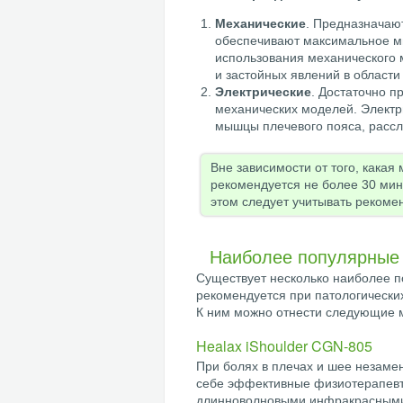
Механические
. Предназначаю
обеспечивают максимальное мы
использования механического 
и застойных явлений в област
Электрические
. Достаточно п
механических моделей. Элект
мышцы плечевого пояса, рассл
Вне зависимости от того, какая
рекомендуется не более 30 мин
этом следует учитывать рекоме
Наиболее популярные
Существует несколько наиболее п
рекомендуется при патологических
К ним можно отнести следующие 
Healax iShoulder CGN-805
При болях в плечах и шее незаме
себе эффективные физиотерапевти
длинноволновыми инфракрасными