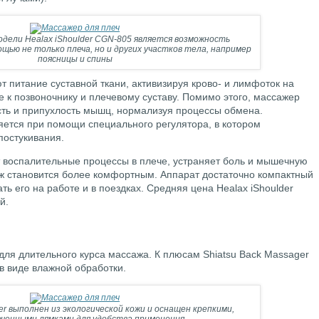
ели Healax iShoulder CGN-805 является возможность
ощью не только плеча, но и других участков тела, например
поясницы и спины
 питание суставной ткани, активизируя крово- и лимфоток на
е к позвоночнику и плечевому суставу. Помимо этого, массажер
сть и припухлость мышц, нормализуя процессы обмена.
яется при помощи специального регулятора, в котором
постукивания.
 воспалительные процессы в плече, устраняет боль и мышечную
аж становится более комфортным. Аппарат достаточно компактный
ать его на работе и в поездках. Средняя цена Healax iShoulder
й.
для длительного курса массажа. К плюсам Shiatsu Back Massager
 в виде влажной обработки.
er выполнен из экологической кожи и оснащен крепкими,