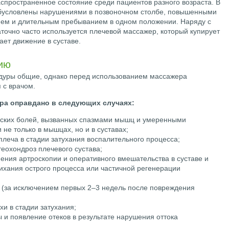
спространенное состояние среди пациентов разного возраста. В
обусловлены нарушениями в позвоночном столбе, повышенными
ием и длительным пребыванием в одном положении. Наряду с
очно часто используется плечевой массажер, который купирует
ет движение в суставе.
ию
дуры общие, однако перед использованием массажера
 с врачом.
ра оправдано в следующих случаях:
ческих болей, вызванных спазмами мышц и умеренными
не только в мышцах, но и в суставах;
 плеча в стадии затухания воспалительного процесса;
теохондроз плечевого сустава;
ения артроскопии и оперативного вмешательства в суставе и
ихания острого процесса или частичной регенерации
 (за исключением первых 2–3 недель после повреждения
и в стадии затухания;
 и появление отеков в результате нарушения оттока