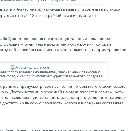
ченными лямками для удобства применения
ею и область плеча, разогревая мышцы и усиливая их тонус.
руется от 5 до 12 тысяч рублей, в зависимости от
ada Quattromed хорошо снимает усталость и последствия
. Основным отличием накидки являются ролики, которые
агрузкой способны массировать несколько зон, например, шейно-
жет использоваться водителями, так как она с легкостью
роме того, в ней присутствует функция глубокого прогрева
 роликов предусматривает выполнение обычного классического
иацу. Достоинствами массажной накидки является возможность
птер, позволяющий выполнить массаж при отдаленном источнике
 достаточно высокую стоимость, которая в среднем составляет
su Deep Kneading выполнен в виде подушки и предназначен для