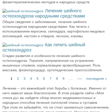
физиотерапевтических методов и народных средств.
Лечение шейного
остеохондроза народными средствами
Общие сведения о заболевании, лечение шейного
остеохондроза народными средствами. Как лечить с
использованием керосина, скипидара, картофельно-медовых
аппликаций, настоек и отваров, чеснока, клюквы.
Как лечить шейный
остеохондроз
Стадии развития и особенности лечения шейного
остеохондроза. Терапия, направленная на устранение
мышечных спазмов, нормализацию кровообращения. Роль
массажа, физиопроцедур, ортопедические приспособления.
1
2
3
4
5
6
7
8
9
…
—›
последняя »
Страницы
Лечение – это важнейший этап борьбы с болезнью. Именно от
него зависит ваше благополучие. В этом разделе сайта «Моя
спина.ру» вы найдете обзор многих медикаментозных и
народных способов лечения патологий спины и суставов.
При этом не забывайте, что не стоит заниматься самолечением,