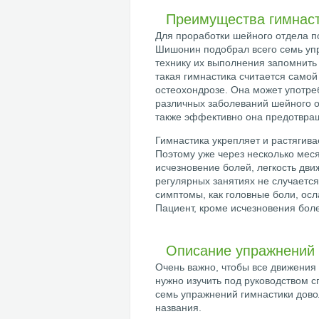
Преимущества гимнас
Для проработки шейного отдела п
Шишонин подобрал всего семь уп
технику их выполнения запомнить 
такая гимнастика считается само
остеохондрозе. Она может употре
различных заболеваний шейного о
также эффективно она предотвращ
Гимнастика укрепляет и растяги
Поэтому уже через несколько ме
исчезновение болей, легкость дв
регулярных занятиях не случается
симптомы, как головные боли, ос
Пациент, кроме исчезновения боле
Описание упражнений
Очень важно, чтобы все движения
нужно изучить под руководством 
семь упражнений гимнастики дов
названия.