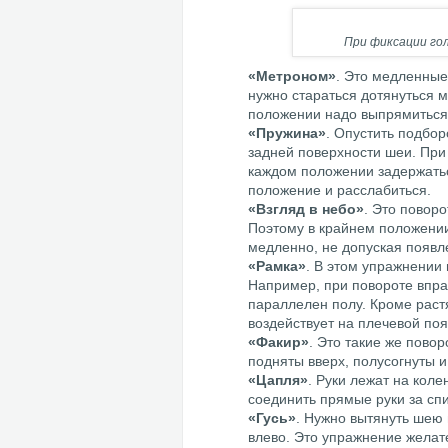
При фиксации го
«Метроном»
. Это медленные
нужно стараться дотянуться 
положении надо выпрямиться 
«Пружина»
. Опустить подбор
задней поверхности шеи. При
каждом положении задержатьс
положение и расслабиться.
«Взгляд в небо»
. Это поворо
Поэтому в крайнем положении
медленно, не допуская появл
«Рамка»
. В этом упражнении
Например, при повороте вправ
параллелен полу. Кроме раст
воздействует на плечевой поя
«Факир»
. Это такие же повор
подняты вверх, полусогнуты 
«Цапля»
. Руки лежат на кол
соединить прямые руки за сп
«Гусь»
. Нужно вытянуть шею 
влево. Это упражнение желат