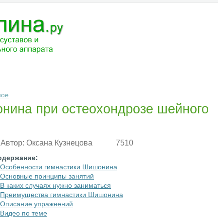
ЧЕНИЕ
МЕДИКАМЕНТЫ
АНАТОМИЯ
РАЗНОЕ
ВОПРОС-ОТВ
ное
нина при остеохондрозе шейного
Автор:
Оксана Кузнецова
7510
одержание:
Особенности гимнастики Шишонина
Основные принципы занятий
В каких случаях нужно заниматься
Преимущества гимнастики Шишонина
Описание упражнений
Видео по теме