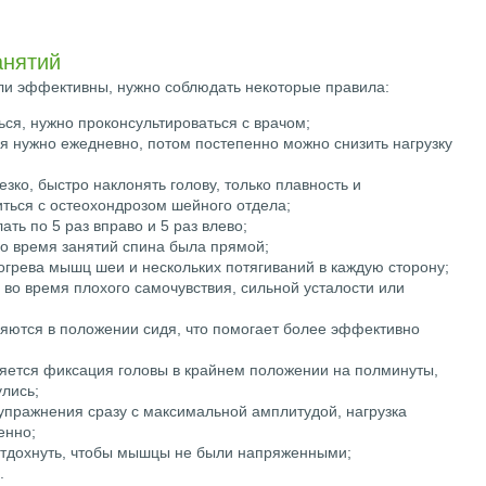
анятий
ли эффективны, нужно соблюдать некоторые правила:
ься, нужно проконсультироваться с врачом;
я нужно ежедневно, потом постепенно можно снизить нагрузку
зко, быстро наклонять голову, только плавность и
иться с остеохондрозом шейного отдела;
ть по 5 раз вправо и 5 раз влево;
во время занятий спина была прямой;
огрева мышц шеи и нескольких потягиваний в каждую сторону;
 во время плохого самочувствия, сильной усталости или
яются в положении сидя, что помогает более эффективно
яется фиксация головы в крайнем положении на полминуты,
лись;
 упражнения сразу с максимальной амплитудой, нагрузка
енно;
тдохнуть, чтобы мышцы не были напряженными;
.