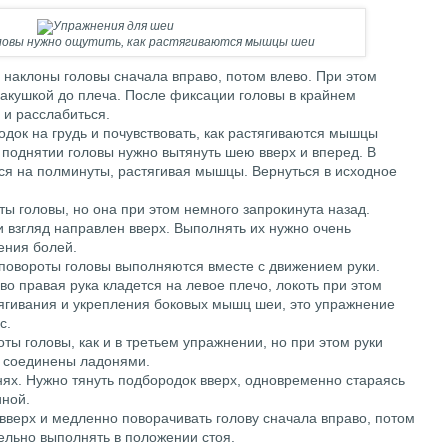
ловы нужно ощутить, как растягиваются мышцы шеи
 наклоны головы сначала вправо, потом влево. При этом
макушкой до плеча. После фиксации головы в крайнем
и расслабиться.
одок на грудь и почувствовать, как растягиваются мышцы
 поднятии головы нужно вытянуть шею вверх и вперед. В
я на полминуты, растягивая мышцы. Вернуться в исходное
ты головы, но она при этом немного запрокинута назад.
 взгляд направлен вверх. Выполнять их нужно очень
ения болей.
 повороты головы выполняются вместе с движением руки.
о правая рука кладется на левое плечо, локоть при этом
ягивания и укрепления боковых мышц шеи, это упражнение
с.
оты головы, как и в третьем упражнении, но при этом руки
и соединены ладонями.
енях. Нужно тянуть подбородок вверх, одновременно стараясь
иной.
вверх и медленно поворачивать голову сначала вправо, потом
ельно выполнять в положении стоя.