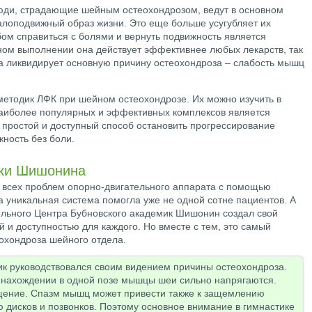
юди, страдающие шейным остеохондрозом, ведут в основном
лоподвижный образ жизни. Это еще больше усугубляет их
ом справиться с болями и вернуть подвижность является
ном выполнении она действует эффективнее любых лекарств, так
 а ликвидирует основную причину остеохондроза – слабость мышц
методик ЛФК при шейном остеохондрозе. Их можно изучить в
наиболее популярных и эффективных комплексов является
простой и доступный способ остановить прогрессирование
ность без боли.
ики Шишонина
 всех проблем опорно-двигательного аппарата с помощью
а уникальная система помогла уже не одной сотне пациентов. А
льного Центра Бубновского академик Шишонин создал свой
й и доступностью для каждого. Но вместе с тем, это самый
охондроза шейного отдела.
к руководствовался своим видением причины остеохондроза.
м нахождении в одной позе мышцы шеи сильно напрягаются.
ение. Спазм мышц может привести также к защемлению
 дисков и позвонков. Поэтому основное внимание в гимнастике