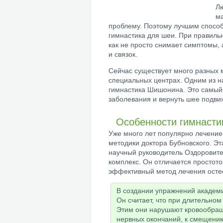
Л
ма
проблему. Поэтому лучшим способ
гимнастика для шеи. При правиль
как не просто снимает симптомы,
и связок.
Сейчас существует много разных 
специальных центрах. Одним из 
гимнастика Шишонина. Это самый 
заболевания и вернуть шее подвиж
Особенности гимнаст
Уже много лет популярно лечение
методики доктора Бубновского. Эт
научный руководитель Оздоровите
комплекс. Он отличается простото
эффективный метод лечения осте
В создании упражнений академи
Он считает, что при длительно
Этим они нарушают кровообращ
нервных окончаний, к смещению