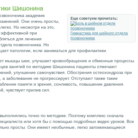
тики Шишонина
озвоночника академик
Еще советуем прочитать:
ражнений. Они очень просты,
легко. Но несмотря на это,
й эффективной при
Гимнастика для шейного отдела
позвоночника
бляться для лечения
тдела позвоночника. Но
ает патологии, если заниматься для профилактики.
вает мышцы шеи, улучшает кровообращение и обменные процессы.
сяцев занятий по методике Шишонина пациенты отмечают
ижений, улучшение самочувствия. Обострения остеохондроза при
, а заболевание не прогрессирует. Отступают также такие
лабление памяти и зрения, сонливость, повышение давления.
й, чувствует прилив сил.
 выполнялись точно по методике. Поэтому комплекс сначала
специалиста или хотя бы с помощью подробных видео уроков. Все
ольно просты. Они имеют необычные, легко запоминающиеся