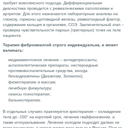
требует комплексного подхода. Дифференциальная
диагностика проводится с ревматическими патологиями и
артритом. Для этого назначаются лабораторные анализы на
глюкозу, гормоны щитовидной железы, ревматоидный фактор,
содержание кальция в организме, СОЭ. Заключительный этап –
проверка чувствительности парных (триггерных) точек на теле
пациента.
Терапия фибромиалгий строго индивидуальна, и может
включать:
медикаментозное лечение – антидепрессанты,
антиэпилептические препараты, нестероидные
противовоспалительные средства, иногда
бензодиазепины (Диазепам, Зопиклон);
физиотерапию и массаж;
лечебную физкультуру;
сеансы психотерапии;
бальнеотерапию.
В отдельных случаях практикуется криотерапия – охлаждение
тела до -150° на короткий срок, лечение гвайфенезином, а
также иглоукалывание. Лечение холодом подходит далеко не
всем пациентам, и используется пока только в Японии. Польза