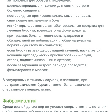
антибиотики для борьбы с инфекцией;
кортикостероидные инъекции для снятия острого
болевого синдрома;
нестероидные противовоспалительные препараты,
снимающие воспаление и боль;
ингибиторы ферментов, антибактериальные средства для
лечения бурсита, возникшего на фоне артрита;
при травмах больная конечность нуждается в
обязательной иммобилизации, любые нагрузки на
пораженную стопу исключаются;
если бурсит вызван деформацией ступней, назначается
ношение ортопедических приспособлений – обуви,
стелек, подпяточников, шин и ортезов;
после завершения острого периода проводится
физиотерапия и массаж.
В запущенных и тяжелых случаях, в частности, при
посттравматическом бурсите, может быть назначено
оперативное вмешательство.
Фибромиалгия
Среди врачей до сих пор не утихают споры о том, является ли
фибромиалгия заболеванием. Дело в том, что диагностировать