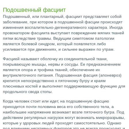
Подошвенный фасциит
Подошвенный, или плантарный, фасциит представляет собой
заболевание, при котором в подошвенной фасции происходят
изменения воспалительно-дегенеративного характера. Иногда
провокатором фасциита выступает повреждение мягких тканей
пятки вследствие травмы. Ведущим симптомом патологии
является болевой синдром, который появляется либо
усиливается при движениях, и сильнее выражен по утрам.
Фасцией называют оболочку из соединительной ткани,
покрывающую мышцы, нервы и сосуды. Ее предназначением
является опора и трофика тканей, обеспечение их
внутриклеточного питания. Подошвенная фасция (апоневроз)
крепится непосредственно к пяточному бугру и краям
плюсневых костей и выполняет поддерживающую функцию для
продольного свода стопы.
Когда человек стоит или идет, на подошвенную фасцию
приходится почти половина веса его собственного тела, а
наибольшее напряжение возникает возле пяточного бугра. Под
действием регулярных нагрузок могут возникать микроразрывы,
которые у здоровых людей проходят самостоятельно. Однако
под влиянием негативных факторов это не всегда происходит, и