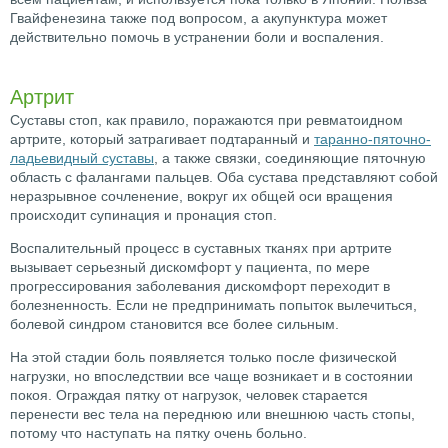
Гвайфенезина также под вопросом, а акупунктура может
действительно помочь в устранении боли и воспаления.
Артрит
Суставы стоп, как правило, поражаются при ревматоидном
артрите, который затрагивает подтаранный и
таранно-пяточно-
ладьевидный суставы
, а также связки, соединяющие пяточную
область с фалангами пальцев. Оба сустава представляют собой
неразрывное сочленение, вокруг их общей оси вращения
происходит супинация и пронация стоп.
Воспалительный процесс в суставных тканях при артрите
вызывает серьезный дискомфорт у пациента, по мере
прогрессирования заболевания дискомфорт переходит в
болезненность. Если не предпринимать попыток вылечиться,
болевой синдром становится все более сильным.
На этой стадии боль появляется только после физической
нагрузки, но впоследствии все чаще возникает и в состоянии
покоя. Ограждая пятку от нагрузок, человек старается
перенести вес тела на переднюю или внешнюю часть стопы,
потому что наступать на пятку очень больно.