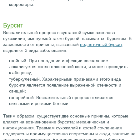
корректоры.
Бурсит
Воспалительный процесс в суставной сумке ахиллова
сухожилия, именуемой также бурсой, называется бурситом. В
зависимости от причины, вызвавшей
подпяточный бурсит
,
выделяют 3 вида заболевания:
гнойный. При попадании инфекции воспаление
локализуется около плюсневой кости, и может приводить
к абсцессу;
туберкулезный. Характерными признаками этого вида
бурсита является появление выраженной отечности и
свищей;
гонорейный. Воспалительный процесс отличается
сильными и резкими болями.
Таким образом, существует две основные причины, которые
влияют на возникновение бурсита: механическая и
инфекционная. Травмам сухожилий и костей сочленения
подвержены преимущественно спортсмены и люди, занятые на
тяжелом производстве. Не менее часто по поводу бурсита