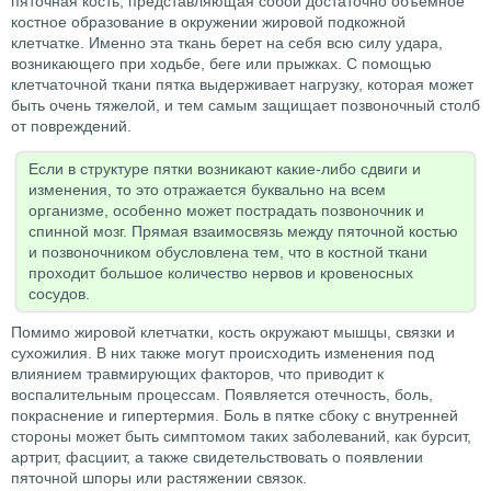
пяточная кость, представляющая собой достаточно объемное
костное образование в окружении жировой подкожной
клетчатке. Именно эта ткань берет на себя всю силу удара,
возникающего при ходьбе, беге или прыжках. С помощью
клетчаточной ткани пятка выдерживает нагрузку, которая может
быть очень тяжелой, и тем самым защищает позвоночный столб
от повреждений.
Если в структуре пятки возникают какие-либо сдвиги и
изменения, то это отражается буквально на всем
организме, особенно может пострадать позвоночник и
спинной мозг. Прямая взаимосвязь между пяточной костью
и позвоночником обусловлена тем, что в костной ткани
проходит большое количество нервов и кровеносных
сосудов.
Помимо жировой клетчатки, кость окружают мышцы, связки и
сухожилия. В них также могут происходить изменения под
влиянием травмирующих факторов, что приводит к
воспалительным процессам. Появляется отечность, боль,
покраснение и гипертермия. Боль в пятке сбоку с внутренней
стороны может быть симптомом таких заболеваний, как бурсит,
артрит, фасциит, а также свидетельствовать о появлении
пяточной шпоры или растяжении связок.