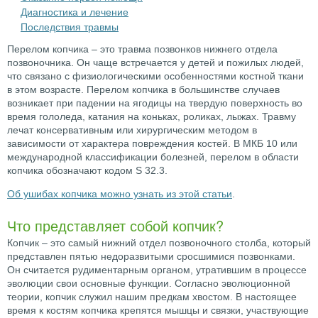
Диагностика и лечение
Последствия травмы
Перелом копчика – это травма позвонков нижнего отдела
позвоночника. Он чаще встречается у детей и пожилых людей,
что связано с физиологическими особенностями костной ткани
в этом возрасте. Перелом копчика в большинстве случаев
возникает при падении на ягодицы на твердую поверхность во
время гололеда, катания на коньках, роликах, лыжах. Травму
лечат консервативным или хирургическим методом в
зависимости от характера повреждения костей. В МКБ 10 или
международной классификации болезней, перелом в области
копчика обозначают кодом S 32.3.
Об ушибах копчика можно узнать из этой статьи
.
Что представляет собой копчик?
Копчик – это самый нижний отдел позвоночного столба, который
представлен пятью недоразвитыми сросшимися позвонками.
Он считается рудиментарным органом, утратившим в процессе
эволюции свои основные функции. Согласно эволюционной
теории, копчик служил нашим предкам хвостом. В настоящее
время к костям копчика крепятся мышцы и связки, участвующие