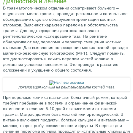
Диагностика и лечение
В травматологическом отделении осматривают больного –
ощупывают место травмы, проводят ректальное и вагинальное
обследование с целью обнаружения крепитация костных
отломков. Выясняют характер перелома и обстоятельства
травмы. Для подтверждения диагноза назначают
рентгенологическое исследование таза. На рентгене
обнаруживают вид перелома и характер смещения костных
отломков. Для выявления повреждения мягких тканей проводят
магнитно-резонансную томографию (МРТ). Следует помнить,
что диагностировать и лечить перелом костей копчика в
домашних условиях невозможно. Это приведет к развитию
осложнений и ухудшению общего состояния.
Локализация копчика на рентгенограмме костей таза
При переломе копчика назначают больничный режим, который
требует пребывание в постели и ограничение физической
активности в течение 5-10 дней в зависимости от тяжести
травмы. Матрас должен быть жесткий или ортопедический. В
питание включают продукты, богатые кальцием и витаминами –
молоко, творог, рыбу, свежие овощи и фрукты. В первые дни
лечения перелома копчика проводят очистительные клизмы для