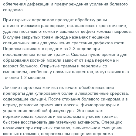
облегчения дефекации и предупреждения усиления болевого
синдрома.
При открытых переломах проводят обработку раны
антисептическими растворами, останавливают кровотечение,
удаляют костные отломки и зашивают дефект кожных покровов.
В случае закрытых травм иногда назначают ношение
специальных шин для улучшения срастания дефектов кости.
Перелом заживает в среднем за 2-3 недели при
неосложненном течении травмы. Сколько нужно времени для
образования костной мозоли зависит от вида перелома и
возраст больного. Открытые травмы и переломы со
смещением, особенно у пожилых пациентов, могут заживать в
течение 1-2 месяцев.
Лечение перелома копчика включает обезболивающие
препараты для купирования болей и лекарственные средства,
содержащие кальций. После стихания болевого синдрома и в
период ремиссии применяют массаж, физиопроцедуры и
упражнения лечебной физкультуры. Это помогает
нормализовать кровоток и метаболизм в участке травмы,
быстрее восстановить двигательную активность. Операцию
назначают при открытых травмах, значительном смещении
костных отломков, неправильном сращении перелома.