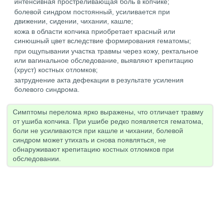
интенсивная простреливающая боль в копчике;
болевой синдром постоянный, усиливается при
движении, сидении, чихании, кашле;
кожа в области копчика приобретает красный или
синюшный цвет вследствие формирования гематомы;
при ощупывании участка травмы через кожу, ректальное
или вагинальное обследование, выявляют крепитацию
(хруст) костных отломков;
затруднение акта дефекации в результате усиления
болевого синдрома.
Симптомы перелома ярко выражены, что отличает травму
от ушиба копчика. При ушибе редко появляется гематома,
боли не усиливаются при кашле и чихании, болевой
синдром может утихать и снова появляться, не
обнаруживают крепитацию костных отломков при
обследовании.