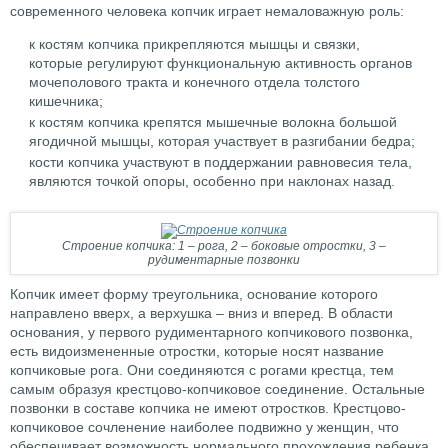
современного человека копчик играет немаловажную роль:
к костям копчика прикрепляются мышцы и связки,
которые регулируют функциональную активность органов
мочеполового тракта и конечного отдела толстого
кишечника;
к костям копчика крепятся мышечные волокна большой
ягодичной мышцы, которая участвует в разгибании бедра;
кости копчика участвуют в поддержании равновесия тела,
являются точкой опоры, особенно при наклонах назад.
Строение копчика: 1 – рога, 2 – боковые отростки, 3 –
рудиментарные позвонки
Копчик имеет форму треугольника, основание которого
направлено вверх, а верхушка – вниз и вперед. В области
основания, у первого рудиментарного копчикового позвонка,
есть видоизмененные отростки, которые носят название
копчиковые рога. Они соединяются с рогами крестца, тем
самым образуя крестцово-копчиковое соединение. Остальные
позвонки в составе копчика не имеют отростков. Крестцово-
копчиковое сочленение наиболее подвижно у женщин, что
обеспечивает возможность нормального прохождения ребенка