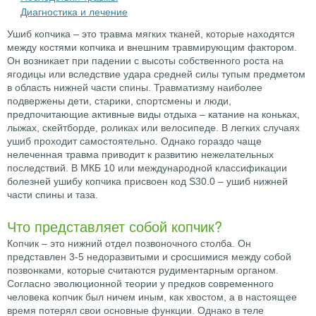
Диагностика и лечение
Ушиб копчика – это травма мягких тканей, которые находятся
между костями копчика и внешним травмирующим фактором.
Он возникает при падении с высоты собственного роста на
ягодицы или вследствие удара средней силы тупым предметом
в область нижней части спины. Травматизму наиболее
подвержены дети, старики, спортсмены и люди,
предпочитающие активные виды отдыха – катание на коньках,
лыжах, скейтборде, роликах или велосипеде. В легких случаях
ушиб проходит самостоятельно. Однако гораздо чаще
нелеченная травма приводит к развитию нежелательных
последствий. В МКБ 10 или международной классификации
болезней ушибу копчика присвоен код S30.0 – ушиб нижней
части спины и таза.
Что представляет собой копчик?
Копчик – это нижний отдел позвоночного столба. Он
представлен 3-5 недоразвитыми и сросшимися между собой
позвонками, которые считаются рудиментарным органом.
Согласно эволюционной теории у предков современного
человека копчик был ничем иным, как хвостом, а в настоящее
время потерял свои основные функции. Однако в теле