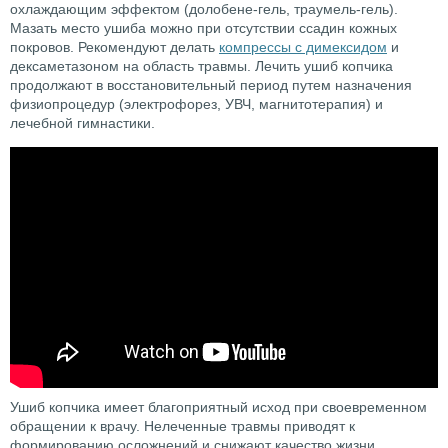
охлаждающим эффектом (долобене-гель, траумель-гель).
Мазать место ушиба можно при отсутствии ссадин кожных
покровов. Рекомендуют делать
компрессы с димексидом
и
дексаметазоном на область травмы. Лечить ушиб копчика
продолжают в восстановительный период путем назначения
физиопроцедур (электрофорез, УВЧ, магнитотерапия) и
лечебной гимнастики.
Ушиб копчика имеет благоприятный исход при своевременном
обращении к врачу. Нелеченные травмы приводят к
формированию осложнений и снижают качество жизни.