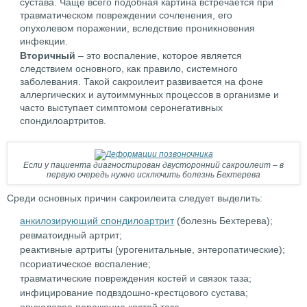
сустава. Чаще всего подобная картина встречается при
травматическом повреждении сочленения, его
опухолевом поражении, вследствие проникновения
инфекции.
Вторичный
– это воспаление, которое является
следствием основного, как правило, системного
заболевания. Такой сакроилеит развивается на фоне
аллергических и аутоиммунных процессов в организме и
часто выступает симптомом серонегативных
спондилоартритов.
Если у пациента диагностирован двусторонний сакроилеит – в
первую очередь нужно исключить болезнь Бехтерева
Среди основных причин сакроилеита следует выделить:
анкилозирующий спондилоартрит
(болезнь Бехтерева);
ревматоидный артрит;
реактивные артриты (урогенитальные, энтеропатические);
псориатическое воспаление;
травматические повреждения костей и связок таза;
инфицирование подвздошно-крестцового сустава;