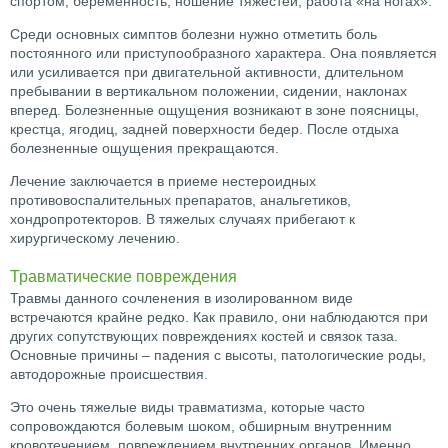
спортом, беременность, ношение тяжестей, работа «на ногах».
Среди основных симптов болезни нужно отметить боль
постоянного или приступообразного характера. Она появляется
или усиливается при двигательной активности, длительном
пребывании в вертикальном положении, сидении, наклонах
вперед. Болезненные ощущения возникают в зоне поясницы,
крестца, ягодиц, задней поверхности бедер. После отдыха
болезненные ощущения прекращаются.
Лечение заключается в приеме нестероидных
противовоспалительных препаратов, анальгетиков,
хондропротекторов. В тяжелых случаях прибегают к
хирургическому лечению.
Травматические повреждения
Травмы данного сочленения в изолированном виде
встречаются крайне редко. Как правило, они наблюдаются при
других сопутствующих повреждениях костей и связок таза.
Основные причины – падения с высоты, патологические роды,
автодорожные происшествия.
Это очень тяжелые виды травматизма, которые часто
сопровождаются болевым шоком, обширным внутренним
кровотечением, повреждением внутренних органов. Именно