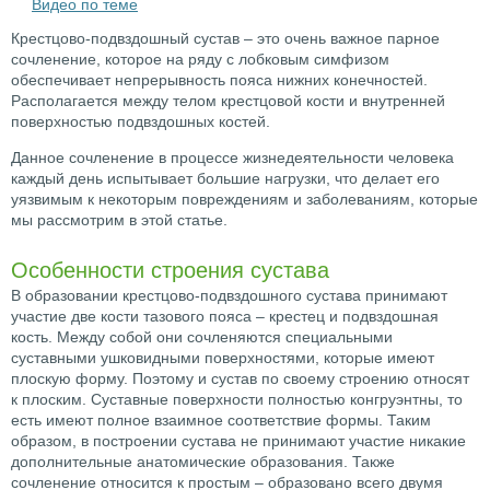
Видео по теме
Крестцово-подвздошный сустав – это очень важное парное
сочленение, которое на ряду с лобковым симфизом
обеспечивает непрерывность пояса нижних конечностей.
Располагается между телом крестцовой кости и внутренней
поверхностью подвздошных костей.
Данное сочленение в процессе жизнедеятельности человека
каждый день испытывает большие нагрузки, что делает его
уязвимым к некоторым повреждениям и заболеваниям, которые
мы рассмотрим в этой статье.
Особенности строения сустава
В образовании крестцово-подвздошного сустава принимают
участие две кости тазового пояса – крестец и подвздошная
кость. Между собой они сочленяются специальными
суставными ушковидными поверхностями, которые имеют
плоскую форму. Поэтому и сустав по своему строению относят
к плоским. Суставные поверхности полностью конгруэнтны, то
есть имеют полное взаимное соответствие формы. Таким
образом, в построении сустава не принимают участие никакие
дополнительные анатомические образования. Также
сочленение относится к простым – образовано всего двумя