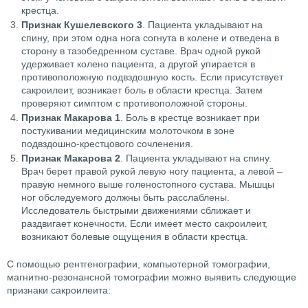
крестца.
Признак Кушелевского 3
. Пациента укладывают на
спину, при этом одна нога согнута в колене и отведена в
сторону в тазобедренном суставе. Врач одной рукой
удерживает колено пациента, а другой упирается в
противоположную подвздошную кость. Если присутствует
сакроилеит, возникает боль в области крестца. Затем
проверяют симптом с противоположной стороны.
Признак Макарова 1
. Боль в крестце возникает при
постукивании медицинским молоточком в зоне
подвздошно-крестцового сочленения.
Признак Макарова 2
. Пациента укладывают на спину.
Врач берет правой рукой левую ногу пациента, а левой –
правую немного выше голеностопного сустава. Мышцы
ног обследуемого должны быть расслаблены.
Исследователь быстрыми движениями сближает и
раздвигает конечности. Если имеет место сакроилеит,
возникают болевые ощущения в области крестца.
С помощью рентгенографии, компьютерной томографии,
магнитно-резонансной томографии можно выявить следующие
признаки сакроилеита: