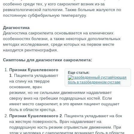
особенно среди тех, у кого сакроилеит возник из-за
ревматологической патологии. Также больные жалуются по
постоянную субфебрильную температуру.
Диагностика
Диагностика сакроилеита основывается на клинических
особенностях болезни, а также некоторых дополнительных
методах исследования, среди которых на первом месте
находится рентгенография.
Симптомы для диагностики сакроилеита:
Признак Кушелевского
Еще статья:
1
. Пациента укладывают
Ноющая
на спину на твердое
боль в тазобедренном суставе
основание, врач
резкими, но не сильными движениями надавливает
сверху вниз на гребешки подвздошных костей. Если
имеет место сакроилеит, в это время пациент ощущает
боль в области крестца.
Признак Кушелевского 2
. Пациента укладывают на бок
на жесткую поверхность. Врач надавливает на
подвздошную кость резким отрывистым движением. При
этом у человека с сакроилеитом возникает боль в области