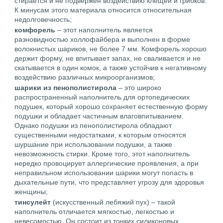
стирается и не подвержен воздействию клещей и грибков.
К минусам этого материала относится относительная
недолговечность;
комфорель
– этот наполнитель является
разновидностью холлофайбера и выполнен в форме
волокнистых шариков, не более 7 мм. Комфорель хорошо
держит форму, не впитывает запах, не сваливается и не
скатывается в один комок, а также устойчив к негативному
воздействию различных микроорганизмов;
шарики из пенополистирола
– это широко
распространенный наполнитель для ортопедических
подушек, который хорошо сохраняет естественную форму
подушки и обладает частичным влаговпитыванием.
Однако подушки из пенополистирола обладают
существенными недостатками, к которым относятся
шуршание при использовании подушки, а также
невозможность стирки. Кроме того, этот наполнитель
нередко провоцирует аллергические проявления, а при
неправильном использовании шарики могут попасть в
дыхательные пути, что представляет угрозу для здоровья
женщины;
тинсулейт
(искусственный лебяжий пух) – такой
наполнитель отличается мягкостью, легкостью и
невесомостью. Он состоит из тонких силиконовых