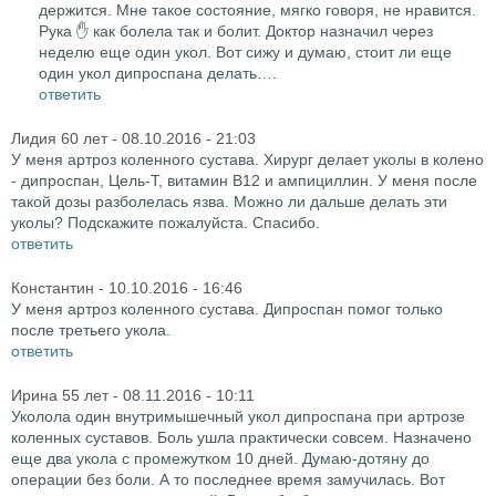
держится. Мне такое состояние, мягко говоря, не нравится.
Рука ✋ как болела так и болит. Доктор назначил через
неделю еще один укол. Вот сижу и думаю, стоит ли еще
один укол дипроспана делать….
ответить
Лидия 60 лет
- 08.10.2016 - 21:03
У меня артроз коленного сустава. Хирург делает уколы в колено
- дипроспан, Цель-Т, витамин В12 и ампициллин. У меня после
такой дозы разболелась язва. Можно ли дальше делать эти
уколы? Подскажите пожалуйста. Спасибо.
ответить
Константин
- 10.10.2016 - 16:46
У меня артроз коленного сустава. Дипроспан помог только
после третьего укола.
ответить
Ирина 55 лет
- 08.11.2016 - 10:11
Уколола один внутримышечный укол дипроспана при артрозе
коленных суставов. Боль ушла практически совсем. Назначено
еще два укола с промежутком 10 дней. Думаю-дотяну до
операции без боли. А то последнее время замучилась. Вот