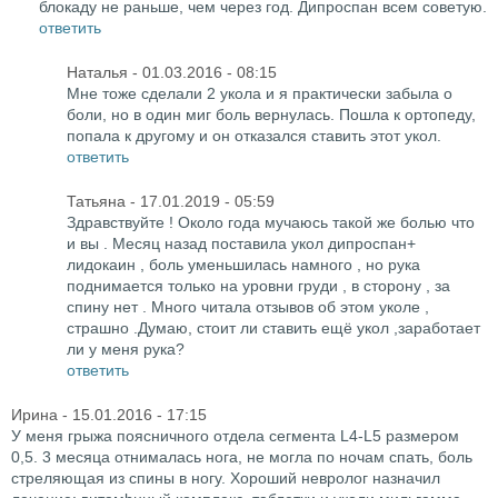
блокаду не раньше, чем через год. Дипроспан всем советую.
ответить
Наталья
- 01.03.2016 - 08:15
Мне тоже сделали 2 укола и я практически забыла о
боли, но в один миг боль вернулась. Пошла к ортопеду,
попала к другому и он отказался ставить этот укол.
ответить
Татьяна
- 17.01.2019 - 05:59
Здравствуйте ! Около года мучаюсь такой же болью что
и вы . Месяц назад поставила укол дипроспан+
лидокаин , боль уменьшилась намного , но рука
поднимается только на уровни груди , в сторону , за
спину нет . Много читала отзывов об этом уколе ,
страшно .Думаю, стоит ли ставить ещё укол ,заработает
ли у меня рука?
ответить
Ирина
- 15.01.2016 - 17:15
У меня грыжа поясничного отдела сегмента L4-L5 размером
0,5. 3 месяца отнималась нога, не могла по ночам спать, боль
стреляющая из спины в ногу. Хороший невролог назначил