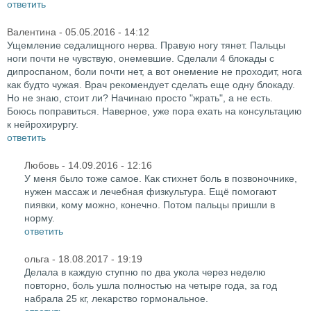
ответить
Валентина
- 05.05.2016 - 14:12
Ущемление седалищного нерва. Правую ногу тянет. Пальцы
ноги почти не чувствую, онемевшие. Сделали 4 блокады с
дипроспаном, боли почти нет, а вот онемение не проходит, нога
как будто чужая. Врач рекомендует сделать еще одну блокаду.
Но не знаю, стоит ли? Начинаю просто "жрать", а не есть.
Боюсь поправиться. Наверное, уже пора ехать на консультацию
к нейрохирургу.
ответить
Любовь
- 14.09.2016 - 12:16
У меня было тоже самое. Как стихнет боль в позвоночнике,
нужен массаж и лечебная физкультура. Ещё помогают
пиявки, кому можно, конечно. Потом пальцы пришли в
норму.
ответить
ольга
- 18.08.2017 - 19:19
Делала в каждую ступню по два укола через неделю
повторно, боль ушла полностью на четыре года, за год
набрала 25 кг, лекарство гормональное.