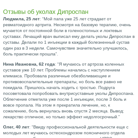
Отзывы об уколах Дипроспан
Людмила, 25 лет
: “Мой папа уже 25 лет страдает от
ревматоидного артрита. Несмотря на базовую терапию, очень
мучается от постоянной боли в голеностопных и локтевых
суставах. Лечащий врач выписал ему делать уколы Дипроспан в
суставы. Делали по 1 инъекции в каждый болезненный сустав
один раз в 3 недели. Самочувствие значительно улучшилось,
боль практически прошла”.
Нина Ивановна, 62 года
: “Я мучаюсь от артроза коленных
суставов уже 10 лет. Проблемы начались с наступлением
климакса. Пробовала различные обезболивающие и
противовоспалительные препараты, но боль все равно не
покидала. Пришлось начать ходить с тростью. Подруга
посоветовала попробовать внутрисуставные уколы Дипроспана.
Облегчение отметила уже после 1 инъекции, после 3 боль и
вовсе пропала. На этом я прекратила лечение, но, к
сожалению, боль вернулась вновь спустя 2 месяца. Вывод:
лекарство отличное, но только эффект недолгосрочный.”
Олег, 40 лет
: “Ввиду профессиональной деятельности еще с
молодых лет мучаюсь остеохондрозом поясничного отдела