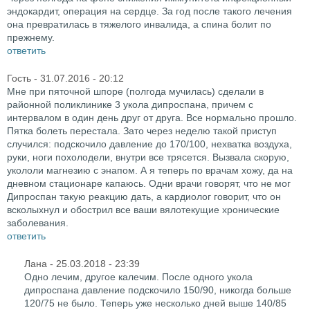
эндокардит, операция на сердце. За год после такого лечения
она превратилась в тяжелого инвалида, а спина болит по
прежнему.
ответить
Гость
- 31.07.2016 - 20:12
Мне при пяточной шпоре (полгода мучилась) сделали в
районной поликлинике 3 укола дипроспана, причем с
интервалом в один день друг от друга. Все нормально прошло.
Пятка болеть перестала. Зато через неделю такой приступ
случился: подскочило давление до 170/100, нехватка воздуха,
руки, ноги похолодели, внутри все трясется. Вызвала скорую,
укололи магнезию с энапом. А я теперь по врачам хожу, да на
дневном стационаре капаюсь. Одни врачи говорят, что не мог
Дипроспан такую реакцию дать, а кардиолог говорит, что он
всколыхнул и обострил все ваши вялотекущие хронические
заболевания.
ответить
Лана
- 25.03.2018 - 23:39
Одно лечим, другое калечим. После одного укола
дипроспана давление подскочило 150/90, никогда больше
120/75 не было. Теперь уже несколько дней выше 140/85