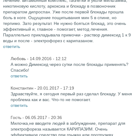
лечение: витамbнный комплекс, таблетки и уколи мильгамма,
никотиновую кислоту, аркоксиа и блокаду в позвоночник
препаратом дипроспан. Уже после первой блокады прошла
боль в ноге. Ощущение пощипывания мин 5 в спине, но
терпимо. Зато результат. Не нужно бояться блокад, это очень
эффективный и, главное - помогает, метод лечения.
Параллельно прикладывала примочки - раствор димексид 1 к 9
воды и после - электрофорез с карипазаном.
ответить
Любовь
- 14.09.2016 - 12:12
А можно Димексид через сутки после блокады применять?
Спасибо!
ответить
Константин
- 20.01.2017 - 17:19
Здравствуйте, я сегодня первый раз сделал блокаду. У меня
проблема как и вас. Что-то не помогает.
ответить
Гость
- 06.05.2017 - 20:36
Милочка,не вводите людей в заблуждение, препарат для
электрофореза называется КАРИПАЗИМ. Очень
эффективное средство при грыжах или протрузиях