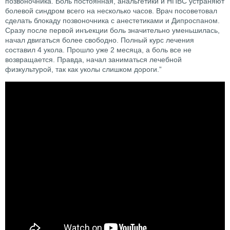
позвоночника. Боль постоянная, анальгетики и НПВС устраняют
болевой синдром всего на несколько часов. Врач посоветовал
сделать блокаду позвоночника с анестетиками и Дипроспаном.
Сразу после первой инъекции боль значительно уменьшилась,
начал двигаться более свободно. Полный курс лечения
составил 4 укола. Прошло уже 2 месяца, а боль все не
возвращается. Правда, начал заниматься лечебной
физкультурой, так как уколы слишком дороги.”