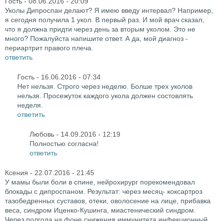
Гость
- 08.06.2016 - 20:09
Уколы Дипроспан делают? Я имею введу интервал? Например,
я сегодня получила 1 укол. В первый раз. И мой врач сказал,
что я должна придти через день за вторым уколом. Это не
много? Пожалуйста напишите ответ. А да, мой диагноз -
периартрит правого плеча.
ответить
Гость
- 16.06.2016 - 07:34
Нет нельзя. Строго через неделю. Болше трех уколов
нельзя. Просежуток каждого укола должен состовлять
неделя.
ответить
Любовь
- 14.09.2016 - 12:19
Полностью согласна!
ответить
Ксения
- 22.07.2016 - 21:45
У мамы были боли в спине, нейрохирург порекомендовал
блокады с дипроспаном. Результат: через месяц- коксартроз
тазобедренных суставов, отеки, оволосение на лице, прибавка
веса, синдром Иценко-Кушинга, миастенический синдром.
Через полгода на фоне снижения иммунитета инфекционный