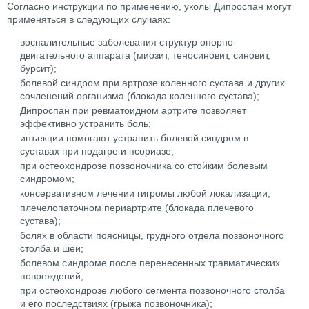
Согласно инструкции по применению, уколы Дипроспан могут
применяться в следующих случаях:
воспалительные заболевания структур опорно-
двигательного аппарата (миозит, теносиновит, синовит,
бурсит);
болевой синдром при артрозе коленного сустава и других
сочленений организма (блокада коленного сустава);
Дипроспан при ревматоидном артрите позволяет
эффективно устранить боль;
инъекции помогают устранить болевой синдром в
суставах при подагре и псориазе;
при остеохондрозе позвоночника со стойким болевым
синдромом;
консервативном лечении гигромы любой локализации;
плечелопаточном периартрите (блокада плечевого
сустава);
болях в области поясницы, грудного отдела позвоночного
столба и шеи;
болевом синдроме после перенесенных травматических
повреждений;
при остеохондрозе любого сегмента позвоночного столба
и его последствиях (грыжа позвоночника);