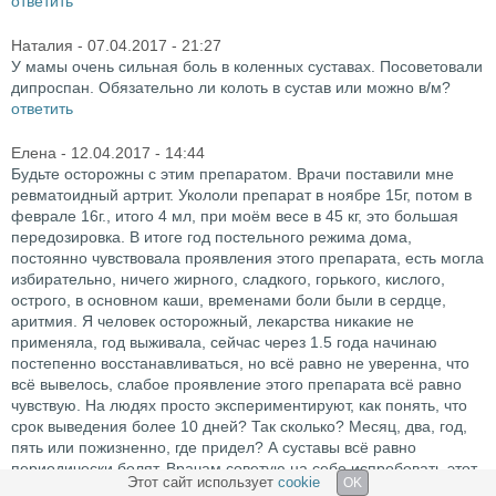
ответить
Наталия
- 07.04.2017 - 21:27
У мамы очень сильная боль в коленных суставах. Посоветовали
дипроспан. Обязательно ли колоть в сустав или можно в/м?
ответить
Елена
- 12.04.2017 - 14:44
Будьте осторожны с этим препаратом. Врачи поставили мне
ревматоидный артрит. Укололи препарат в ноябре 15г, потом в
феврале 16г., итого 4 мл, при моём весе в 45 кг, это большая
передозировка. В итоге год постельного режима дома,
постоянно чувствовала проявления этого препарата, есть могла
избирательно, ничего жирного, сладкого, горького, кислого,
острого, в основном каши, временами боли были в сердце,
аритмия. Я человек осторожный, лекарства никакие не
применяла, год выживала, сейчас через 1.5 года начинаю
постепенно восстанавливаться, но всё равно не уверенна, что
всё вывелось, слабое проявление этого препарата всё равно
чувствую. На людях просто экспериментируют, как понять, что
срок выведения более 10 дней? Так сколько? Месяц, два, год,
пять или пожизненно, где придел? А суставы всё равно
периодически болят. Врачам советую на себе испробовать этот
Этот сайт использует
cookie
OK
препарат, а потом делать больным.