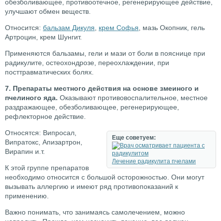
обезболивающее, противоотечное, регенерирующее действие,
улучшают обмен веществ.
Относится:
бальзам Дикуля
,
крем Софья
, мазь Окопник, гель
Артроцин, крем Шунгит.
Применяются бальзамы, гели и мази от боли в пояснице при
радикулите, остеохондрозе, переохлаждении, при
посттравматических болях.
7. Препараты местного действия на основе змеиного и
пчелиного яда.
Оказывают противовоспалительное, местное
раздражающее, обезболивающее, регенерирующее,
рефлекторное действие.
Относятся: Випросал,
Еще советуем:
Випратокс, Апизартрон,
Вирапин и.т.
Лечение радикулита пчелами
К этой группе препаратов
необходимо относится с большой осторожностью. Они могут
вызывать аллергию и имеют ряд противопоказаний к
применению.
Важно понимать, что занимаясь самолечением, можно