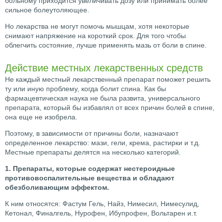
больному приходится увеличивать дозу или принимать более
сильное болеутоляющее.
Но лекарства не могут помочь мышцам, хотя некоторые
снимают напряжение на короткий срок. Для того чтобы
облегчить состояние, лучше применять мазь от боли в спине.
Действие местных лекарственных средств
Не каждый местный лекарственный препарат поможет решить
ту или иную проблему, когда болит спина. Как бы
фармацевтическая наука не была развита, универсального
препарата, который бы избавлял от всех причин болей в спине,
она еще не изобрела.
Поэтому, в зависимости от причины боли, назначают
определенное лекарство: мази, гели, крема, растирки и т.д.
Местные препараты делятся на несколько категорий.
1. Препараты, которые содержат нестероидные
противовоспалительные вещества и обладают
обезболивающим эффектом.
К ним относятся: Фастум Гель, Найз, Нимесил, Нимесулид,
Кетонал, Финалгель, Нурофен, Ибупрофен, Вольтарен и.т.