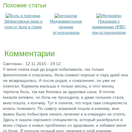
Похожие статьи
Эффективные мази и
Медикаментозное
Показания к
гели от боли в спине
лечение
применению НПВС
остеохондроза
при остеохондрозе
Комментарии
Светлана
- 12.11.2015 - 19:12
У меня спина ещё до родов побаливала, так только
финалгоном и спасалась, боль снимал хорошо и пару дней она
не возвращалась. А после родов, к сожалению, он уже не
помогал. Кормила малыша я только месяц, и этот месяц
терпела боль, так как боялась за здоровье сына. А потом
мазала активно, но боль не проходила, и даже сильнее стала,
вниз пошла, к копчику. Тут я поняла, что пора таки специалиста
искать толкового. По совету знакомой пошли в клинику, мне
важно было побыстрее начать лечение и в очередях не стоять.
Здесь я нашла хорошего специалиста, который разобрался в
моих старых и новых проблемах со здоровьем, и избавил меня
от боли. Я прошла полный курс лечения в этой клинике,