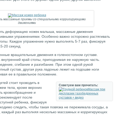
ь массажные приемы со специальными корригирующими
движениями
вить деформацию ножек малыша, массажные движения
сивными упражнениями. Особенно важно осторожно растягивать
опы. Каждое упражнение нужно выполнять 5-7 раз, фиксируя
5-20 секунд.
енные вращательные движения в голеностопном суставе.
внутренний край стопы, приподнимая ее наружную часть.
едение, сгибание и разгибание. При этом одной рукой
пный сустав, другая рука ладонью лежит на подошве ноги
чивая ее в правильное положение.
етей стоит проводить в
Советуем вам прочитать:
ем тела, кроме верхних
Массаж при
ть кровообращение и
дисплазии тазобедренных
рекомендует после
суставов + видео
ступней ребенка, фиксируя
ходимо следить, чтобы такая повязка не пережимала сосуды, а
нь, каждый раз выполняя несколько массажных и корригирующих