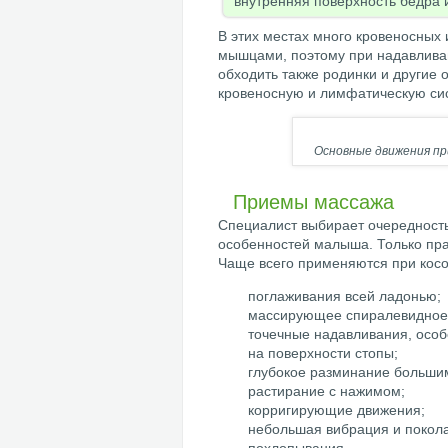
внутренняя поверхность бедра 
В этих местах много кровеносных
мышцами, поэтому при надавливан
обходить также родинки и другие 
кровеносную и лимфатическую сис
Основные движения пр
Приемы массажа
Специалист выбирает очередность
особенностей малыша. Только пра
Чаще всего применяются при косо
поглаживания всей ладонью;
массирующее спиралевидное 
точечные надавливания, особ
на поверхности стопы;
глубокое разминание больши
растирание с нажимом;
корригирующие движения;
небольшая вибрация и покол