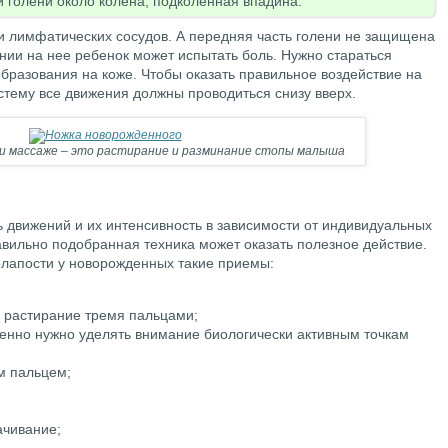
и голени около колена, подколенная впадина.
 и лимфатических сосудов. А передняя часть голени не защищена
ии на нее ребенок может испытать боль. Нужно стараться
образования на коже. Чтобы оказать правильное воздействие на
тему все движения должны проводиться снизу вверх.
и массаже – это растирание и разминание стопы малыша
 движений и их интенсивность в зависимости от индивидуальных
вильно подобранная техника может оказать полезное действие.
лапости у новорожденных такие приемы:
растирание тремя пальцами;
енно нужно уделять внимание биологически активным точкам
м пальцем;
ачивание;