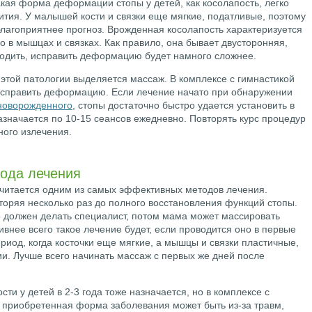
кая форма деформации стопы у детей, как косолапость, легко
ития. У малышей кости и связки еще мягкие, податливые, поэтому
благоприятнее прогноз. Врожденная косолапость характеризуется
но в мышцах и связках. Как правило, она бывает двусторонняя,
 ходить, исправить деформацию будет намного сложнее.
этой патологии выделяется массаж. В комплексе с гимнастикой
исправить деформацию. Если лечение начато при обнаружении
 новорожденного
, стопы достаточно быстро удается установить в
значается по 10-15 сеансов ежедневно. Повторять курс процедур
ого излечения.
тода лечения
считается одним из самых эффективных методов лечения.
торяя несколько раз до полного восстановления функций стопы.
 должен делать специалист, потом мама может массировать
нее всего такое лечение будет, если проводится оно в первые
риод, когда косточки еще мягкие, а мышцы и связки пластичные,
и. Лучше всего начинать массаж с первых же дней после
ти у детей в 2-3 года тоже назначается, но в комплексе с
 приобретенная форма заболевания может быть из-за травм,