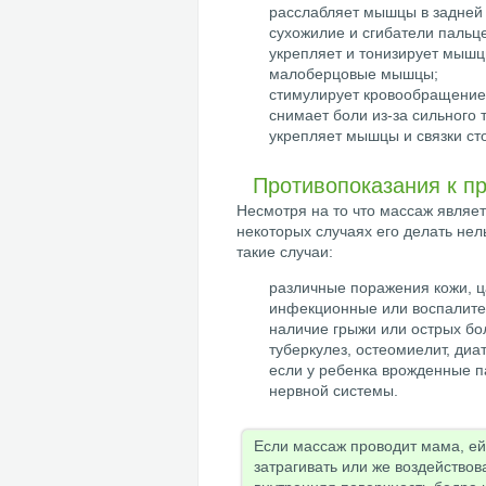
расслабляет мышцы в задней 
сухожилие и сгибатели пальце
укрепляет и тонизирует мышц
малоберцовые мышцы;
стимулирует кровообращение
снимает боли из-за сильного 
укрепляет мышцы и связки ст
Противопоказания к п
Несмотря на то что массаж являе
некоторых случаях его делать не
такие случаи:
различные поражения кожи, ц
инфекционные или воспалите
наличие грыжи или острых бо
туберкулез, остеомиелит, диат
если у ребенка врожденные п
нервной системы.
Если массаж проводит мама, ей 
затрагивать или же воздействов