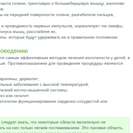
части голени, трехглавую и большеберцовую мышцу, ахиллово
в;
ы на передней поверхности голени, разгибатели пальцев,
 и проводимость нервных импульсов, нормализует ток лимфы;
тонуса мышц, расслабляя их;
опы, которые будут удерживать ее в правильном положении.
роведению
тся самым эффективным методом лечения косолапости у детей, в
льзя. Противопоказанием для проведения процедуры являются
арапины, дерматит;
льные заболевания с высокой температурой;
лезней костно-мышечной системы;
ез или гепатит;
атологии функционирования сердечно-сосудистой или
следует знать, что некоторые области желательно не
ать на них только легким поглаживанием. Это паховая область,