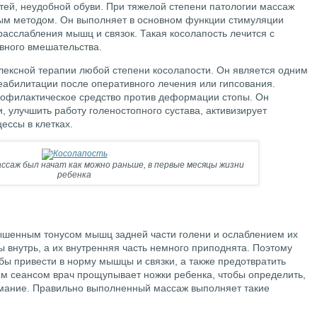
ей, неудобной обуви. При тяжелой степени патологии массаж
ным методом. Он выполняет в основном функции стимуляции
асслабления мышц и связок. Такая косолапость лечится с
вного вмешательства.
лексной терапии любой степени косолапости. Он является одним
абилитации после оперативного лечения или гипсования.
рофилактическое средство против деформации стопы. Он
, улучшить работу голеностопного сустава, активизирует
ссы в клетках.
ссаж был начат как можно раньше, в первые месяцы жизни
ребенка
ышенным тонусом мышц задней части голени и ослаблением их
 внутрь, а их внутренняя часть немного приподнята. Поэтому
бы привести в норму мышцы и связки, а также предотвратить
м сеансом врач прощупывает ножки ребенка, чтобы определить,
мание. Правильно выполненный массаж выполняет такие