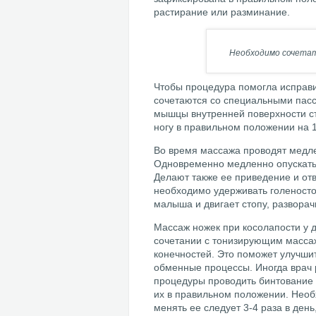
растирание или разминание.
Необходимо сочетат
Чтобы процедура помогла испра
сочетаются со специальными пас
мышцы внутренней поверхности ст
ногу в правильном положении на 1
Во время массажа проводят медл
Одновременно медленно опускать 
Делают также ее приведение и отв
необходимо удерживать голеносто
малыша и двигает стопу, развора
Массаж ножек при косолапости у д
сочетании с тонизирующим массаж
конечностей. Это поможет улучши
обменные процессы. Иногда врач 
процедуры проводить бинтование 
их в правильном положении. Необ
менять ее следует 3-4 раза в де