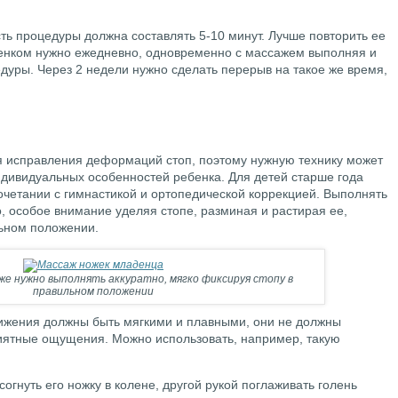
ь процедуры должна составлять 5-10 минут. Лучше повторить ее
ебенком нужно ежедневно, одновременно с массажем выполняя и
дуры. Через 2 недели нужно сделать перерыв на такое же время,
я исправления деформаций стоп, поэтому нужную технику может
ндивидуальных особенностей ребенка. Для детей старше года
очетании с гимнастикой и ортопедической коррекцией. Выполнять
, особое внимание уделяя стопе, разминая и растирая ее,
ьном положении.
же нужно выполнять аккуратно, мягко фиксируя стопу в
правильном положении
ижения должны быть мягкими и плавными, они не должны
иятные ощущения. Можно использовать, например, такую
огнуть его ножку в колене, другой рукой поглаживать голень