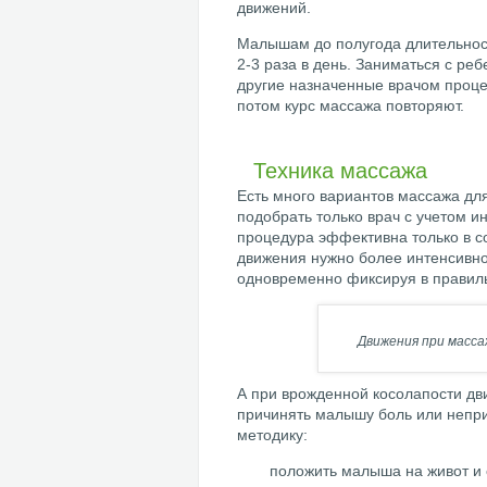
движений.
Малышам до полугода длительност
2-3 раза в день. Заниматься с р
другие назначенные врачом проце
потом курс массажа повторяют.
Техника массажа
Есть много вариантов массажа дл
подобрать только врач с учетом и
процедура эффективна только в с
движения нужно более интенсивно
одновременно фиксируя в правил
Движения при масса
А при врожденной косолапости дв
причинять малышу боль или непр
методику:
положить малыша на живот и с