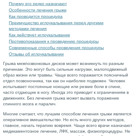
Почему его редко назначают
Особенности лечения грыжи
Как проводится процедура
Преимущество иглоукалывания перед другими
методами лечения
Как действует иглоукалывание
Противопоказания к проведению процедуры
Современные способы проведения процедуры
Отзывы об иглоукалывании
Грыжа межпозвонковых дисков может возникнуть по разным
причинам. Это могут быть сильные нагрузки, малоподвижный
образ жизни или травмы. Чаще всего поражается поясничный
отдел позвоночника, так как он наиболее подвижен. Человек
испытывает постоянные ноющие или резкие боли в спине,
часто отдающие в ногу. Иногда это приводит к ограничениям в
движениях. Без лечения грыжа может вызвать поражение
спинного мозга и паралич.
Многие считают, что лучшим способом лечения грыжи является
оперативное вмешательство. Но есть много других методов,
главное, начать терапию вовремя. Чаще всего врачи назначают
медикаментозное лечение, ЛФК, массаж, физиопроцедуры. Не