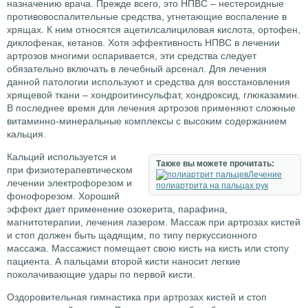
назначению врача. Прежде всего, это НПВС – нестероидные
противовоспалительные средства, угнетающие воспаление в
хрящах. К ним относятся ацетилсалициловая кислота, ортофен,
диклофенак, кетанов. Хотя эффективность НПВС в лечении
артрозов многими оспаривается, эти средства следует
обязательно включать в лечебный арсенал. Для лечения
данной патологии используют и средства для восстановления
хрящевой ткани – хондроитинсульфат, хондроксид, глюказамин.
В последнее время для лечения артрозов применяют сложные
витаминно-минеральные комплексы с высоким содержанием
кальция.
Кальций используется и
Также вы можете прочитать:
при физиотерапевтическом
Лечение
лечении электрофорезом и
полиартрита на пальцах рук
фонофорезом. Хороший
эффект дает применение озокерита, парафина,
магнитотерапии, лечения лазером. Массаж при артрозах кистей
и стоп должен быть щадящим, по типу перкуссионного
массажа. Массажист помещает свою кисть на кисть или стопу
пациента. А пальцами второй кисти наносит легкие
поколачивающие удары по первой кисти.
Оздоровительная гимнастика при артрозах кистей и стоп