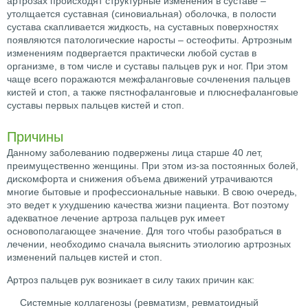
артрозах происходят структурные изменения в суставе –
утолщается суставная (синовиальная) оболочка, в полости
сустава скапливается жидкость, на суставных поверхностях
появляются патологические наросты – остеофиты. Артрозным
изменениям подвергается практически любой сустав в
организме, в том числе и суставы пальцев рук и ног. При этом
чаще всего поражаются межфаланговые сочленения пальцев
кистей и стоп, а также пястнофаланговые и плюснефаланговые
суставы первых пальцев кистей и стоп.
Причины
Данному заболеванию подвержены лица старше 40 лет,
преимущественно женщины. При этом из-за постоянных болей,
дискомфорта и снижения объема движений утрачиваются
многие бытовые и профессиональные навыки. В свою очередь,
это ведет к ухудшению качества жизни пациента. Вот поэтому
адекватное лечение артроза пальцев рук имеет
основополагающее значение. Для того чтобы разобраться в
лечении, необходимо сначала выяснить этиологию артрозных
изменений пальцев кистей и стоп.
Артроз пальцев рук возникает в силу таких причин как:
Системные коллагенозы (ревматизм, ревматоидный