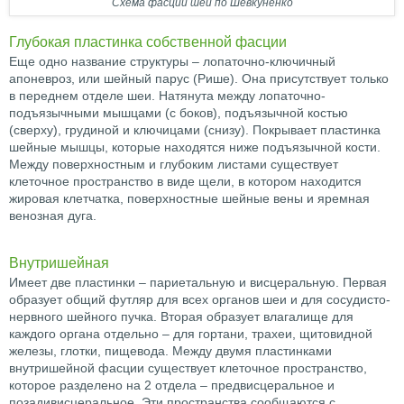
Схема фасций шеи по Шевкуненко
Глубокая пластинка собственной фасции
Еще одно название структуры – лопаточно-ключичный
апоневроз, или шейный парус (Рише). Она присутствует только
в переднем отделе шеи. Натянута между лопаточно-
подъязычными мышцами (с боков), подъязычной костью
(сверху), грудиной и ключицами (снизу). Покрывает пластинка
шейные мышцы, которые находятся ниже подъязычной кости.
Между поверхностным и глубоким листами существует
клеточное пространство в виде щели, в котором находится
жировая клетчатка, поверхностные шейные вены и яремная
венозная дуга.
Внутришейная
Имеет две пластинки – париетальную и висцеральную. Первая
образует общий футляр для всех органов шеи и для сосудисто-
нервного шейного пучка. Вторая образует влагалище для
каждого органа отдельно – для гортани, трахеи, щитовидной
железы, глотки, пищевода. Между двумя пластинками
внутришейной фасции существует клеточное пространство,
которое разделено на 2 отдела – предвисцеральное и
позадивисцеральное. Эти пространства сообщаются с