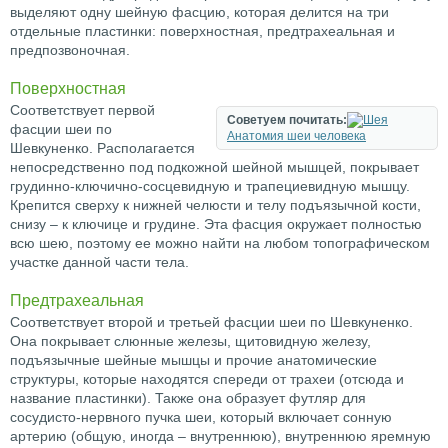
выделяют одну шейную фасцию, которая делится на три
отдельные пластинки: поверхностная, предтрахеальная и
предпозвоночная.
Поверхностная
Соответствует первой
Советуем почитать:
фасции шеи по
Анатомия шеи человека
Шевкуненко. Располагается
непосредственно под подкожной шейной мышцей, покрывает
грудинно-ключично-сосцевидную и трапециевидную мышцу.
Крепится сверху к нижней челюсти и телу подъязычной кости,
снизу – к ключице и грудине. Эта фасция окружает полностью
всю шею, поэтому ее можно найти на любом топографическом
участке данной части тела.
Предтрахеальная
Соответствует второй и третьей фасции шеи по Шевкуненко.
Она покрывает слюнные железы, щитовидную железу,
подъязычные шейные мышцы и прочие анатомические
структуры, которые находятся спереди от трахеи (отсюда и
название пластинки). Также она образует футляр для
сосудисто-нервного пучка шеи, который включает сонную
артерию (общую, иногда – внутреннюю), внутреннюю яремную