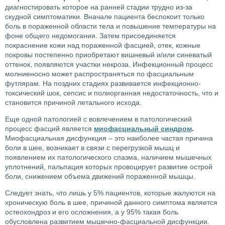
диагностировать которое на ранней стадии трудно из-за
скудной симптоматики. Вначале пациента беспокоит только
боль в пораженной области тела и повышение температуры на
фоне общего недомогания. Затем присоединяется
покраснение кожи над пораженной фасцией, отек, кожные
покровы постепенно приобретают вишневый и/или синеватый
оттенок, появляются участки некроза. Инфекционный процесс
молниеносно может распространяться по фасциальным
футлярам. На поздних стадиях развивается инфекционно-
токсический шок, сепсис и полиорганная недостаточность, что и
становится причиной летального исхода.
Еще одной патологией с вовлечением в патологический
процесс фасций является
миофасциальный синдром
.
Миофасциальная дисфункция – это наиболее частая причина
боли в шее, возникает в связи с перегрузкой мышц и
появлением их патологического спазма, наличием мышечных
уплотнений, пальпация которых провоцирует развитие острой
боли, снижением объема движений пораженной мышцы.
Следует знать, что лишь у 5% пациентов, которые жалуются на
хроническую боль в шее, причиной данного симптома является
остеохондроз и его осложнения, а у 95% такая боль
обусловлена развитием мышечно-фасциальной дисфункции.