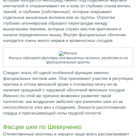
которые находятся непосредственно под подкожной жировой
клетчаткой и отграничивают ее и кожу от глубоких слоев мягких
тканей, и глубокие (собственные), которые покрывают
отдельные мышечные волокна или их группы. Отростки
глубоких апоневрозов образуют перегородки между
мышечными тканями, которые служат местом крепления и
начала определенных мышц. Внутри фасциальных оболочек
находится очень много нервов и кровеносных сосудов.
Фасции образуют футляры для мышечных волокон, разделяя их на
функциональные группы
Следует знать об одной особенной функции именно
фасциальных листков шеи. Они принимают участие в регуляции
притока и оттока венозной крови к головному мозгу из-за
наличия сращений с наружной оболочкой венозных сосудов.
Именно по этой же причине возможно развитие такой
патологии, как воздушная эмболия при ранениях шеи из-за
неспособности этих вен к спадению, близости расположения
сердца и присасывающей силы грудной полости.
Фасции шеи по Шевкуненко
Отечественные анатомы и хирурги чаще всего рассматривают