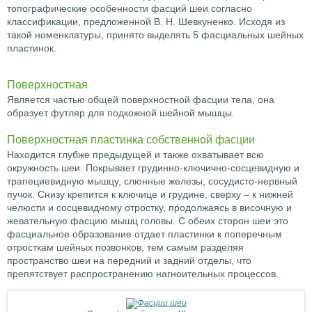
топографические особенности фасций шеи согласно
классификации, предложенной В. Н. Шевкуненко. Исходя из
такой номенклатуры, принято выделять 5 фасциальных шейных
пластинок.
Поверхностная
Является частью общей поверхностной фасции тела, она
образует футляр для подкожной шейной мышцы.
Поверхностная пластинка собственной фасции
Находится глубже предыдущей и также охватывает всю
окружность шеи. Покрывает грудинно-ключично-сосцевидную и
трапециевидную мышцу, слюнные железы, сосудисто-нервный
пучок. Снизу крепится к ключице и грудине, сверху – к нижней
челюсти и сосцевидному отростку, продолжаясь в височную и
жевательную фасцию мышц головы. С обеих сторон шеи это
фасциальное образование отдает пластинки к поперечным
отросткам шейных позвонков, тем самым разделяя
пространство шеи на передний и задний отделы, что
препятствует распространению нагноительных процессов.