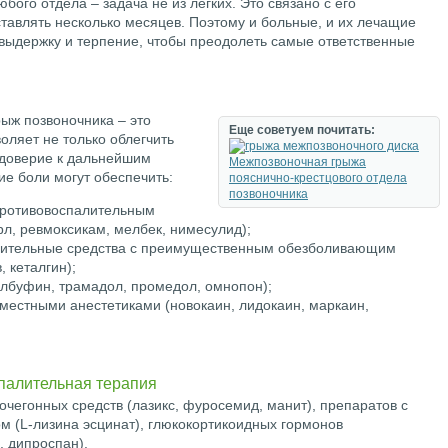
ого отдела – задача не из легких. Это связано с его
тавлять несколько месяцев. Поэтому и больные, и их лечащие
выдержку и терпение, чтобы преодолеть самые ответственные
рыж позвоночника – это
Еще советуем почитать:
оляет не только облегчить
ь доверие к дальнейшим
Межпозвоночная грыжа
е боли могут обеспечить:
пояснично-крестцового отдела
позвоночника
ротивовоспалительным
л, ревмоксикам, мелбек, нимесулид);
лительные средства с преимущественным обезболивающим
 кеталгин);
албуфин, трамадол, промедол, омнопон);
естными анестетиками (новокаин, лидокаин, маркаин,
палительная терапия
чегонных средств (лазикс, фуросемид, манит), препаратов с
 (L-лизина эсцинат), глюкокортикоидных гормонов
, дипроспан).