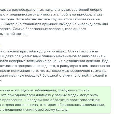
з самых распространенных патологических состояний опорно-
ную и медицинскую значимость эта проблема приобрела уже
т никогда. Хотя абсолютно все случаи этого заболевания не
нь часто оно становится причиной выхода на инвалидность или
еловека. Самые болезненные вопросы, касающиеся
ы в этой статье.
я
 с таковой при любых других их видах. Очень часто из-за
и даже специалистами главных механизмов возникновения и
ются неверные тактические решения в отношении лечения. Ведь
гического процесса, не видя его, а рассуждая о нем косвенно по
гкости понимания того, что же такое межпозвоночная грыжа на
 выпячиванием передней брюшной стенки (пупочной, паховой и
к.
чника – это одно из заболеваний, требующих точной
, что при одинаковом диагнозе у разных людей могут быть
е проявления, и предпринята абсолютно противоположная
от отдела позвоночника, в котором образовалось выпячивание,
о отношению к спинномозговому каналу!