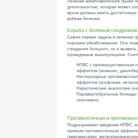
Лечение межпозвоночной грыжи люб
длительностью, которая может сос
врачи должны иметь достаточную 
рубежи болезни.
Борьба с болевым синдромом
Самая первая задача в лечении г
хорошее обезболивание. Оно позв
страдания больного, но и вызват
проводимым манипуляциям. Сняти
НПВС с преимущественным п
эффектом (мовалис, диклобер
Нестероидные противовоспа
эффектом (ксефокам, кетанов,
Наркотические аналгетики (н
Паравертебральные блокады м
лонгокаин).
Противоотечная и противовос
Подразумевает введение НПВС, мо
прямым противоотечным эффектом
(дексаметазон, метилпреднизолон