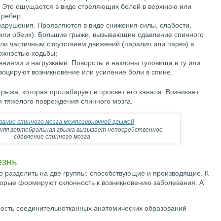
 Это ощущается в виде стреляющих болей в верхнюю или
 ребер;
нарушения. Проявляются в виде снижения силы, слабости,
 или обеих). Большие грыжи, вызывающие сдавление спинного
ли частичным отсутствием движений (паралич или парез) в
ожностью ходьбы;
ниями и нагрузками. Повороты и наклоны туловища в ту или
воцируют возникновение или усиление боли в спине.
рыжа, которая пролабирует в просвет его канала. Возникает
и тяжелого повреждения спинного мозга.
дняя вертебральная грыжа вызывает непосредственное
сдавление спинного мозга
езнь
 разделить на две группы: способствующие и производящие. К
торые формируют склонность к возникновению заболевания. А
ость соединительнотканных анатомических образований