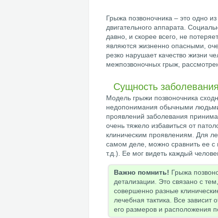
Грыжа позвоночника – это одно и
двигательного аппарата. Социаль
давно, и скорее всего, не потеряе
являются жизненно опасными, оче
резко нарушает качество жизни ч
межпозвоночных грыж, рассмотрен
Сущность заболевани
Модель грыжи позвоночника сходна
недопонимания обычными людьми 
проявлений заболевания принима
очень тяжело избавиться от патоло
клиническим проявлениям. Для ле
самом деле, можно сравнить ее с
т.д.). Ее мог видеть каждый челове
Важно помнить!
Грыжа позвоно
детализации. Это связано с тем
совершенно разные клинически
лечебная тактика. Все зависит 
его размеров и расположения п