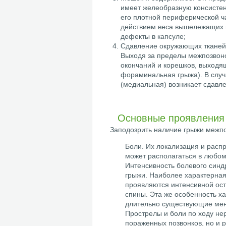
имеет желеобразную консистен
его плотной периферической ча
действием веса вышележащих п
дефекты в капсуле;
Сдавление окружающих тканей,
Выходя за пределы межпозвоно
окончаний и корешков, выходящ
фораминальная грыжа). В случ
(медиальная) возникает сдавле
Основные проявления 
Заподозрить наличие грыжи межпо
Боли. Их локализация и расп
может располагаться в любом 
Интенсивность болевого синд
грыжи. Наиболее характерная
проявляются интенсивной ост
спины. Эта же особенность х
длительно существующие мен
Прострелы и боли по ходу нер
пораженных позвонков, но и р