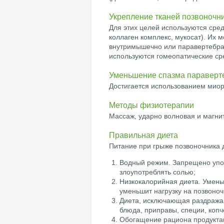
Укрепление тканей позвоночн
Для этих целей используются сре
коллаген комплекс, мукосат). Их 
внутримышечно или паравертебрал
используются гомеопатические сре
Уменьшение спазма паравер
Достигается использованием миор
Методы физиотерапии
Массаж, ударно волновая и магни
Правильная диета
Питание при грыже позвоночника 
Водный режим. Запрещено употр
злоупотреблять солью;
Низкокалорийная диета. Уменьш
уменьшит нагрузку на позвоноч
Диета, исключающая раздражаю
блюда, приправы, специи, коп
Обогащение рациона продуктам