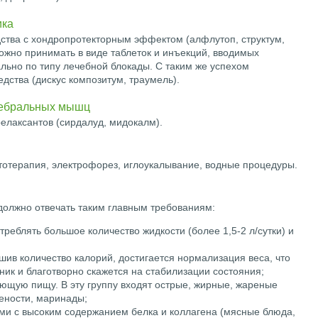
ика
дства с хондропротекторным эффектом (алфлутоп, структум,
можно принимать в виде таблеток и инъекций, вводимых
ьно по типу лечебной блокады. С таким же успехом
дства (дискус композитум, траумель).
тебральных мышц
елаксантов (сирдалуд, мидокалм).
тотерапия, электрофорез, иглоукалывание, водные процедуры.
должно отвечать таким главным требованиям:
еблять большое количество жидкости (более 1,5-2 л/сутки) и
ив количество калорий, достигается нормализация веса, что
ник и благотворно скажется на стабилизации состояния;
щую пищу. В эту группу входят острые, жирные, жареные
чености, маринады;
и с высоким содержанием белка и коллагена (мясные блюда,