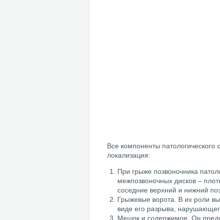
Все компоненты патологического о
локализация:
При грыже позвоночника патол
межпозвоночных дисков – пло
соседние верхний и нижний поз
Грыжевые ворота. В их роли вы
виде его разрыва, нарушающег
Мешок и содержимое. Он предс