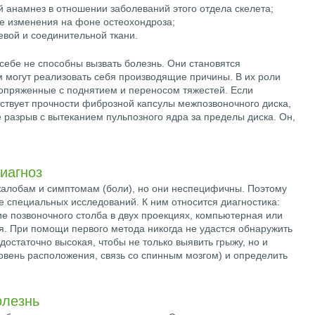
анамнез в отношении заболеваний этого отдела скелета;
е изменения на фоне остеохондроза;
вой и соединительной ткани.
ебе не способны вызвать болезнь. Они становятся
 могут реализовать себя производящие причины. В их роли
сопряженные с поднятием и переносом тяжестей. Если
тствует прочности фиброзной капсулы межпозвоночного диска,
 разрыв с вытеканием пульпозного ядра за пределы диска. Он,
иагноз
алобам и симптомам (боли), но они неспецифичны. Поэтому
е специальных исследований. К ним относится диагностика:
е позвоночного столба в двух проекциях, компьютерная или
. При помощи первого метода никогда не удастся обнаружить
остаточно высокая, чтобы не только выявить грыжу, но и
овень расположения, связь со спинным мозгом) и определить
олезнь