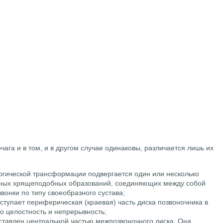
чага и в том, и в другом случае одинаковы, различается лишь их
огической трансформации подвергается один или несколько
тных хрящеподобных образований, соединяющих между собой
вонки по типу своеобразного сустава;
ступает периферическая (краевая) часть диска позвоночника в
о целостность и непрерывность;
тавлен центральной частью межпозвоночного диска. Она