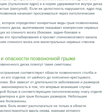
цию (пульпозное ядро) и в норме удерживается внутри диска
стью (капсулой). Если ее целостность нарушается, ядро под
озвонков начинает просачиваться через патологические
 которое определяют конкретные виды грыж позвоночника.
чного диска, выпячивание оказывает компрессию нервных
их из спинного мозга (боковая, задне-боковая и
ае его пролабирования в просвет спинномозгового канала
ние спинного мозга или магистральных нервных стволов.
и опасности позвоночной грыжи
звоночного диска помогут такие симптомы:
ространение соответствуют области позвоночного столба и
из его отделов: от шейного до пояснично-крестцового;
рома. Все зависит от длительности заболевания и размеров
 закономерность в том, что впервые возникшие случаи
рой болью в соответствующем патологическому очагу отделе
арактерна и для грыж больших размеров. Небольшие
ее болезненны;
вов. Боль может располагаться не только в области
аспространяться вдоль нерва, корешки которого