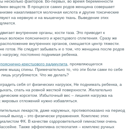
ны несколько факторов. Во-первых, во время беременности
бмен веществ. В процессе самих родов женщина совершает
низме накапливается молочная кислота и другие токсические
ствуют на нервную и на мышечную ткань. Выведение этих
дляется.
двигает внутренние органы, кости таза. Это приводит к
ых волокон поясничного и крестцового сплетения. Сразу же
 расположение внутренних органов, смещается центр тяжести.
не готов. Не следует забывать и о том, что женщина после родов
нагрузку, постоянно поднимая ребенка.
ю
пояснично-крестцового радикулита
, проявляющегося
ем мышц спины. Примечательно то, что эти боли сами по себе
 лишь усугубляются. Что же делать?
градить себя от физических нагрузок, Не поднимать ребенка, а
дыхать, спать на ровной жесткой поверхности. Желательно
дическим корсетом. Избыточный вес – лишняя нагрузка на
х жировых отложений нужно избавляться.
ительных лекарств, даже наружных, противопоказано на период
енный выход – это физически упражнения. Комплекс этих
иалистом ФК. В качестве оздоровительной гимнастики очень
бассейне. Также эффективна остеопатия – комплекс ручных