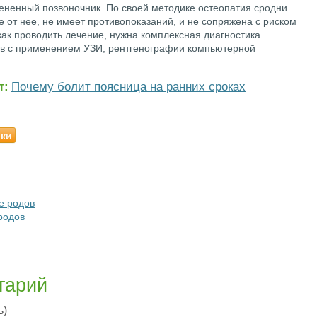
мененный позвоночник. По своей методике остеопатия сродни
е от нее, не имеет противопоказаний, и не сопряжена с риском
как проводить лечение, нужна комплексная диагностика
ов с применением УЗИ, рентгенографии компьютерной
т:
Почему болит поясница на ранних сроках
ики
е родов
родов
тарий
ь)