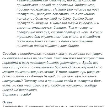
незамедлительных действий, то есть холод не
прикладывал и покой не обеспечил. Ходить мог,
просто прихрамывал. Наутро уже не смог на ногу
наступить, распухла вся стопа, но в спокойном
положении боли никакой не было, больно было
наступать только. Я намазал мазью Индовазин и
замотал эластичным бинтом. Так я поступал
следующие три дня, снимая повязку на ночь. К концу
третьего дня опухоль немного спала, в спокойном
состоянии боли не было, я даже смог сделать
несколько шагов в эластичном бинте.
Сегодня, в понедельник, я попал к врачу, рассказал ситуацию,
он отправил меня на рентген. Рентген показал отсутствие
перелома и врач поставил диагноз растяжение. Вроде всё
хорошо, просто по симптомам (кровоподтёк и опухоль) это
может означать разрыв связок. У меня вопрос: при разрыве
боль постоянная должна быть? или только при попытке
наступить? Потому что в принципе когда я наступаю боль
есть, но она терпимая, а в спокойном положении вообще
ничего не беспокоит.
Заранее спасибо!
Здравствуйте! В принципе, такой травмы, как растяжения связок