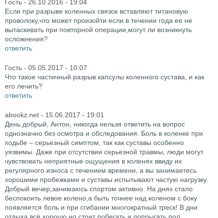
Гость
- 26.10.2016 - 19:04
Если при разрыве коленных связок вставляют титановую
проволоку,что может произойти если в течении года ее не
вытаскивать при повторной операции,могут ли возникнуть
осложнения?
ответить
Гость
- 05.05.2017 - 10:07
Что такое частичный разрыв капсулы коленного сустава, и как
его лечить?
ответить
abookz.net
- 15.06.2017 - 19:01
День добрый, Антон, никогда нельзя ответить на вопрос
однозначно без осмотра и обследования. Боль в коленке при
ходьбе – серьезный симптом, так как суставы особенно
уязвимы. Даже при отсутствии серьезной травмы, люди могут
чувствовать неприятные ощущения в коленях ввиду их
регулярного износа с течением времени, а вы занимаетесь
хорошими пробежками и суставы испытывают частую нагрузку.
Добрый вечер,занимаюсь спортом активно. На днях стало
беспокоить левое колено,а быть точнее над коленом с боку
появляется боль и при сгибании многократный треск! В дни
отдыха всё хорошо,но стоит побегать и попрыгать пол