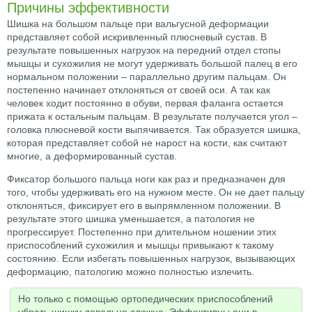
Причины эффективности
Шишка на большом пальце при вальгусной деформации
представляет собой искривленный плюсневый сустав. В
результате повышенных нагрузок на передний отдел стопы
мышцы и сухожилия не могут удерживать большой палец в его
нормальном положении – параллельно другим пальцам. Он
постепенно начинает отклоняться от своей оси. А так как
человек ходит постоянно в обуви, первая фаланга остается
прижата к остальным пальцам. В результате получается угол –
головка плюсневой кости выпячивается. Так образуется шишка,
которая представляет собой не нарост на кости, как считают
многие, а деформированный сустав.
Фиксатор большого пальца ноги как раз и предназначен для
того, чтобы удерживать его на нужном месте. Он не дает пальцу
отклоняться, фиксирует его в выпрямленном положении. В
результате этого шишка уменьшается, а патология не
прогрессирует. Постепенно при длительном ношении этих
приспособлений сухожилия и мышцы привыкают к такому
состоянию. Если избегать повышенных нагрузок, вызывающих
деформацию, патологию можно полностью излечить.
Но только с помощью ортопедических приспособлений