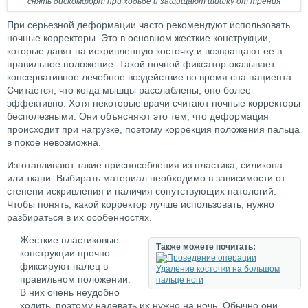
снять дискомфорт при ходьбе и защищают шишку от трения
При серьезной деформации часто рекомендуют использовать
ночные корректоры. Это в основном жесткие конструкции,
которые давят на искривленную косточку и возвращают ее в
правильное положение. Такой ночной фиксатор оказывает
консервативное лечебное воздействие во время сна пациента.
Считается, что когда мышцы расслаблены, оно более
эффективно. Хотя некоторые врачи считают ночные корректоры
бесполезными. Они объясняют это тем, что деформация
происходит при нагрузке, поэтому коррекция положения пальца
в покое невозможна.
Изготавливают такие приспособления из пластика, силикона
или ткани. Выбирать материал необходимо в зависимости от
степени искривления и наличия сопутствующих патологий.
Чтобы понять, какой корректор лучше использовать, нужно
разбираться в их особенностях.
Жесткие пластиковые
Также можете почитать:
конструкции прочно
фиксируют палец в
Удаление косточки на большом
правильном положении.
пальце ноги
В них очень неудобно
ходить, поэтому надевать их нужно на ночь. Обычно они