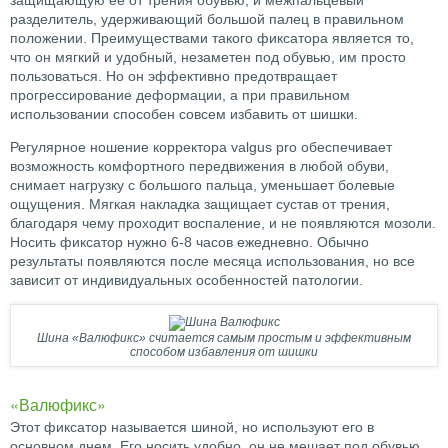
защищающую ее от трения обувью, и межпальцевый
разделитель, удерживающий большой палец в правильном
положении. Преимуществами такого фиксатора является то,
что он мягкий и удобный, незаметен под обувью, им просто
пользоваться. Но он эффективно предотвращает
прогрессирование деформации, а при правильном
использовании способен совсем избавить от шишки.
Регулярное ношение корректора valgus pro обеспечивает
возможность комфортного передвижения в любой обуви,
снимает нагрузку с большого пальца, уменьшает болевые
ощущения. Мягкая накладка защищает сустав от трения,
благодаря чему проходит воспаление, и не появляются мозоли.
Носить фиксатор нужно 6-8 часов ежедневно. Обычно
результаты появляются после месяца использования, но все
зависит от индивидуальных особенностей патологии.
Шина «Валюфикс» считается самым простым и эффективным
способом избавления от шишки
«Валюфикс»
Этот фиксатор называется шиной, но используют его в
основном днем. Его носить удобно, он не мешает под обувью,