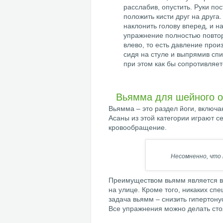
расслабив, опустить. Руки пос
положить кисти друг на друга
наклонить голову вперед, и на
упражнение полностью повтор
влево, то есть давление прои
сидя на стуле и выпрямив спи
при этом как бы сопротивляетс
Вьямма для шейного о
Вьямма – это раздел йоги, включ
Асаны из этой категории играют 
кровообращение.
Несомненно, что 
Преимуществом вьямм является во
на улице. Кроме того, никаких сп
задача вьямм – снизить гипертону
Все упражнения можно делать сто