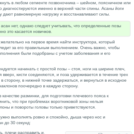
икнуть в любом сегменте позвоночника – шейном, поясничном или
о диагностируются именно в верхней части спины. Асаны йоги
ку дают равномерную нагрузку и восстанавливают силы.
асан нет, однако следует учитывать, что определенные позы
но это касается новичков.
 желательно на первое время найти инструктора, который
ледит за его правильным выполнением. Очень важно, чтобы
ыполнения были подобраны с учетом заболевания и его
дуется начинать с простой позы – стоя, ноги на ширине плеч,
вверх, кисти соединяются, и поза удерживается в течение трех
в сторону, в нижней точке задержаться, и вернуться в исходное
наклонов поочередно в каждую сторону.
качестве разминки, для подготовки плечевого пояса к
нить, что при проблемах воротниковой зоны нельзя
клоны и повороты головы только приветствуются.
ужно выполнять ровно и спокойно, дыша через нос и
н до 30 секунд:
ь, плечи расправить и,