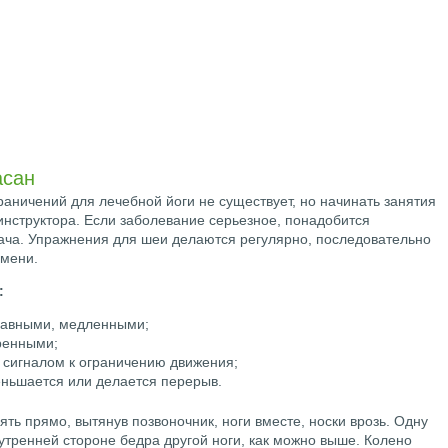
асан
граничений для лечебной йоги не существует, но начинать занятия
инструктора. Если заболевание серьезное, понадобится
ача. Упражнения для шеи делаются регулярно, последовательно
емени.
:
лавными, медленными;
ренными;
сигналом к ограничению движения;
еньшается или делается перерыв.
оять прямо, вытянув позвоночник, ноги вместе, носки врозь. Одну
внутренней стороне бедра другой ноги, как можно выше. Колено