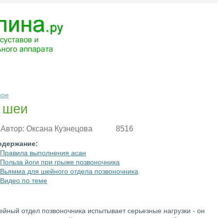
ЧЕНИЕ
МЕДИКАМЕНТЫ
АНАТОМИЯ
РАЗНОЕ
ВОПРОС-ОТВ
ное
и шеи
Автор:
Оксана Кузнецова
8516
одержание:
Правила выполнения асан
Польза йоги при грыже позвоночника
Вьямма для шейного отдела позвоночника
Видео по теме
йный отдел позвоночника испытывает серьезные нагрузки - он