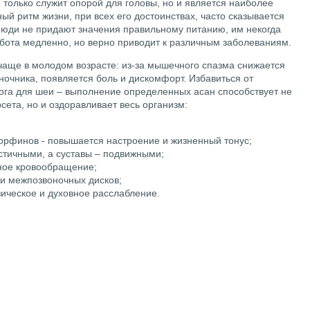
 только служит опорой для головы, но и является наиболее
й ритм жизни, при всех его достоинствах, часто сказывается
 Люди не придают значения правильному питанию, им некогда
абота медленно, но верно приводит к различным заболеваниям.
чаще в молодом возрасте: из-за мышечного спазма снижается
очника, появляется боль и дискомфорт. Избавиться от
га для шеи – выполнение определенных асан способствует не
ета, но и оздоравливает весь организм:
орфинов - повышается настроение и жизненный тонус;
тичными, а суставы – подвижными;
ное кровообращение;
 и межпозвоночных дисков;
ическое и духовное расслабление.