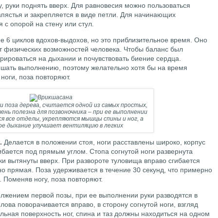
ну, руки поднять вверх. Для равновесия можно пользоваться
апястья и закрепляется в виде петли. Для начинающих
с опорой на стену или стул.
е 6 циклов вдохов-выдохов, но это приблизительное время. Оно
от физических возможностей человека. Чтобы баланс был
рироваться на дыхании и почувствовать биение сердца.
шать выполнению, поэтому желательно хотя бы на время
ноги, поза повторяют.
и поза дерева, считается одной из самых простых,
чень полезна для позвоночника – при ее выполнении
я все отделы, укрепляются мышцы спины и ног, а
ое дыхание улучшает вентиляцию в легких
.
Делается в положении стоя, ноги расставлены широко, корпус
гибается под прямым углом. Стопа согнутой ноги развернута
ки вытянуты вверх. При развороте туловища вправо сгибается
но прямая. Поза удерживается в течение 30 секунд, что примерно
. Поменяв ногу, поза повторяют.
лжением первой позы, при ее выполнении руки разводятся в
лова поворачивается вправо, в сторону согнутой ноги, взгляд
льная поверхность ног, спина и таз должны находиться на одном