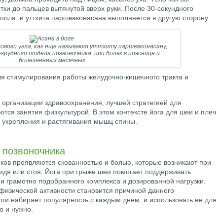
ятки до пальцев вытянутой вверх руки. После 30-секундного
пола, и уттхита паршваконасана выполняется в другую сторону.
ового угла, как еще называют уттхиту паршваконасану,
грудного отдела позвоночника, при болях в пояснице и
болезненных месячных
я стимулирования работы желудочно-кишечного тракта и
организации здравоохранения, лучшей стратегией для
ются занятия физкультурой. В этом контексте йога для шеи и плеч
 укрепления и растягивания мышц спины.
 позвоночника
ов проявляются скованностью и болью, которые возникают при
идя или стоя. Йога при грыже шеи помогает поддерживать
ии грамотно подобранного комплекса и дозированной нагрузки.
 физической активности становится причиной данного
оги набирает популярность с каждым днем, и использовать ее для
о и нужно.