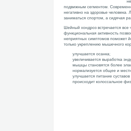
не
подвижным сегментом. Современны
негативно на здоровье человека.
заниматься спортом, а сидячая р
Шейный хондроз встречается все 
функциональная активность позвон
неприятных симптомов поможет йо
только укреплению мышечного корс
улучшается осанка;
увеличивается выработка энд
мышцы становятся более элас
нормализуется общее и мест
улучшается питание суставов
происходит колоссальное физ