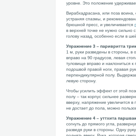
уровне. Это положение удерживает
Вирабхадрасана, или поза воина,
устраняя спазмы, и рекомендован
брюшной пресс, и увеличивается
в верхней точке не нужно сильно 
голову назад, особенно если в ше
Упражнение 3 – паривритта три
1 м, руки разведены в стороны, в
вправо на 90 градусов, левая сто
туловище вправо и наклониться к п
подошвой правой ноги, правая рук
перпендикулярной полу. Выдержав 
левую сторону.
Чтобы усилить эффект от этой поз
полу – так корпус сильнее развер
вверху, напряжение увеличится в 
не достает до пола, можно пользо
Упражнение 4 – уттхита паршва
согнуть до прямого угла, разверну
разведя руки в стороны. Одну рук
поднять вверх. Рука, которая свер