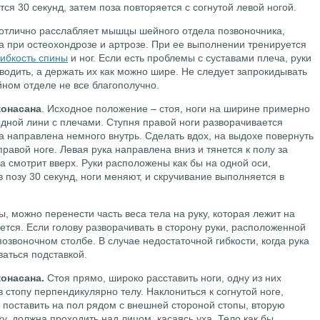
ся 30 секунд, затем поза повторяется с согнутой левой ногой.
 отлично расслабляет мышцы шейного отдела позвоночника,
а при остеохондрозе и артрозе. При ее выполнении тренируется
гибкость спины
и ног. Если есть проблемы с суставами плеча, руки
сводить, а держать их как можно шире. Не следует запрокидывать
йном отделе не все благополучно.
конасана
. Исходное положение – стоя, ноги на ширине примерно
 одной лини с плечами. Ступня правой ноги разворачивается
па направлена немного внутрь. Сделать вдох, на выдохе повернуть
равой ноге. Левая рука направлена вниз и тянется к полу за
а смотрит вверх. Руки расположены как бы на одной оси,
позу 30 секунд, ноги меняют, и скручивание выполняется в
ы, можно перенести часть веса тела на руку, которая лежит на
нется. Если голову разворачивать в сторону руки, расположенной
позвоночном столбе. В случае недостаточной гибкости, когда рука
ваться подставкой.
конасана.
Стоя прямо, широко расставить ноги, одну из них
в стопу перпендикулярно телу. Наклониться к согнутой ноге,
у поставить на пол рядом с внешней стороной стопы, вторую
ху, должна проходить над лицом, касаясь уха. Тело как бы