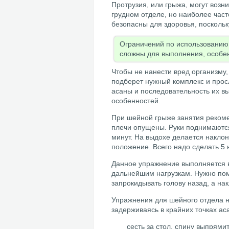
Протрузия, или грыжа, могут возн
грудном отделе, но наиболее част
безопасны для здоровья, посколь
Ограничений по использованию 
сложны для выполнения, особен
Чтобы не нанести вред организму,
подберет нужный комплекс и прос
асаны и последовательность их в
особенностей.
При шейной грыже занятия рекомен
плечи опущены. Руки поднимаются 
минут. На выдохе делается наклон 
положение. Всего надо сделать 5 
Данное упражнение выполняется в 
дальнейшим нагрузкам. Нужно пом
запрокидывать голову назад, а на
Упражнения для шейного отдела н
задерживаясь в крайних точках аса
сесть за стол, спину выпрямит