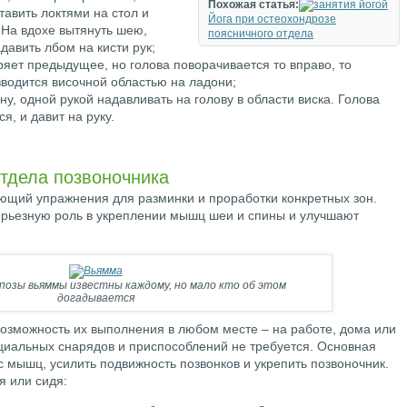
Похожая статья:
тавить локтями на стол и
Йога при остеохондрозе
. На вдохе вытянуть шею,
поясничного отдела
давить лбом на кисти рук;
яет предыдущее, но голова поворачивается то вправо, то
зводится височной областью на ладони;
ну, одной рукой надавливать на голову в области виска. Голова
я, и давит на руку.
тдела позвоночника
ающий упражнения для разминки и проработки конкретных зон.
серьезную роль в укреплении мышц шеи и спины и улучшают
позы вьяммы известны каждому, но мало кто об этом
догадывается
зможность их выполнения в любом месте – на работе, дома или
ециальных снарядов и приспособлений не требуется. Основная
с мышц, усилить подвижность позвонков и укрепить позвоночник.
я или сидя: