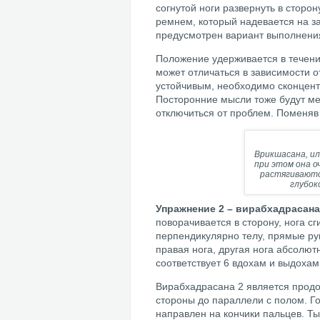
согнутой ноги развернуть в сторо
ремнем, который надевается на з
предусмотрен вариант выполнения 
Положение удерживается в течени
может отличаться в зависимости 
устойчивым, необходимо сконцент
Посторонние мысли тоже будут ме
отключиться от проблем. Поменяв 
Врикшасана, ил
при этом она о
растягиваютс
глубок
Упражнение 2 – вирабхадрасана
поворачивается в сторону, нога с
перпендикулярно телу, прямые ру
правая нога, другая нога абсолют
соответствует 6 вдохам и выдохам
Вирабхадрасана 2 является продо
стороны до параллели с полом. Го
направлен на кончики пальцев. Ты