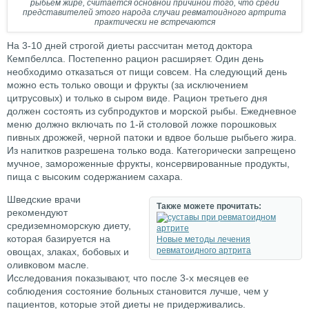
рыбьем жире, считается основной причиной того, что среди
представителей этого народа случаи ревматоидного артрита
практически не встречаются
На 3-10 дней строгой диеты рассчитан метод доктора
Кемпбеллса. Постепенно рацион расширяет. Один день
необходимо отказаться от пищи совсем. На следующий день
можно есть только овощи и фрукты (за исключением
цитрусовых) и только в сыром виде. Рацион третьего дня
должен состоять из субпродуктов и морской рыбы. Ежедневное
меню должно включать по 1-й столовой ложке порошковых
пивных дрожжей, черной патоки и вдвое больше рыбьего жира.
Из напитков разрешена только вода. Категорически запрещено
мучное, замороженные фрукты, консервированные продукты,
пища с высоким содержанием сахара.
Шведские врачи
Также можете прочитать:
рекомендуют
средиземноморскую диету,
которая базируется на
Новые методы лечения
ревматоидного артрита
овощах, злаках, бобовых и
оливковом масле.
Исследования показывают, что после 3-х месяцев ее
соблюдения состояние больных становится лучше, чем у
пациентов, которые этой диеты не придерживались.