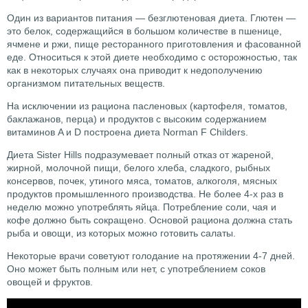
Один из вариантов питания — безглютеновая диета. Глютен —
это белок, содержащийся в большом количестве в пшенице,
ячмене и ржи, пище ресторанного приготовления и фасованной
еде. Относиться к этой диете необходимо с осторожностью, так
как в некоторых случаях она приводит к недополучению
организмом питательных веществ.
На исключении из рациона пасленовых (картофеля, томатов,
баклажанов, перца) и продуктов с высоким содержанием
витаминов A и D построена диета Norman F Childers.
Диета Sister Hills подразумевает полный отказ от жареной,
жирной, молочной пищи, белого хлеба, сладкого, рыбных
консервов, почек, утиного мяса, томатов, алкоголя, мясных
продуктов промышленного производства. Не более 4-х раз в
неделю можно употреблять яйца. Потребление соли, чая и
кофе должно быть сокращено. Основой рациона должна стать
рыба и овощи, из которых можно готовить салаты.
Некоторые врачи советуют голодание на протяжении 4-7 дней.
Оно может быть полным или нет, с употреблением соков
овощей и фруктов.