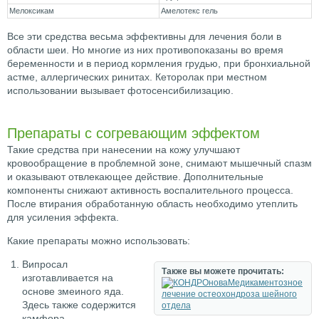
Мелоксикам
Амелотекс гель
Все эти средства весьма эффективны для лечения боли в
области шеи. Но многие из них противопоказаны во время
беременности и в период кормления грудью, при бронхиальной
астме, аллергических ринитах. Кеторолак при местном
использовании вызывает фотосенсибилизацию.
Препараты с согревающим эффектом
Такие средства при нанесении на кожу улучшают
кровообращение в проблемной зоне, снимают мышечный спазм
и оказывают отвлекающее действие. Дополнительные
компоненты снижают активность воспалительного процесса.
После втирания обработанную область необходимо утеплить
для усиления эффекта.
Какие препараты можно использовать:
Випросал
Также вы можете прочитать:
изготавливается на
Медикаментозное
основе змеиного яда.
лечение остеохондроза шейного
Здесь также содержится
отдела
камфора,