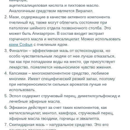
ацетилсалициловая кислота и пихтовое масло.
Аналогичным средством является Вирапил.
Мази, содержащие в качестве активного компонента
пчелиный яд, также могут облегчить состояние при
патологии шейного отдела позвоночного столба. Это
может быть Апизартрон. В состав входит экстракт
горчичного масла и метилсалицилат. Можно использовать
крем Софья
с пчелиным ядом.
Финалгон – эффективная мазь от остеохондроза, но
особо чувствительным людям от нее лучше отказаться,
так как при попадании воды на место, где присутствует
лекарство, появляется невыносимое чувство жжения.
Капсикам – многокомпонентное средство, любимое
многими. Имеет специфический резкий запах, поэтому
при непереносимости сильных ароматов лучше не
использовать.
Эспол содержит стручковый перец, диметилсульфоксид и
лечебные эфирные масла.
Эфкамон действует за счет таких компонентов, как
метилсалицилат, ментол, камфора, стручковый перец,
эфирные масла гвоздики, горчицы и эвкалипта.
Скипидарная мазь – натуральное средство. Это его