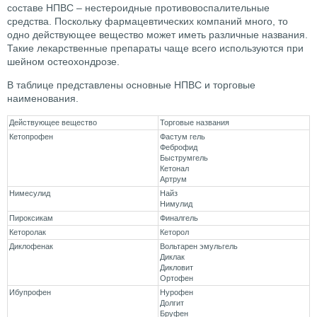
составе НПВС – нестероидные противовоспалительные
средства. Поскольку фармацевтических компаний много, то
одно действующее вещество может иметь различные названия.
Такие лекарственные препараты чаще всего используются при
шейном остеохондрозе.
В таблице представлены основные НПВС и торговые
наименования.
Действующее вещество
Торговые названия
Кетопрофен
Фастум гель
Феброфид
Быструмгель
Кетонал
Артрум
Нимесулид
Найз
Нимулид
Пироксикам
Финалгель
Кеторолак
Кеторол
Диклофенак
Вольтарен эмульгель
Диклак
Дикловит
Ортофен
Ибупрофен
Нурофен
Долгит
Бруфен