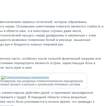
 воспалением нервных сплетений, которые образованы
го нерва. Основными симптомами плексита являются слабость в
 в области шеи, а в некоторых случаях даже икота,
тологический процесс нерва диафрагмы и связанным с этим
ациента возможно появление болей в ключице, мышечная
цах рук и бледность кожных покровов рук.
аточно часто, особенно после сильной физической нагрузки или
птомами периартрита является острая, нарастающая боль в
юю часть руки и шею.
мптоматики при развитии плечелопаточного периартрита
ьный процесс в капсуле и сухожилиях плечевого сустава
ь элементарные действия рукой, и принимает вынужденное
 прижата к груди). В передней области плеча визуально
ее часто боли усиливаются в ночное время, что приводит к