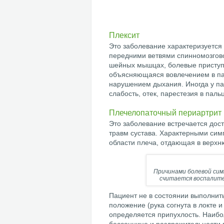
Плексит
Это заболевание характеризуется
передними ветвями спинномозгово
шейных мышцах, болевые приступы
объясняющаяся вовлечением в па
нарушением дыхания. Иногда у п
слабость, отек, парестезия в паль
Плечелопаточный периартрит
Это заболевание встречается дост
травм сустава. Характерными сим
области плеча, отдающая в верхн
Причинами болевой си
считается воспалител
Пациент не в состоянии выполнит
положение (рука согнута в локте и
определяется припухлость. Наибол