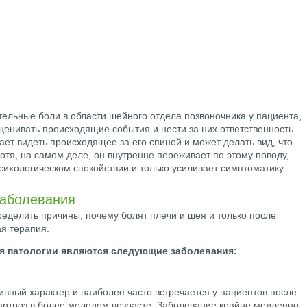
тельные боли в области шейного отдела позвоночника у пациента,
оценивать происходящие события и нести за них ответственность.
лает видеть происходящее за его спиной и может делать вид, что
отя, на самом деле, он внутренне переживает по этому поводу,
психологическом спокойствии и только усиливает симптоматику.
заболевания
еделить причины, почему болят плечи и шея и только после
ая терапия.
я патологии являются следующие заболевания:
ивный характер и наиболее часто встречается у пациентов после
 артроз в более молодом возрасте. Заболевание крайне медленно