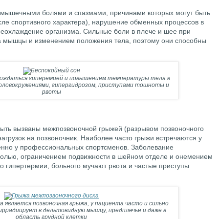
 мышечными болями и спазмами, причинами которых могут быть
исле спортивного характера), нарушение обменных процессов в
еохлаждение организма. Сильные боли в плече и шее при
на мышцы и изменением положения тела, поэтому они способны
ождаться гиперемией и повышением температуры тела в
головокружениями, гипергидрозом, приступами тошноты и
рвоты
 быть вызваны межпозвоночной грыжей (разрывом позвоночного
нагрузок на позвоночник. Наиболее часто грыжи встречаются у
обенно у профессиональных спортсменов. Заболевание
болью, ограничением подвижности в шейном отделе и онемением
о гипертермии, больного мучают рвота и частые приступы
 является позвоночная грыжа, у пациента часто и сильно
 иррадиирует в дельтовидную мышцу, предплечье и даже в
область грудной клетки