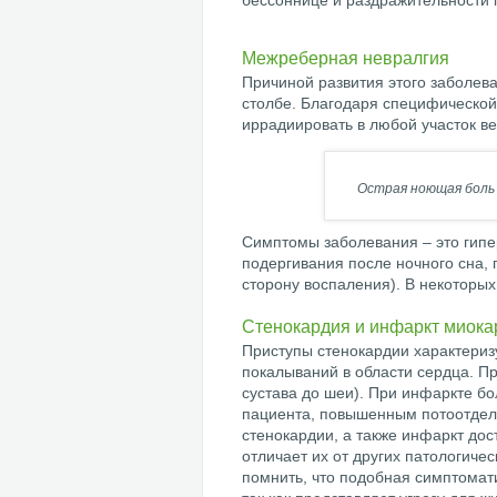
бессоннице и раздражительности 
Межреберная невралгия
Причиной развития этого заболев
столбе. Благодаря специфической
иррадиировать в любой участок ве
Острая ноющая боль 
Симптомы заболевания – это гипе
подергивания после ночного сна,
сторону воспаления). В некоторых
Стенокардия и инфаркт миока
Приступы стенокардии характериз
покалываний в области сердца. П
сустава до шеи). При инфаркте б
пациента, повышенным потоотделе
стенокардии, а также инфаркт дос
отличает их от других патологиче
помнить, что подобная симптомат