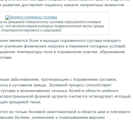
ии развития доставляет пациенту немало неприятных моментов.
а на хрящевой поверхности сустава образуются солевые
), под воздействием которых поверхностная часть хряща
становится неровной и шершавой
ния являются боли в мышцах пораженного сустава ноющего
е усиления физических нагрузок и перемене погодных условий.
ышение температуры тела в пораженном участке, образование
устава.
емным заболеваниям, протекающим с поражением суставов,
есса в суставном хряще. Затяжной процесс способствует
сустава и возникновению сильных болей в области шейного
аспространенной формой артрита считается остеоартрит, который
ации хрящевой ткани.
тся не только болевой симптоматикой в области шеи и плечевого
ловными болями, онемением и покалыванием верхних