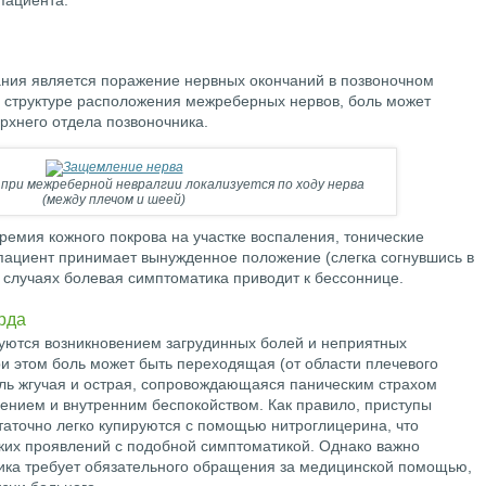
пациента.
ания является поражение нервных окончаний в позвоночном
 структуре расположения межреберных нервов, боль может
рхнего отдела позвоночника.
при межреберной невралгии локализуется по ходу нерва
(между плечом и шеей)
ремия кожного покрова на участке воспаления, тонические
 пациент принимает вынужденное положение (слегка согнувшись в
 случаях болевая симптоматика приводит к бессоннице.
рда
уются возникновением загрудинных болей и неприятных
ри этом боль может быть переходящая (от области плечевого
оль жгучая и острая, сопровождающаяся паническим страхом
нием и внутренним беспокойством. Как правило, приступы
таточно легко купируются с помощью нитроглицерина, что
ских проявлений с подобной симптоматикой. Однако важно
ика требует обязательного обращения за медицинской помощью,