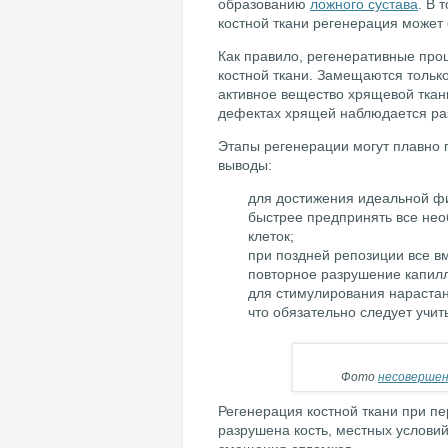
образованию
ложного сустава
. В 
костной ткани регенерация може
Как правило, регенеративные проц
костной ткани. Замещаются только
активное вещество хрящевой тка
дефектах хрящей наблюдается раз
Этапы регенерации могут плавно п
выводы:
для достижения идеальной фи
быстрее предпринять все нео
клеток;
при поздней репозиции все в
повторное разрушение капилл
для стимулирования нарастан
что обязательно следует учи
Фото
несовершен
Регенерация костной ткани при пе
разрушена кость, местных условий