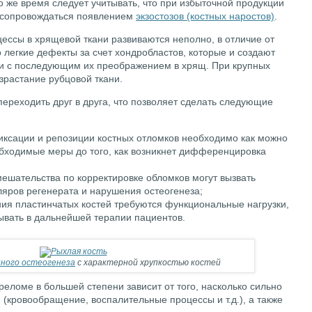
то же время следует учитывать, что при избыточной продукции
т сопровождаться появлением
экзостозов (костных наростов)
.
ессы в хрящевой ткани развиваются неполно, в отличие от
 легкие дефекты за счет хондробластов, которые и создают
ни с последующим их преображением в хрящ. При крупных
растание рубцовой ткани.
ереходить друг в друга, что позволяет сделать следующие
ксации и репозиции костных отломков необходимо как можно
бходимые меры до того, как возникнет дифференцировка
мешательства по корректировке обломков могут вызвать
яров регенерата и нарушения остеогенеза;
ия пластинчатых костей требуются функциональные нагрузки,
тывать в дальнейшей терапии пациентов.
ного остеогенеза
с характерной хрупкостью костей
реломе в большей степени зависит от того, насколько сильно
 (кровообращение, воспалительные процессы и т.д.), а также