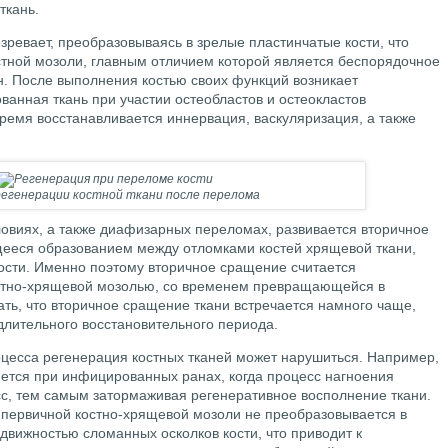
ткань.
ревает, преобразовываясь в зрелые пластинчатые кости, что
стной мозоли, главным отличием которой является беспорядочное
. После выполнения костью своих функций возникает
ованная ткань при участии остеобластов и остеокластов
время восстанавливается иннервация, васкуляризация, а также
егенерации костной ткани после перелома
овиях, а также диафизарных переломах, развивается вторичное
щееся образованием между отломками костей хрящевой ткани,
кости. Именно поэтому вторичное сращение считается
стно-хрящевой мозолью, со временем превращающейся в
ть, что вторичное сращение ткани встречается намного чаще,
длительного восстановительного периода.
цесса регенерация костных тканей может нарушиться. Например,
ется при инфицированных ранах, когда процесс нагноения
с, тем самым затормаживая регенеративное восполнение ткани.
 первичной костно-хрящевой мозоли не преобразовывается в
движностью сломанных осколков кости, что приводит к