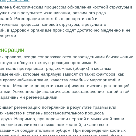
овлена биологическим процессом обновления костной структуры в
ушаться в результате изнашивания, различного рода
тканей. Регенерация может быть репаративной и
ительные процессы тканевой структуры, в результате
ий, в здоровом организме происходят достаточно медленно и не
уациями.
енерации
как правило, всегда сопровождаются повреждениями близлежащих
местную и общую ответную реакцию организма. В
ая ткань претерпевает ряд сложных (общих) и местных
изменений, которые напрямую зависят от таких факторов, как
е кровоснабжения ткани, качества лечебных мероприятий и
иента. Механизм репаративных и физиологических регенераций
тями. Усиленное физиологическое восстановление тканей в той
епаративными регенерациями.
ивает регенерацию потерянной в результате травмы или
ях качество и степень восстановительного процесса
т друга. Например, при поражении нервной и мышечной ткани
овлению значительно ниже, чем костной, и чаще всего
вавшимся соединительным рубцом. При повреждении костных