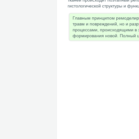
тканей происходит поэтапный ре
гистологической структуры и функ
Главным принципом ремоделиро
травм и повреждений, но и раз
процессами, происходящими в з
формирования новой. Полный ци