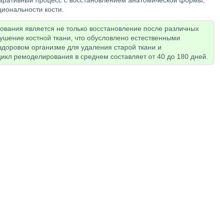
паративный процесс с восстановлением анатомической формы,
циональности кости.
вания является не только восстановление после различных
рушение костной ткани, что обусловлено естественными
доровом организме для удаления старой ткани и
кл ремоделирования в среднем составляет от 40 до 180 дней.