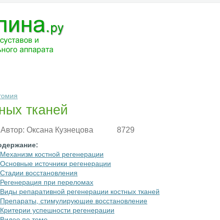
ЧЕНИЕ
МЕДИКАМЕНТЫ
АНАТОМИЯ
РАЗНОЕ
ВОПРОС-ОТВ
томия
ных тканей
Автор:
Оксана Кузнецова
8729
одержание:
Механизм костной регенерации
Основные источники регенерации
Стадии восстановления
Регенерация при переломах
Виды репаративной регенерации костных тканей
Препараты, стимулирующие восстановление
Критерии успешности регенерации
Видео по теме