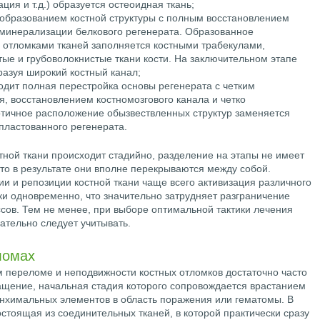
ия и т.д.) образуется остеоидная ткань;
 образованием костной структуры с полным восстановлением
минерализации белкового регенерата. Образованное
 отломками тканей заполняется костными трабекулами,
ые и грубоволокнистые ткани кости. На заключительном этапе
разуя широкий костный канал;
одит полная перестройка основы регенерата с четким
, восстановлением костномозгового канала и четко
тичное расположение обызвествленных структур заменяется
ластованного регенерата.
тной ткани происходит стадийно, разделение на этапы не имеет
то в результате они вполне перекрываются между собой.
и и репозиции костной ткани чаще всего активизация различного
ки одновременно, что значительно затрудняет разграничение
сов. Тем не менее, при выборе оптимальной тактики лечения
ательно следует учитывать.
ломах
 переломе и неподвижности костных отломков достаточно часто
ащение, начальная стадия которого сопровождается врастанием
нхимальных элементов в область поражения или гематомы. В
остоящая из соединительных тканей, в которой практически сразу