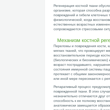
Регенерация костной ткани обусл
организме, которая способна разр
повреждений и гибели клеточных 
физиологической, когда восстанов
естественных возрастных изменен
сопровождаются стрессовыми сит
Механизм костной рег
Переломы и повреждения кости, 
мягких тканей, что провоцирует 
восстановительном периоде костн
(биологических и биохимических) 
возраст пострадавшего, нарушени
состояния иммунной системы пац
протекает с общими закономернос
или иной мере пересекается с р
Репаративный процесс предусматр
поврежденной ткани. В этих случа
незначительно отличаются друг о
способность к ее полному восстан
анатомически замещается образо