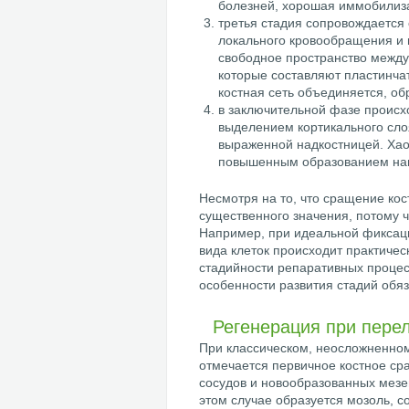
болезней, хорошая иммобилизац
третья стадия сопровождается
локального кровообращения и 
свободное пространство между
которые составляют пластинчат
костная сеть объединяется, об
в заключительной фазе происх
выделением кортикального слоя
выраженной надкостницей. Хао
повышенным образованием нап
Несмотря на то, что сращение кос
существенного значения, потому ч
Например, при идеальной фиксаци
вида клеток происходит практичес
стадийности репаративных процес
особенности развития стадий обяз
Регенерация при пере
При классическом, неосложненном
отмечается первичное костное ср
сосудов и новообразованных мезе
этом случае образуется мозоль, с