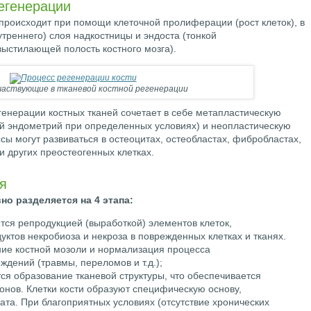
егенерации
происходит при помощи клеточной пролиферации (рост клеток), в
утреннего) слоя надкостницы и эндоста (тонкой
выстилающей полость костного мозга).
частвующие в тканевой костной регенерации
енерации костных тканей сочетает в себе метапластическую
ей эндометрий при определенных условиях) и неопластическую
ссы могут развиваться в остеоцитах, остеобластах, фибробластах,
 других преостеогенных клетках.
я
о разделяется на 4 этапа:
тся репродукцией (выработкой) элементов клеток,
ктов некробиоза и некроза в поврежденных клетках и тканях.
ние костной мозоли и нормализация процесса
дений (травмы, переломов и т.д.);
ся образование тканевой структуры, что обеспечивается
онов. Клетки кости образуют специфическую основу,
ата. При благоприятных условиях (отсутствие хронических