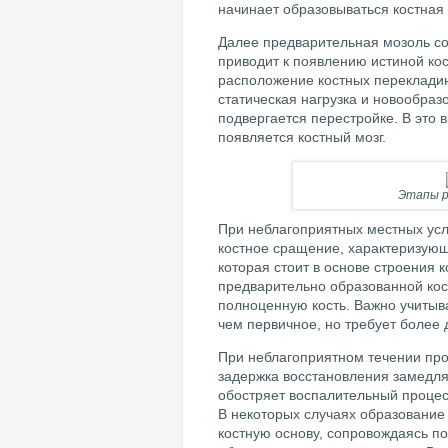
начинает образовываться костная 
Далее предварительная мозоль соз
приводит к появлению истиной ко
расположение костных перекладин
статическая нагрузка и новообраз
подвергается перестройке. В это 
появляется костный мозг.
Этапы р
При неблагоприятных местных усл
костное сращение, характеризую
которая стоит в основе строения 
предварительно образованной ко
полноценную кость. Важно учитыва
чем первичное, но требует более 
При неблагоприятном течении про
задержка восстановления замедля
обостряет воспалительный процес
В некоторых случаях образование
костную основу, сопровождаясь по