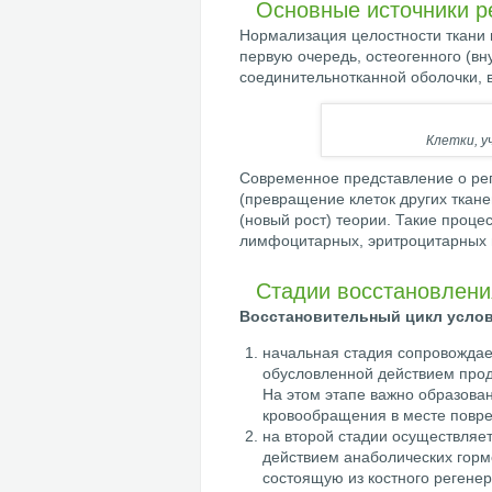
Основные источники р
Нормализация целостности ткани 
первую очередь, остеогенного (вн
соединительнотканной оболочки, 
Клетки, у
Современное представление о рег
(превращение клеток других ткан
(новый рост) теории. Такие проце
лимфоцитарных, эритроцитарных и
Стадии восстановлени
Восстановительный цикл условн
начальная стадия сопровождае
обусловленной действием проду
На этом этапе важно образова
кровообращения в месте повреж
на второй стадии осуществляет
действием анаболических горм
состоящую из костного регенер