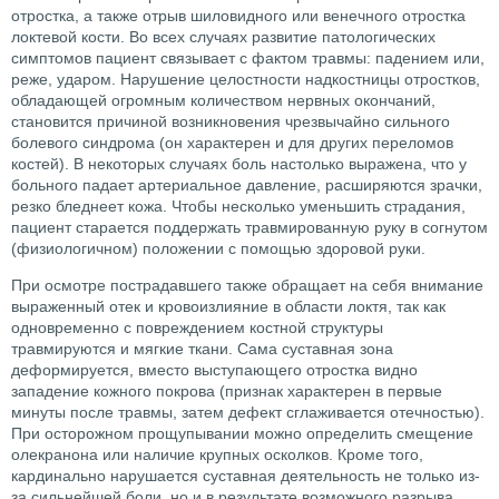
отростка, а также отрыв шиловидного или венечного отростка
локтевой кости. Во всех случаях развитие патологических
симптомов пациент связывает с фактом травмы: падением или,
реже, ударом. Нарушение целостности надкостницы отростков,
обладающей огромным количеством нервных окончаний,
становится причиной возникновения чрезвычайно сильного
болевого синдрома (он характерен и для других переломов
костей). В некоторых случаях боль настолько выражена, что у
больного падает артериальное давление, расширяются зрачки,
резко бледнеет кожа. Чтобы несколько уменьшить страдания,
пациент старается поддержать травмированную руку в согнутом
(физиологичном) положении с помощью здоровой руки.
При осмотре пострадавшего также обращает на себя внимание
выраженный отек и кровоизлияние в области локтя, так как
одновременно с повреждением костной структуры
травмируются и мягкие ткани. Сама суставная зона
деформируется, вместо выступающего отростка видно
западение кожного покрова (признак характерен в первые
минуты после травмы, затем дефект сглаживается отечностью).
При осторожном прощупывании можно определить смещение
олекранона или наличие крупных осколков. Кроме того,
кардинально нарушается суставная деятельность не только из-
за сильнейшей боли, но и в результате возможного разрыва