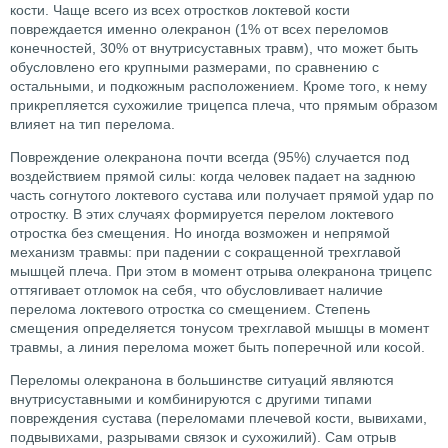
кости. Чаще всего из всех отростков локтевой кости
повреждается именно олекранон (1% от всех переломов
конечностей, 30% от внутрисуставных травм), что может быть
обусловлено его крупными размерами, по сравнению с
остальными, и подкожным расположением. Кроме того, к нему
прикрепляется сухожилие трицепса плеча, что прямым образом
влияет на тип перелома.
Повреждение олекранона почти всегда (95%) случается под
воздействием прямой силы: когда человек падает на заднюю
часть согнутого локтевого сустава или получает прямой удар по
отростку. В этих случаях формируется перелом локтевого
отростка без смещения. Но иногда возможен и непрямой
механизм травмы: при падении с сокращенной трехглавой
мышцей плеча. При этом в момент отрыва олекранона трицепс
оттягивает отломок на себя, что обусловливает наличие
перелома локтевого отростка со смещением. Степень
смещения определяется тонусом трехглавой мышцы в момент
травмы, а линия перелома может быть поперечной или косой.
Переломы олекранона в большинстве ситуаций являются
внутрисуставными и комбинируются с другими типами
повреждения сустава (переломами плечевой кости, вывихами,
подвывихами, разрывами связок и сухожилий). Сам отрыв