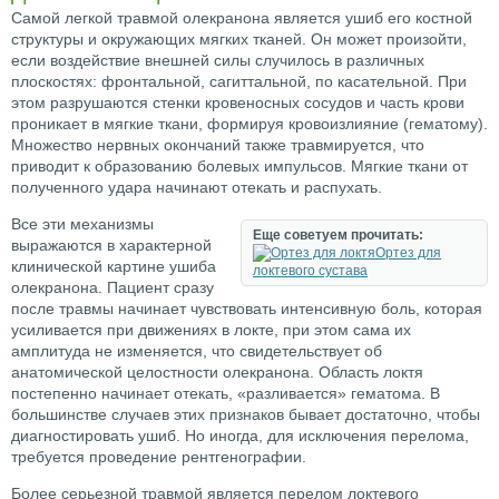
Самой легкой травмой олекранона является ушиб его костной
структуры и окружающих мягких тканей. Он может произойти,
если воздействие внешней силы случилось в различных
плоскостях: фронтальной, сагиттальной, по касательной. При
этом разрушаются стенки кровеносных сосудов и часть крови
проникает в мягкие ткани, формируя кровоизлияние (гематому).
Множество нервных окончаний также травмируется, что
приводит к образованию болевых импульсов. Мягкие ткани от
полученного удара начинают отекать и распухать.
Все эти механизмы
Еще советуем прочитать:
выражаются в характерной
Ортез для
клинической картине ушиба
локтевого сустава
олекранона. Пациент сразу
после травмы начинает чувствовать интенсивную боль, которая
усиливается при движениях в локте, при этом сама их
амплитуда не изменяется, что свидетельствует об
анатомической целостности олекранона. Область локтя
постепенно начинает отекать, «разливается» гематома. В
большинстве случаев этих признаков бывает достаточно, чтобы
диагностировать ушиб. Но иногда, для исключения перелома,
требуется проведение рентгенографии.
Более серьезной травмой является перелом локтевого