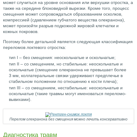
может случиться на уровне основания или верхушки отростка, а
также на середине блоковидной вырезки. Кроме того, процесс
смещения может сопровождаться образованием осколков,
компрессией (сдавлением губчатого вещества олекранона),
может произойти разрыв подкожной жировой клетчатки и
кожных покровов.
Поэтому более детальной является следующая классификация
переломов локтевого отростка:
тип I – без смещения: неоскольчатые и оскольчатые;
тип II – со смещением, но стабильные: неоскольчатые и
оскольчатые (смещение олекранона не превышает более
3 мм, коллатеральные связки удерживают предплечье в
стабильном положении по отношению к кости плеча);
тип III – со смещением, нестабильные: неоскольчатые и
оскольчатые (такие травмы могут именоваться переломо-
вывихами).
Перелом олекранона без смещения можно лечить консервативно
Диагностика травм