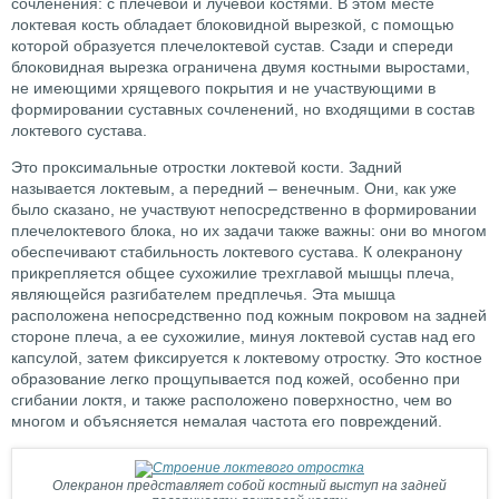
сочленения: с плечевой и лучевой костями. В этом месте
локтевая кость обладает блоковидной вырезкой, с помощью
которой образуется плечелоктевой сустав. Сзади и спереди
блоковидная вырезка ограничена двумя костными выростами,
не имеющими хрящевого покрытия и не участвующими в
формировании суставных сочленений, но входящими в состав
локтевого сустава.
Это проксимальные отростки локтевой кости. Задний
называется локтевым, а передний – венечным. Они, как уже
было сказано, не участвуют непосредственно в формировании
плечелоктевого блока, но их задачи также важны: они во многом
обеспечивают стабильность локтевого сустава. К олекранону
прикрепляется общее сухожилие трехглавой мышцы плеча,
являющейся разгибателем предплечья. Эта мышца
расположена непосредственно под кожным покровом на задней
стороне плеча, а ее сухожилие, минуя локтевой сустав над его
капсулой, затем фиксируется к локтевому отростку. Это костное
образование легко прощупывается под кожей, особенно при
сгибании локтя, и также расположено поверхностно, чем во
многом и объясняется немалая частота его повреждений.
Олекранон представляет собой костный выступ на задней