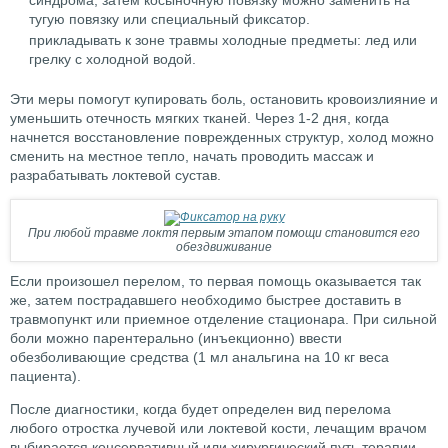
синдрома, затем косыночную повязку можно заменить на
тугую повязку или специальный фиксатор.
прикладывать к зоне травмы холодные предметы: лед или
грелку с холодной водой.
Эти меры помогут купировать боль, остановить кровоизлияние и
уменьшить отечность мягких тканей. Через 1-2 дня, когда
начнется восстановление поврежденных структур, холод можно
сменить на местное тепло, начать проводить массаж и
разрабатывать локтевой сустав.
При любой травме локтя первым этапом помощи становится его
обездвиживание
Если произошел перелом, то первая помощь оказывается так
же, затем пострадавшего необходимо быстрее доставить в
травмопункт или приемное отделение стационара. При сильной
боли можно парентерально (инъекционно) ввести
обезболивающие средства (1 мл анальгина на 10 кг веса
пациента).
После диагностики, когда будет определен вид перелома
любого отростка лучевой или локтевой кости, лечащим врачом
выбирается консервативный или хирургический путь терапии.