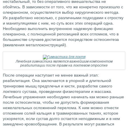
нестабильный, то без оперативного вмешательства не
обойтись. В зависимости от того, что же конкретно произошло с
олекраноном, осуществляется выбор хирургического метода.
Их разработано несколько, с различными подходами к отростку
и манипуляциями с ним, но суть всех этих операций одна.
Необходимо выполнить внутреннюю надежную фиксацию
олекранона, с полноценной репозицией всех отломков, что в
большинстве случаев достигается посредством остеосинтеза
(вживления металлоконструкций).
Лечебная гимнастика является важнейшим компонентом
реабилитации после травм на локтевом отростке
После операции наступает не менее важный этап:
реабилитация. Она заключается в упорной и длительной
тренировке мышц предплечья и кисти, разработке самого
локтевого сустава, проведении физиотерапии и массажа.
Лечебные упражнения необходимо начинать как можно раньше
после остеосинтеза, чтобы не допустить формирования
нежелательных осложнений перелома. К ним можно отнести
отложение солей кальция в травмированных тканях, которое
ускоряется, если сустав долго остается неподвижным и в нем
замедлено кровообращение. В результате могут развиться