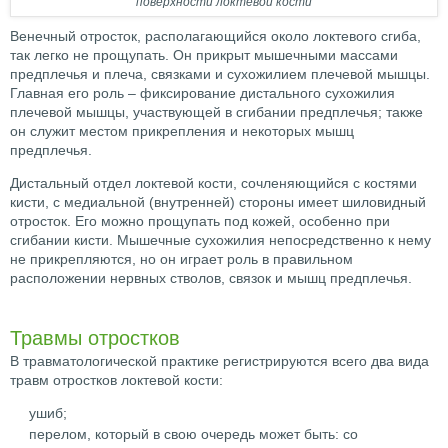
поверхности локтевой кости
Венечный отросток, располагающийся около локтевого сгиба,
так легко не прощупать. Он прикрыт мышечными массами
предплечья и плеча, связками и сухожилием плечевой мышцы.
Главная его роль – фиксирование дистального сухожилия
плечевой мышцы, участвующей в сгибании предплечья; также
он служит местом прикрепления и некоторых мышц
предплечья.
Дистальный отдел локтевой кости, сочленяющийся с костями
кисти, с медиальной (внутренней) стороны имеет шиловидный
отросток. Его можно прощупать под кожей, особенно при
сгибании кисти. Мышечные сухожилия непосредственно к нему
не прикрепляются, но он играет роль в правильном
расположении нервных стволов, связок и мышц предплечья.
Травмы отростков
В травматологической практике регистрируются всего два вида
травм отростков локтевой кости:
ушиб;
перелом, который в свою очередь может быть: со