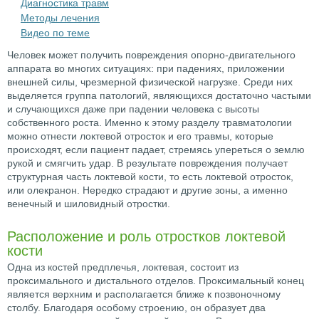
Диагностика травм
Методы лечения
Видео по теме
Человек может получить повреждения опорно-двигательного
аппарата во многих ситуациях: при падениях, приложении
внешней силы, чрезмерной физической нагрузке. Среди них
выделяется группа патологий, являющихся достаточно частыми
и случающихся даже при падении человека с высоты
собственного роста. Именно к этому разделу травматологии
можно отнести локтевой отросток и его травмы, которые
происходят, если пациент падает, стремясь упереться о землю
рукой и смягчить удар. В результате повреждения получает
структурная часть локтевой кости, то есть локтевой отросток,
или олекранон. Нередко страдают и другие зоны, а именно
венечный и шиловидный отростки.
Расположение и роль отростков локтевой
кости
Одна из костей предплечья, локтевая, состоит из
проксимального и дистального отделов. Проксимальный конец
является верхним и располагается ближе к позвоночному
столбу. Благодаря особому строению, он образует два