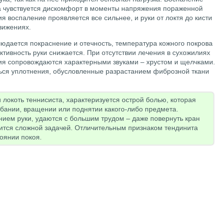
а чувствуется дискомфорт в моменты напряжения пораженной
я воспаление проявляется все сильнее, и руки от локтя до кисти
вижениях.
людается покраснение и отечность, температура кожного покрова
ктивность руки снижается. При отсутствии лечения в сухожилиях
ия сопровождаются характерными звуками – хрустом и щелчками.
ься уплотнения, обусловленные разрастанием фиброзной ткани
и локоть теннисиста, характеризуется острой болью, которая
ибании, вращении или поднятии какого-либо предмета.
нием руки, удаются с большим трудом – даже повернуть кран
вится сложной задачей. Отличительным признаком тендинита
тоянии покоя.