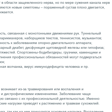
т в области защемленного нерва, но по мере сужения канала нерв
вляются новые симптомы – пораженный сустав плохо двигается,
ижается.
сть, связанная с монотонными движениями рук. Туннельный
парикмахеров, наборщиков текстов, теннисистов, музыкантов;
ность к заболеваниям опорно-двигательного аппарата;
харный диабет, дисфункция щитовидной железы или гипофиза;
тяжестей. Спортсмены-бодибилдеры, грузчики, каменщики и
лнения профессиональных обязанностей могут подвергаться
ок;
ная волчанка, вирус иммунодефицита человека и пр.
 возникает из-за травмирования или воспаления и
 и дистрофическими изменениями. Заболевание чаще
мую связано с их профессиональной деятельностью. Именно
кие нагрузки приводят к растяжению и травмам сухожилий.
ука, так как на нее приходится основная нагрузка. Воспаление