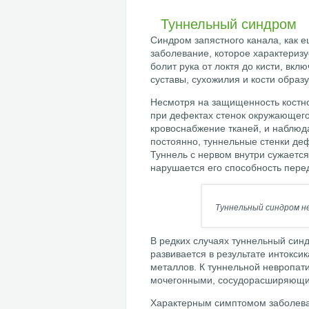
Туннельный синдром
Синдром запястного канала, как 
заболевание, которое характеризу
болит рука от локтя до кисти, вкл
суставы, сухожилия и кости образ
Несмотря на защищенность костно
при дефектах стенок окружающего
кровоснабжение тканей, и наблюд
постоянно, туннельные стенки де
Туннель с нервом внутри сужается
нарушается его способность пере
Туннельный синдром не
В редких случаях туннельный синд
развивается в результате интокс
металлов. К туннельной невропат
мочегонными, сосудорасширяющи
Характерным симптомом заболева