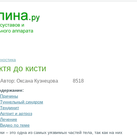
ЧЕНИЕ
МЕДИКАМЕНТЫ
АНАТОМИЯ
РАЗНОЕ
ВОПРОС-ОТВ
гностика
ктя до кисти
Автор:
Оксана Кузнецова
8518
одержание:
Причины
Туннельный синдром
Тендинит
Артрит и артроз
Лечение
Видео по теме
ки – это одна из самых уязвимых частей тела, так как на них