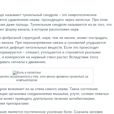
еще называют туннельный синдром – это неврологическое
ется сдавлением нерва, проходящего через запястье. При этом
ючая даже пальцы. Туннельным синдром называется из-за того, что
уют форму канала, в котором расположен нерв.
-фиброзной структурой, нерв, тем не менее, может пострадать
 канала. При перенапряжении связок и сухожилий ухудшается
ается дефицит питательных веществ. Если это происходит
формируются – отекают, утолщаются и становятся рыхлыми.
, и компрессия на нервный ствол растет. Вследствие этого
давать сигналы к движению.
редко встречается у тех, кто много времени проводит за
компьютером
ром возникает из-за отека самого нерва. Такое состояние
икации организма соединениями мышьяка, ртути, солями тяжелых
ии может приводить длительное лечение антибиотиками,
ми препаратами.
ния является постепенное усиление боли. Сначала человек