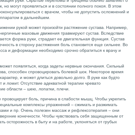
рмация руки. Скрытые переломы и трещины обычно заявляют о
, но могут проявляться и в состоянии полного покоя. В этом
роконсультироваться с врачом, чтобы не допустить осложнений и
аппаратом в дальнейшем.
вижении рукой может произойти растяжение сустава. Например,
энергичные маховые движения травмируют сустав. Вследствие
жается форма руки, страдает ее двигательная функция. Сустав
нечность в сторону растяжения боль становится еще сильнее. Во
сса и деформации необходимо срочно обратиться к врачу и
ожет появляться, когда задеты нервные окончания. Сильный
ва, способен спровоцировать болевой шок. Некоторое время
арактер, и может длиться довольно долго. В руке как будто
т и ломит. Отсутствие адекватной терапии чревато
ие области – шею, лопатки, плечи.
е провоцирует боль, причина в слабости мышц. Чтобы укрепить
пециальные комплексы упражнений – сжимать и разжимать
уками и пр. Очень полезен массаж и рефлексотерапия – они
верхние конечности. Чтобы чувствовать себя защищенным от
ть осторожность в быту и на работе, уклоняться от грубых