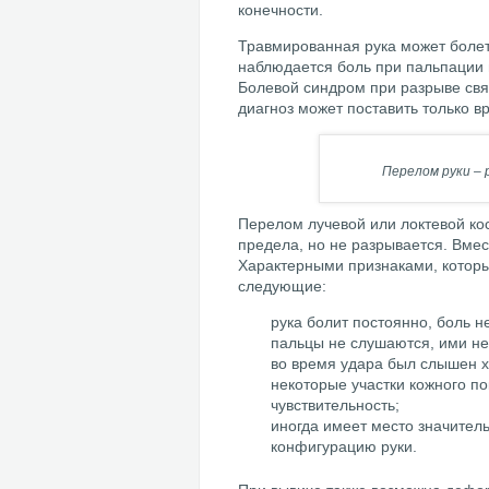
конечности.
Травмированная рука может болеть
наблюдается боль при пальпации и
Болевой синдром при разрыве связ
диагноз может поставить только в
Перелом руки –
Перелом лучевой или локтевой кос
предела, но не разрывается. Вмест
Характерными признаками, которы
следующие:
рука болит постоянно, боль н
пальцы не слушаются, ими не
во время удара был слышен хр
некоторые участки кожного п
чувствительность;
иногда имеет место значител
конфигурацию руки.