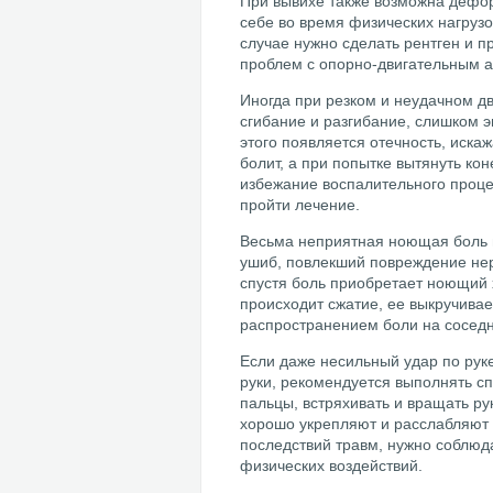
При вывихе также возможна дефо
себе во время физических нагрузок
случае нужно сделать рентген и п
проблем с опорно-двигательным 
Иногда при резком и неудачном д
сгибание и разгибание, слишком 
этого появляется отечность, иска
болит, а при попытке вытянуть ко
избежание воспалительного проце
пройти лечение.
Весьма неприятная ноющая боль м
ушиб, повлекший повреждение нер
спустя боль приобретает ноющий х
происходит сжатие, ее выкручивае
распространением боли на соседн
Если даже несильный удар по рук
руки, рекомендуется выполнять с
пальцы, встряхивать и вращать р
хорошо укрепляют и расслабляют 
последствий травм, нужно соблюда
физических воздействий.