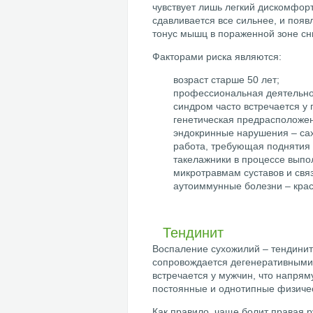
чувствует лишь легкий дискомфор
сдавливается все сильнее, и поя
тонус мышц в пораженной зоне сн
Факторами риска являются:
возраст старше 50 лет;
профессиональная деятельно
синдром часто встречается у 
генетическая предрасположен
эндокринные нарушения – са
работа, требующая поднятия 
такелажники в процессе выпо
микротравмам суставов и связ
аутоиммунные болезни – крас
Тендинит
Воспаление сухожилий – тендинит
сопровождается дегенеративными
встречается у мужчин, что напря
постоянные и однотипные физичес
Как правило, чаще болит правая р