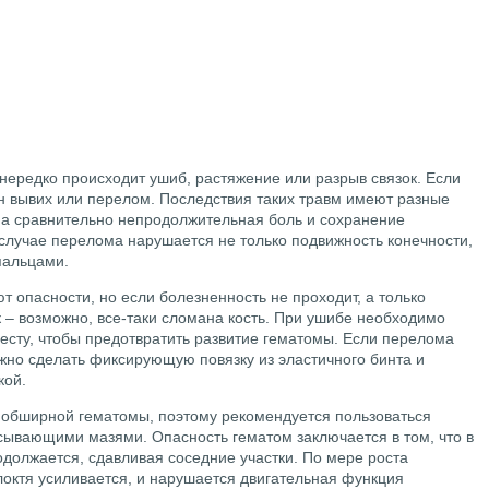
нередко происходит ушиб, растяжение или разрыв связок. Если
н вывих или перелом. Последствия таких травм имеют разные
на сравнительно непродолжительная боль и сохранение
 случае перелома нарушается не только подвижность конечности,
пальцами.
 опасности, но если болезненность не проходит, а только
к – возможно, все-таки сломана кость. При ушибе необходимо
есту, чтобы предотвратить развитие гематомы. Если перелома
нужно сделать фиксирующую повязку из эластичного бинта и
кой.
 обширной гематомы, поэтому рекомендуется пользоваться
ывающими мазями. Опасность гематом заключается в том, что в
одолжается, сдавливая соседние участки. По мере роста
 локтя усиливается, и нарушается двигательная функция