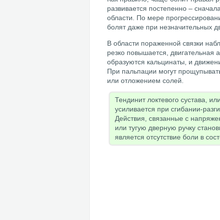
развивается постепенно – сначал
области. По мере прогрессировани
болят даже при незначительных д
В области пораженной связки наб
резко повышается, двигательная а
образуются кальцинаты, и движен
При пальпации могут прощупыват
или отложением солей.
Тендинит локтевого сустава, ил
усиливается при сгибании-разг
Действия, связанные с напряже
или тугую дверную ручку стано
является отсутствие боли в сос