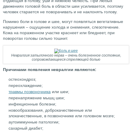
отдающая в голову, уши и нижнюю челюсть. При любых
движениях головой боль в области шеи усиливается, поэтому
человек старается не поворачивать и не наклонять голову.
Помимо боли в голове и шее, могут появляться вегетативные
нарушения – ощущение холода и онемения, слезотечение.
Кожа на пораженном участке краснеет или бледнеет, при
поворотах головы сильно тошнит.
Невралгия затылочного нерва – очень болезненное состояние,
сопровождающееся стреляющей болью
Причинами появления невралгии являются:
остеохондроз;
переохлаждение;
травмы позвоночника
или шеи;
перенапряжение мышц шеи;
инфекционные болезни;
новообразования, доброкачественные или
злокачественные, в позвоночнике или головном мозге;
аутоиммунные патологии;
сахарный диабет;