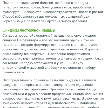
При прогрессировании болезни, особенно в периоды
гипертонического криза, боли усиливаются, приобретают
пульсирующий характер и сопровождаются тошнотой и рвотой.
Способ избавления от дискомфортных ощущений один –
нормализация показателей артериального давления.
Синдром лестничной мышцы
Синдром передней лестничной мышцы, скаленус-синдром,
синдром Наффцигера – все это названия одной и той же
патологии, которая формируется на фоне костных аномалий
или остеохондроза верхних отделов позвоночника. В группе
риска находятся спортсмены, особенно подросткового
возраста, и люди, занятые тяжелым физическим трудом. Такое
состояние нередко встречается и у женщин в силу
относительной мышечной слабости и склонности к набору
лишнего веса.
Непосредственной причиной развития синдрома является
раздражение нервных волокон вследствие их сдавления
лестничными мышцами шеи. При этом болит шейный отдел
позвоночника и рука в области предплечья. Иногда боль может
распространяться на всю руку, захватывая кисть. В этом случае
конечность немеет и теряет чувствительность, и пациенты
жалуются на неспособность поднять руки вверх или вообще