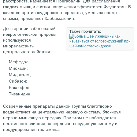
расстройств, назначается Прегабалин. Для расслабления
гладких мышц и снятия напряжения эффективен Флупиртин. В
качестве противосудорожного средства, уменьшающего
спазмы, применяют Карбамазепин.
Для терапии заболеваний
Также прочитать:
неврологической природы
Как
используются
избавиться от головокружений при
миорелаксанты
шейном остеохондрозе
центрального действия:
Мефедол;
Миокаин;
Мидокалм;
Сибазон;
Баклофен;
Тизанидин.
Современные препараты данной группы благотворно
воздействуют на центральную нервную систему, блокируя
нервно-мышечную передачу. При этом не наблюдается
негативного влияния на сердечно-сосудистую систему и
продуцирования гистамина.