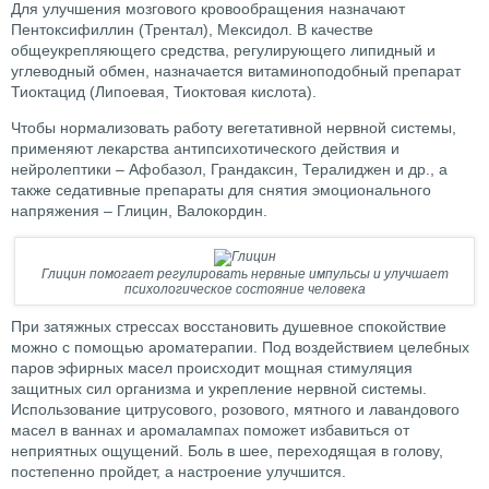
Для улучшения мозгового кровообращения назначают
Пентоксифиллин (Трентал), Мексидол. В качестве
общеукрепляющего средства, регулирующего липидный и
углеводный обмен, назначается витаминоподобный препарат
Тиоктацид (Липоевая, Тиоктовая кислота).
Чтобы нормализовать работу вегетативной нервной системы,
применяют лекарства антипсихотического действия и
нейролептики – Афобазол, Грандаксин, Тералиджен и др., а
также седативные препараты для снятия эмоционального
напряжения – Глицин, Валокордин.
Глицин помогает регулировать нервные импульсы и улучшает
психологическое состояние человека
При затяжных стрессах восстановить душевное спокойствие
можно с помощью ароматерапии. Под воздействием целебных
паров эфирных масел происходит мощная стимуляция
защитных сил организма и укрепление нервной системы.
Использование цитрусового, розового, мятного и лавандового
масел в ваннах и аромалампах поможет избавиться от
неприятных ощущений. Боль в шее, переходящая в голову,
постепенно пройдет, а настроение улучшится.