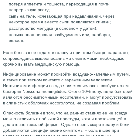
потеря аппетита и тошнота, переходящая в почти
непрерывную рвоту;
сыпь на теле, исчезающая при надавливании, через
некоторое время вместо сыпи появляются синяки;
расстройство желудка (в основном у детей);
повышенная нервная возбудимость или, наоборот,
вялость.
Если боль в шее отдает в голову и при этом быстро нарастает,
сопровождаясь вышеописанными симптомами, необходимо
срочно вызвать медицинскую помощь.
Инфицирование может произойти воздушно-капельным путем,
а также при тесном контакте с зараженным человеком.
Источником инфекции всегда является человек, возбудителем –
бактерия Neisseria meningitides. Около 10% популяции бактерий
являются бессимптомными носителями, и могут присутствовать
в слизистых оболочках носоголотки, не создавая проблем.
Опасность болезни в том, что на ранних стадиях ее не всегда
можно отличить от обычной простуды, хотя и протекающей в
достаточно тяжелой форме. Однако очень скоро к жару и боли
добавляются специфические симптомы – боль в шее при