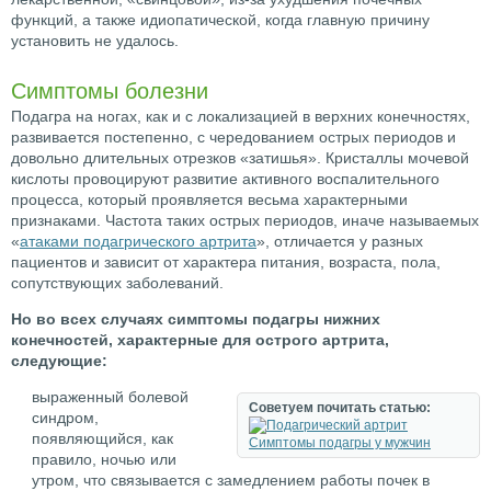
функций, а также идиопатической, когда главную причину
установить не удалось.
Симптомы болезни
Подагра на ногах, как и с локализацией в верхних конечностях,
развивается постепенно, с чередованием острых периодов и
довольно длительных отрезков «затишья». Кристаллы мочевой
кислоты провоцируют развитие активного воспалительного
процесса, который проявляется весьма характерными
признаками. Частота таких острых периодов, иначе называемых
«
атаками подагрического артрита
», отличается у разных
пациентов и зависит от характера питания, возраста, пола,
сопутствующих заболеваний.
Но во всех случаях симптомы подагры нижних
конечностей, характерные для острого артрита,
следующие:
выраженный болевой
Советуем почитать статью:
синдром,
появляющийся, как
Симптомы подагры у мужчин
правило, ночью или
утром, что связывается с замедлением работы почек в