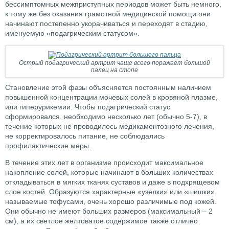
бессимптомных межприступных периодов может быть немного,
к тому же без оказания грамотной медицинской помощи они
начинают постепенно укорачиваться и переходят в стадию,
именуемую «подагрическим статусом».
Острый подагрический артрит чаще всего поражает большой
палец на стопе
Становление этой фазы объясняется постоянным наличием
повышенной концентрации мочевых солей в кровяной плазме,
или гиперурикемии. Чтобы подагрический статус
сформировался, необходимо несколько лет (обычно 5-7), в
течение которых не проводилось медикаментозного лечения,
не корректировалось питание, не соблюдались
профилактические меры.
В течение этих лет в организме происходит максимальное
накопление солей, которые начинают в больших количествах
откладываться в мягких тканях суставов и даже в подхрящевом
слое костей. Образуются характерные «узелки» или «шишки»,
называемые тофусами, очень хорошо различимые под кожей.
Они обычно не имеют больших размеров (максимальный – 2
см), а их светлое желтоватое содержимое также отлично