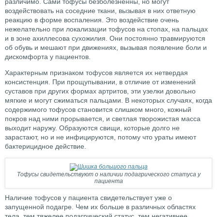
различимо. Сами тофусы безболезненны, но могут
воздействовать на соседние ткани, вызывая в них ответную
реакцию в форме воспаления. Это воздействие очень
нежелательно при локализации тофусов на стопах, на пальцах
и в зоне ахиллесова сухожилия. Они постоянно травмируются
об обувь и мешают при движениях, вызывая появление боли и
дискомфорта у пациентов.
Характерным признаком тофусов является их нетвердая
консистенция. При прощупывании, в отличие от изменений
суставов при других формах артритов, эти узелки довольно
мягкие и могут сжиматься пальцами. В некоторых случаях, когда
содержимого тофусов становится слишком много, кожный
покров над ними прорывается, и светлая творожистая масса
выходит наружу. Образуются свищи, которые долго не
зарастают, но и не инфицируются, потому что ураты имеют
бактерицидное действие.
Тофусы свидетельствуют о наличии подагрического статуса у
пациента
Наличие тофусов у пациента свидетельствует уже о
запущенной подагре. Чем их больше в различных областях
тела, тем тяжелее подагрический статус, тем негативнее