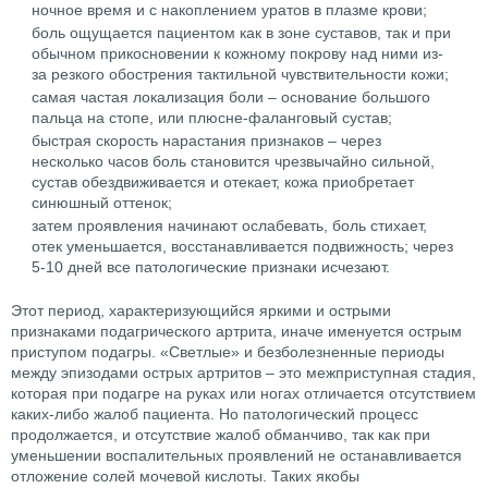
ночное время и с накоплением уратов в плазме крови;
боль ощущается пациентом как в зоне суставов, так и при
обычном прикосновении к кожному покрову над ними из-
за резкого обострения тактильной чувствительности кожи;
самая частая локализация боли – основание большого
пальца на стопе, или плюсне-фаланговый сустав;
быстрая скорость нарастания признаков – через
несколько часов боль становится чрезвычайно сильной,
сустав обездвиживается и отекает, кожа приобретает
синюшный оттенок;
затем проявления начинают ослабевать, боль стихает,
отек уменьшается, восстанавливается подвижность; через
5-10 дней все патологические признаки исчезают.
Этот период, характеризующийся яркими и острыми
признаками подагрического артрита, иначе именуется острым
приступом подагры. «Светлые» и безболезненные периоды
между эпизодами острых артритов – это межприступная стадия,
которая при подагре на руках или ногах отличается отсутствием
каких-либо жалоб пациента. Но патологический процесс
продолжается, и отсутствие жалоб обманчиво, так как при
уменьшении воспалительных проявлений не останавливается
отложение солей мочевой кислоты. Таких якобы