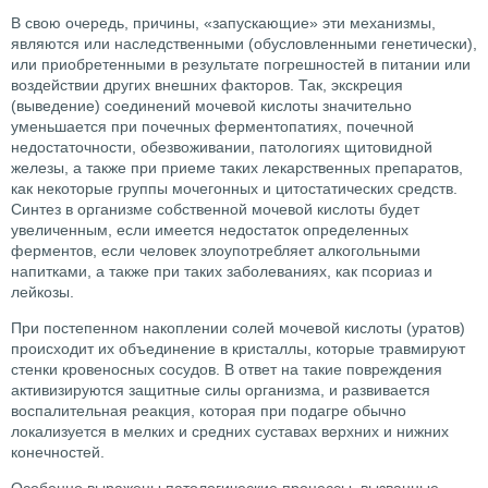
В свою очередь, причины, «запускающие» эти механизмы,
являются или наследственными (обусловленными генетически),
или приобретенными в результате погрешностей в питании или
воздействии других внешних факторов. Так, экскреция
(выведение) соединений мочевой кислоты значительно
уменьшается при почечных ферментопатиях, почечной
недостаточности, обезвоживании, патологиях щитовидной
железы, а также при приеме таких лекарственных препаратов,
как некоторые группы мочегонных и цитостатических средств.
Синтез в организме собственной мочевой кислоты будет
увеличенным, если имеется недостаток определенных
ферментов, если человек злоупотребляет алкогольными
напитками, а также при таких заболеваниях, как псориаз и
лейкозы.
При постепенном накоплении солей мочевой кислоты (уратов)
происходит их объединение в кристаллы, которые травмируют
стенки кровеносных сосудов. В ответ на такие повреждения
активизируются защитные силы организма, и развивается
воспалительная реакция, которая при подагре обычно
локализуется в мелких и средних суставах верхних и нижних
конечностей.