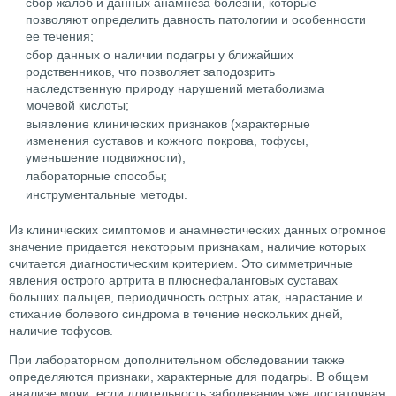
сбор жалоб и данных анамнеза болезни, которые
позволяют определить давность патологии и особенности
ее течения;
сбор данных о наличии подагры у ближайших
родственников, что позволяет заподозрить
наследственную природу нарушений метаболизма
мочевой кислоты;
выявление клинических признаков (характерные
изменения суставов и кожного покрова, тофусы,
уменьшение подвижности);
лабораторные способы;
инструментальные методы.
Из клинических симптомов и анамнестических данных огромное
значение придается некоторым признакам, наличие которых
считается диагностическим критерием. Это симметричные
явления острого артрита в плюснефаланговых суставах
больших пальцев, периодичность острых атак, нарастание и
стихание болевого синдрома в течение нескольких дней,
наличие тофусов.
При лабораторном дополнительном обследовании также
определяются признаки, характерные для подагры. В общем
анализе мочи, если длительность заболевания уже достаточная