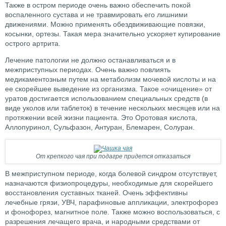
Также в остром периоде очень важно обеспечить покой
воспаленного сустава и не травмировать его лишними
движениями. Можно применять обездвиживающие повязки,
косынки, ортезы. Такая мера значительно ускоряет купирование
острого артрита.
Лечение патологии не должно останавливаться и в
межприступных периодах. Очень важно повлиять
медикаментозным путем на метаболизм мочевой кислоты и на
ее скорейшее выведение из организма. Такое «очищение» от
уратов достигается использованием специальных средств (в
виде уколов или таблеток) в течение нескольких месяцев или на
протяжении всей жизни пациента. Это Оротовая кислота,
Аллопуринол, Сульфазон, Антуран, Блемарен, Солуран.
От крепкого чая при подагре придется отказаться
В межприступном периоде, когда болевой синдром отсутствует,
назначаются физиопроцедуры, необходимые для скорейшего
восстановления суставных тканей. Очень эффективны
лечебные грязи, УВЧ, парафиновые аппликации, электрофорез
и фонофорез, магнитное поле. Также можно воспользоваться, с
разрешения лечащего врача, и народными средствами от