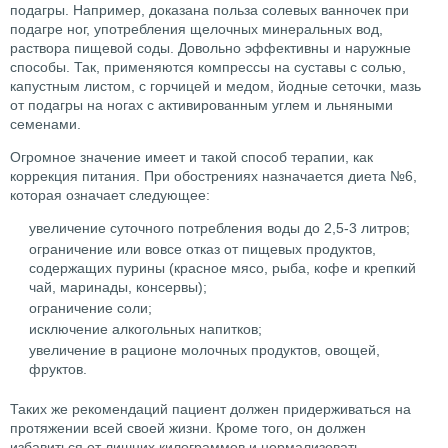
подагры. Например, доказана польза солевых ванночек при
подагре ног, употребления щелочных минеральных вод,
раствора пищевой соды. Довольно эффективны и наружные
способы. Так, применяются компрессы на суставы с солью,
капустным листом, с горчицей и медом, йодные сеточки, мазь
от подагры на ногах с активированным углем и льняными
семенами.
Огромное значение имеет и такой способ терапии, как
коррекция питания. При обострениях назначается диета №6,
которая означает следующее:
увеличение суточного потребления воды до 2,5-3 литров;
ограничение или вовсе отказ от пищевых продуктов,
содержащих пурины (красное мясо, рыба, кофе и крепкий
чай, маринады, консервы);
ограничение соли;
исключение алкогольных напитков;
увеличение в рационе молочных продуктов, овощей,
фруктов.
Таких же рекомендаций пациент должен придерживаться на
протяжении всей своей жизни. Кроме того, он должен
избавиться от лишних килограммов и нормализовать