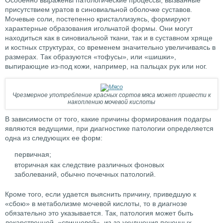
Особенно выражены патологические процессы, вызванные
присутствием уратов в синовиальной оболочке суставов.
Мочевые соли, постепенно кристаллизуясь, формируют
характерные образования игольчатой формы. Они могут
находиться как в синовиальной ткани, так и в суставном хряще
и костных структурах, со временем значительно увеличиваясь в
размерах. Так образуются «тофусы», или «шишки»,
выпирающие из-под кожи, например, на пальцах рук или ног.
Чрезмерное употребление красных сортов мяса может привести к
накоплению мочевой кислоты
В зависимости от того, какие причины формирования подагры
являются ведущими, при диагностике патологии определяется
одна из следующих ее форм:
первичная;
вторичная как следствие различных фоновых
заболеваний, обычно почечных патологий.
Кроме того, если удается выяснить причину, приведшую к
«сбою» в метаболизме мочевой кислоты, то в диагнозе
обязательно это указывается. Так, патология может быть
лекарственной, «свинцовой», из-за ухудшения почечных