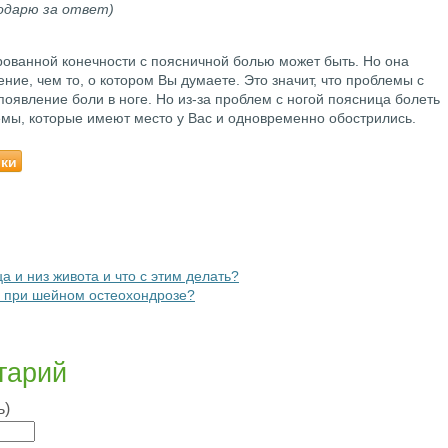
одарю за ответ)
рованной конечности с поясничной болью может быть. Но она
ние, чем то, о котором Вы думаете. Это значит, что проблемы с
оявление боли в ноге. Но из-за проблем с ногой поясница болеть
емы, которые имеют место у Вас и одновременно обострились.
ики
 и низ живота и что с этим делать?
и при шейном остеохондрозе?
тарий
ь)