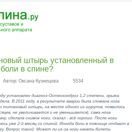
ЧЕНИЕ
МЕДИКАМЕНТЫ
АНАТОМИЯ
РАЗНОЕ
ВОПРОС-ОТВ
ановый штырь установленный в
 боли в спине?
Автор:
Оксана Кузнецова
5534
оду установлен диагноз-Остеохондроз 1,2 степени, грыжа
ела. В 2011 году, в результате аварии была сломана нога
ен титановый штырь, на месте одного из шурупов, появилось
сяцев, не увеличивается и не уменьшается), сама нога
ачу, сделала снимок ноги, сказал - всё хорошо. После ноги
юсь уже 2-й месяц со спиной. Иногда боли в пояснице отдают в
гу. Вопрос такой: Может ли из-за ноги начать болеть