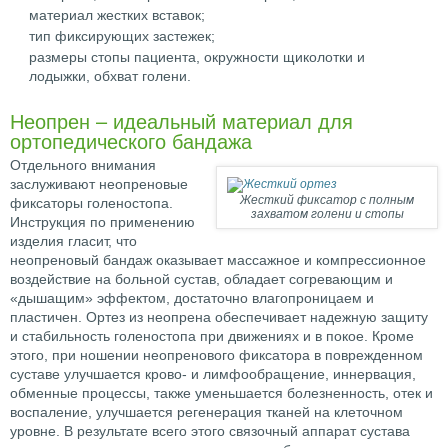
материал жестких вставок;
тип фиксирующих застежек;
размеры стопы пациента, окружности щиколотки и
лодыжки, обхват голени.
Неопрен – идеальный материал для
ортопедического бандажа
Отдельного внимания
заслуживают неопреновые
Жесткий фиксатор с полным
фиксаторы голеностопа.
захватом голени и стопы
Инструкция по применению
изделия гласит, что
неопреновый бандаж оказывает массажное и компрессионное
воздействие на больной сустав, обладает согревающим и
«дышащим» эффектом, достаточно влагопроницаем и
пластичен. Ортез из неопрена обеспечивает надежную защиту
и стабильность голеностопа при движениях и в покое. Кроме
этого, при ношении неопренового фиксатора в поврежденном
суставе улучшается крово- и лимфообращение, иннервация,
обменные процессы, также уменьшается болезненность, отек и
воспаление, улучшается регенерация тканей на клеточном
уровне. В результате всего этого связочный аппарат сустава