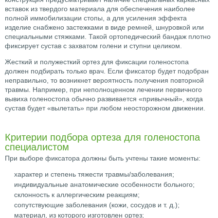
вставок из твердого материала для обеспечения наиболее
полной иммобилизации стопы, а для усиления эффекта
изделие снабжено застежками в виде ремней, шнуровкой или
специальными стяжками. Такой ортопедический бандаж плотно
фиксирует сустав с захватом голени и ступни целиком.
Жесткий и полужесткий ортез для фиксации голеностопа
должен подбирать только врач. Если фиксатор будет подобран
неправильно, то возникнет вероятность получения повторной
травмы. Например, при неполноценном лечении первичного
вывиха голеностопа обычно развивается «привычный», когда
сустав будет «вылетать» при любом неосторожном движении.
Критерии подбора ортеза для голеностопа
специалистом
При выборе фиксатора должны быть учтены такие моменты:
характер и степень тяжести травмы/заболевания;
индивидуальные анатомические особенности больного;
склонность к аллергическим реакциям;
сопутствующие заболевания (кожи, сосудов и т. д.);
материал, из которого изготовлен ортез;