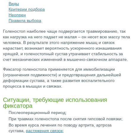
Виды
Критерии подбора
Неопрен
Правила выбора
Голеностоп наиболее чаще подвергается травмированию, так
как нагрузка на него падает не малая – он несет всю массу тела
человека. В результате этого напряжение мышц и связок
нарастает, возникает вероятность ускоренного изнашивания
хрящей, и голеностопный сустав утрачивает стабильность за
счет механических изменений в мышечно-связочном аппарате.
Фиксатор голеностопа применяется для иммобилизации
(ограничения подвижности) и предотвращения дальнейшей
деформации сустава, а также развития воспалительного
процесса в мышцах и связках.
Ситуации, требующие использования
фиксатора
Послеоперационный период;
При травмах голеностопа после снятия гипсовой повязки;
Во время курса лечения по поводу артрита, артроза
сустава,
растяжения связок
;