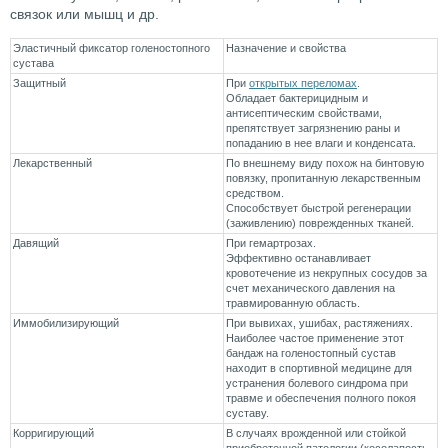
связок или мышц и др.
Эластичный фиксатор голеностопного
Назначение и свойства
сустава
Защитный
При
открытых переломах
.
Обладает бактерицидным и
антисептическим свойствами,
препятствует загрязнению раны и
попаданию в нее влаги и конденсата.
Лекарственный
По внешнему виду похож на бинтовую
повязку, пропитанную лекарственным
средством.
Способствует быстрой регенерации
(заживлению) поврежденных тканей.
Давящий
При гемартрозах.
Эффективно останавливает
кровотечение из некрупных сосудов за
счет механического давления на
травмированную область.
Иммобилизирующий
При вывихах, ушибах, растяжениях.
Наиболее частое применение этот
бандаж на голеностопный сустав
находит в спортивной медицине для
устранения болевого синдрома при
травме и обеспечения полного покоя
суставу.
Корригирующий
В случаях врожденной или стойкой
приобретенной патологии (косолапость,