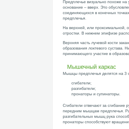
Предплечье визуально похоже на у
основание – вверх. Это обусловл
соединяющихся в конечных точках
предплечья.
На верхней, или проксимальной, о
отростки. В нижнем эпифизе расп
Верхняя часть лучевой кости зака
образования локтевого сустава. Ни
принимающего участие в образован
Мышечный каркас
Мышцы предплечья делятся на 3 о
сгибатели;
разгибатели;
пронаторы и супинаторы.
Сгибатели отвечают за сгибание ру
передним мышцам предплечья. Ра
разгибательных мышц рука способ
пронаторы способствуют вращению