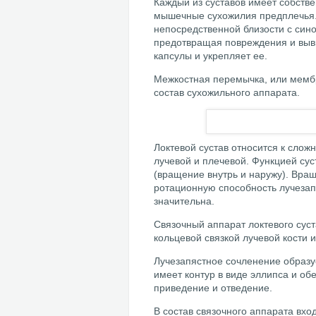
Каждый из суставов имеет собств
мышечные сухожилия предплечья.
непосредственной близости с син
предотвращая повреждения и выви
капсулы и укрепляет ее.
Межкостная перемычка, или мембр
состав сухожильного аппарата.
Локтевой сустав относится к слож
лучевой и плечевой. Функцией сус
(вращение внутрь и наружу). Вра
ротационную способность лучезап
значительна.
Связочный аппарат локтевого сус
кольцевой связкой лучевой кости и
Лучезапястное сочленение образует
имеет контур в виде эллипса и об
приведение и отведение.
В состав связочного аппарата вхо