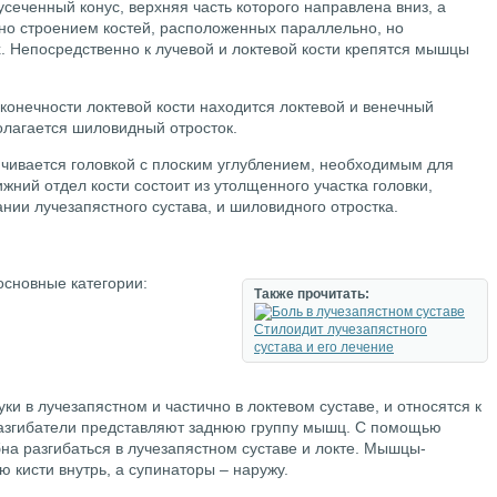
сеченный конус, верхняя часть которого направлена вниз, а
ено строением костей, расположенных параллельно, но
. Непосредственно к лучевой и локтевой кости крепятся мышцы
конечности локтевой кости находится локтевой и венечный
олагается шиловидный отросток.
нчивается головкой с плоским углублением, необходимым для
жний отдел кости состоит из утолщенного участка головки,
ии лучезапястного сустава, и шиловидного отростка.
сновные категории:
Также прочитать:
Стилоидит лучезапястного
сустава и его лечение
ки в лучезапястном и частично в локтевом суставе, и относятся к
згибатели представляют заднюю группу мышц. С помощью
на разгибаться в лучезапястном суставе и локте. Мышцы-
 кисти внутрь, а супинаторы – наружу.