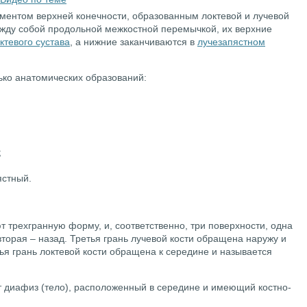
ментом верхней конечности, образованным локтевой и лучевой
ежду собой продольной межкостной перемычкой, их верхние
ктевого сустава
, а нижние заканчиваются в
лучезапястном
ько анатомических образований:
;
ястный.
 трехгранную форму, и, соответственно, три поверхности, одна
вторая – назад. Третья грань лучевой кости обращена наружу и
ья грань локтевой кости обращена к середине и называется
ют диафиз (тело), расположенный в середине и имеющий костно-