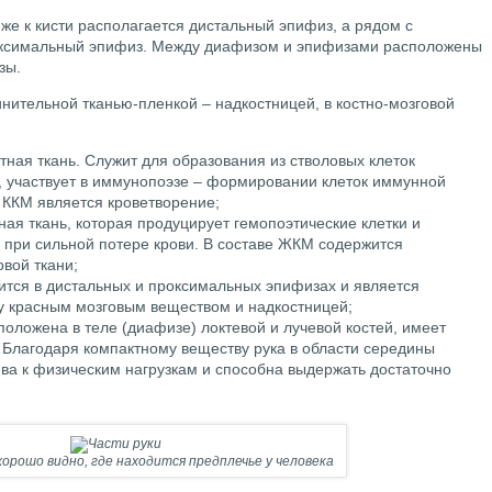
же к кисти располагается дистальный эпифиз, а рядом с
оксимальный эпифиз. Между диафизом и эпифизами расположены
зы.
нительной тканью-пленкой – надкостницей, в костно-мозговой
стная ткань. Служит для образования из стволовых клеток
, участвует в иммунопоэзе – формировании клеток иммунной
ККМ является кроветворение;
ная ткань, которая продуцирует гемопоэтические клетки и
 при сильной потере крови. В составе ЖКМ содержится
вой ткани;
дится в дистальных и проксимальных эпифизах и является
 красным мозговым веществом и надкостницей;
положена в теле (диафизе) локтевой и лучевой костей, имеет
. Благодаря компактному веществу рука в области середины
ва к физическим нагрузкам и способна выдержать достаточно
орошо видно, где находится предплечье у человека