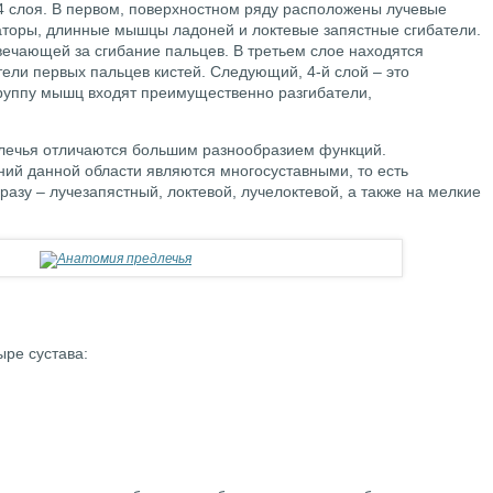
 слоя. В первом, поверхностном ряду расположены лучевые
наторы, длинные мышцы ладоней и локтевые запястные сгибатели.
вечающей за сгибание пальцев. В третьем слое находятся
ели первых пальцев кистей. Следующий, 4-й слой – это
руппу мышц входят преимущественно разгибатели,
плечья отличаются большим разнообразием функций.
ий данной области являются многосуставными, то есть
разу – лучезапястный, локтевой, лучелоктевой, а также на мелкие
ыре сустава: