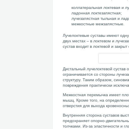
коллатеральная локтевая и л
ладонная локтезапястная;
лучезапястная тыльная и лад
межкостные межзапястные.
Лучелоктевые суставы имеют одну
двух местах – в локтевом и лучез
сустав входит в локтевой и закрыт
Дистальный лучелоктевой сустав о
ограничивается со стороны лучез
структуру. Таким образом, синови
повреждения практически исключа
Межкостная перемычка имеет плот
мышц. Кроме того, на определенн
отверстия для выхода кровеносны
Внутренняя сторона суставов выс
предохраняет опорно-двигательн
толчками. Из-за эластичности и г