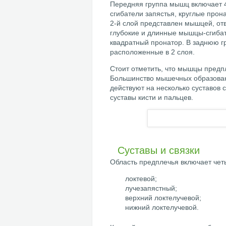
Передняя группа мышц включает 4
сгибатели запястья, круглые про
2-й слой представлен мышцей, от
глубокие и длинные мышцы-сгибат
квадратный пронатор. В заднюю г
расположенные в 2 слоя.
Стоит отметить, что мышцы пред
Большинство мышечных образован
действуют на несколько суставов с
суставы кисти и пальцев.
Суставы и связки
Область предплечья включает чет
локтевой;
лучезапястный;
верхний локтелучевой;
нижний локтелучевой.