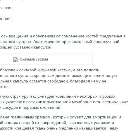
учевая;
онная;
 ось вращения и обеспечивают сочленение костей предплечья в
апястном суставе. Анатомически проксимальный локтелучевой
 общей суставной капсулой.
бразован локтевой и лучевой костью, а его полость
апястного сустава хрящевым диском, имеющим волокнистую
альная капсула остается свободной, благодаря чему ее
ются.
ную структуру и служит для крепления некоторых глубоких
ых участках в соединительнотканной мембране есть специальные
х сосудов и нервных окончаний.
тлана гиалиновым хрящом, который служит для амортизации и
ый аппарат людей от повреждений, вызываемых ударами и
ладкости хрящевая ткань очень медленно изнашивается, чему