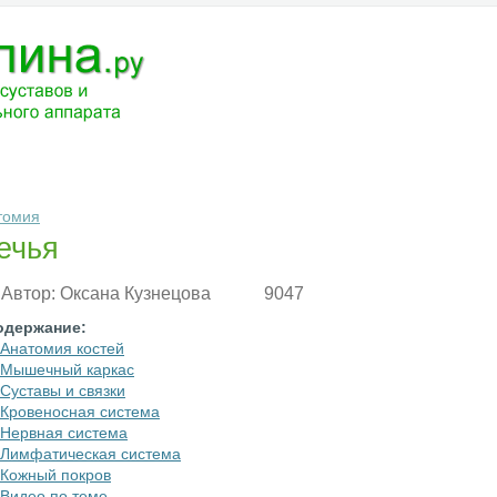
ЧЕНИЕ
МЕДИКАМЕНТЫ
АНАТОМИЯ
РАЗНОЕ
ВОПРОС-ОТВ
томия
ечья
Автор:
Оксана Кузнецова
9047
одержание:
Анатомия костей
Мышечный каркас
Суставы и связки
Кровеносная система
Нервная система
Лимфатическая система
Кожный покров
Видео по теме