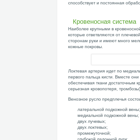
способствует и постоянная обраб
Кровеносная система
Наиболее крупными в кровеносной
которые ответвляются от плечевой
сторонам руки и имеют много мел
кожные покровы.
Локтевая артерия идет по медиал
первого пальца кисти. Вместе они
обеспечивая ткани достаточным к
серьезная кровопотеря, тромбозы)
Венозное русло предплечья состои
латеральной подкожной вены
медиальной подкожной вены;
двух лучевых;
двух локтевых;
промежуточной;
глубокой ладонной дуги;