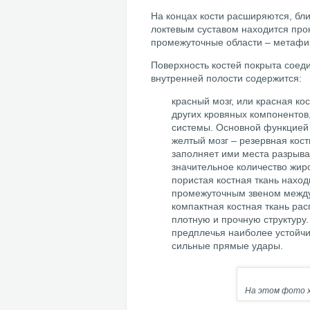
На концах кости расширяются, бли
локтевым суставом находится пр
промежуточные области – метафи
Поверхность костей покрыта соеди
внутренней полости содержится:
красный мозг, или красная ко
других кровяных компонентов
системы. Основной функцией 
желтый мозг – резервная кост
заполняет ими места разрыва
значительное количество жиро
пористая костная ткань нахо
промежуточным звеном между
компактная костная ткань рас
плотную и прочную структуру
предплечья наиболее устойчи
сильные прямые удары.
На этом фото х