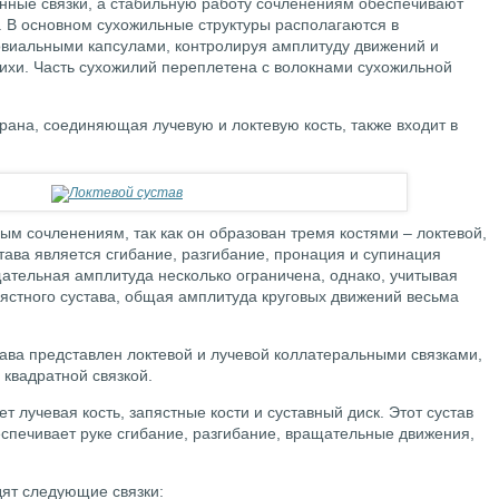
енные связки, а стабильную работу сочленениям обеспечивают
 В основном сухожильные структуры располагаются в
овиальными капсулами, контролируя амплитуду движений и
хи. Часть сухожилий переплетена с волокнами сухожильной
ана, соединяющая лучевую и локтевую кость, также входит в
ным сочленениям, так как он образован тремя костями – локтевой,
тава является сгибание, разгибание, пронация и супинация
щательная амплитуда несколько ограничена, однако, учитывая
ястного сустава, общая амплитуда круговых движений весьма
тава представлен локтевой и лучевой коллатеральными связками,
 квадратной связкой.
 лучевая кость, запястные кости и суставный диск. Этот сустав
еспечивает руке сгибание, разгибание, вращательные движения,
дят следующие связки: