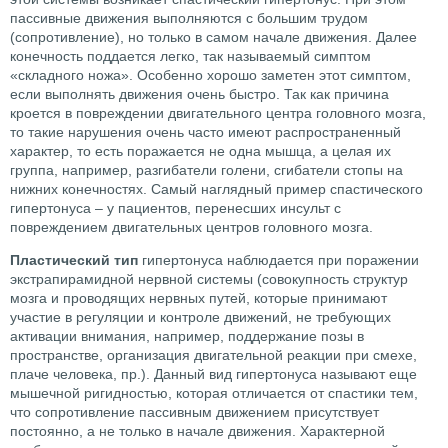
пассивные движения выполняются с большим трудом
(сопротивление), но только в самом начале движения. Далее
конечность поддается легко, так называемый симптом
«складного ножа». Особенно хорошо заметен этот симптом,
если выполнять движения очень быстро. Так как причина
кроется в повреждении двигательного центра головного мозга,
то такие нарушения очень часто имеют распространенный
характер, то есть поражается не одна мышца, а целая их
группа, например, разгибатели голени, сгибатели стопы на
нижних конечностях. Самый наглядный пример спастического
гипертонуса – у пациентов, перенесших инсульт с
повреждением двигательных центров головного мозга.
Пластический тип
гипертонуса наблюдается при поражении
экстрапирамидной нервной системы (совокупность структур
мозга и проводящих нервных путей, которые принимают
участие в регуляции и контроле движений, не требующих
активации внимания, например, поддержание позы в
пространстве, организация двигательной реакции при смехе,
плаче человека, пр.). Данный вид гипертонуса называют еще
мышечной ригидностью, которая отличается от спастики тем,
что сопротивление пассивным движением присутствует
постоянно, а не только в начале движения. Характерной