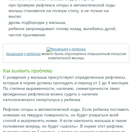
при проверке рефлекса опоры и автоматической ходы
малыш становится на полную стопу, а не только на
мыски;
дрожь подбородка у малыша;
ребенок запрокидывает голову назад, выгибаясь дугой;
частое срыгивание.
Кривошея у ребенка
может быть обусловлена повышенным тонусом
кивательной мышцы
Как выявить проблему
С рождения у малыша присутствуют определенные рефлексы,
которые в норме должны пропадать в период от 1 до 4 месяцев.
По степени выраженности, наличию, симметричности таких
врожденных рефлексов можно судить о наличии
патологического гипертонуса у ребенка.
Рефлекс опоры и автоматической ходы. Если ребенка поставить
ножками на твердую поверхность, он будет упираться всей
стопой и выпрямлять ножки. А если наклонить малыша в таком
положении вперед, он будет «шагать». В норме этот рефлекс
выражен ярко до 1 месяца, а далее он угасает и пропадает до