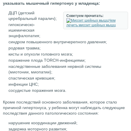
указывать мышечный гипертонус у младенца:
ДЦП (детский
Советуем прочитать:
церебральный паралич);
Чем
гипоксическо-
лечить миозит шейных мышц
ишемическая
энцефалопатия;
синдром повышенного внутричерепного давления;
родовая травма;
кисты и опухоли головного мозга;
поражение плода TORCH-инфекциями;
наследственные заболевания нервной системы
(миотонии, миопатии);
спастическая кривошея;
инфекции ЦНС;
сосудистые поражения мозга.
Кроме последствий основного заболевания, которое стало
причиной гипертонуса, у ребенка могут наблюдать следующие
последствия данного патологического состояния:
нарушение координации движений;
задержка моторного развития;