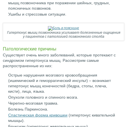
мышц позвоночника при поражении шейных, грудных,
поясничных позвонков.
Ушибы и стрессовые ситуации.
Гипертонус мышц позвоночника усиливает болезненные ощущения
у пациентов с патологией позвоночного столба
Патологические причины
Существует очень много заболеваний, которые протекают с
синдромом гипертонуса мышц. Рассмотрим самые
распространенные из них:
Острые нарушения мозгового кровообращения
(ишемический и геморрагический инсульт) – возникает
гипертонус мышц конечностей (бедра, стопы, плеча,
кисти), лица, языка.
Опухоли головного и спинного мозга.
Черепно-мозговая травма.
Болезнь Паркинсона.
Спастическая форма кривошеи
(гипертонус кивательной
мышцы).
Бруксизм (гипертонус жевательных мышц).