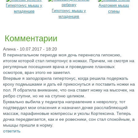
Гипертонус мышц у
Анатомия мышц
Гипотонус мышц у
младенцев
спины
младенцев
Комментарии
Алина
- 10.07.2017 - 18:20
В перинатальном периоде моя дочь перенесла гипоксию,
итогом которой стал гипертонус в ножках. Причем, не смотря на
регулярные посещения врача и проведение плановых
осмотров, врач этого не заметил.
Впервые я заподозрила гипертонус, когда решила подержать
кроху подмышками и дать ей прикоснуться и поставить ножки на
пол. Я обратила внимание, что она ставит ножку на мысочек, на
ребро ступни, но не на ступню целиком.
Буквально выбила у педиатра направление к неврологу, тот
подтвердил мои опасения и назначил дочке расслабляющий
массаж, парафиновые компрессы и уколы Кортексина. Теперь
дочка передвигается, как и ее ровесники, сон стал спокойным, а
мышцы пришли в норму.
ответить