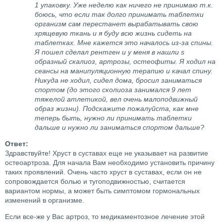
1 упаковку. Уже неделю как ничего не принимаю т.к.
боюсь, что если так долго принимать таблетки
организм сам перестанет вырабатывать свою
хрящевую ткань и я буду всю жизнь сидеть на
таблетках. Мне кажется это началось из-за спины.
Я пошел сделал рентген и у меня в нашли s
образный скалиоз, артрозы, остеофиты. Я ходил на
сеансы на манипуляционную терапию и качал спину.
Никуда не ходил, сидел дома, бросил заниматься
спортом (до этого сколиоза занимался 9 лет
тяжелой атлетикой, вел очень малоподвижный
образ жизни). Подскажите пожалуйста, как мне
теперь быть, нужно ли принимать таблетки
дальше и нужно ли заниматься спортом дальше?
Здравствуйте! Хруст в суставах еще не указывает на развитие
остеоартроза. Для начала Вам необходимо установить причину
таких проявлений. Очень часто хруст в суставах, если он не
сопровождается болью и тугоподвижностью, считается
вариантом нормы, а может быть симптомом гормональных
изменений в организме.
Если все-же у Вас артроз, то медикаментозное лечение этой