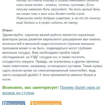
сейчас до обеда похожу и сильно начинают болеть
ноги ниже колен - голени, стопы, суставы. Если
посижу немного боль проходит. Но если целый день
на ногах так и всю ночь болят когда сплю.
Помогите люди добрые советом, а не то до пенсии
ещё далеко а я скоро ходить не смогу.
Здравствуйте, характер вашей работы является серьезным
фактором риска развития варикозного расширения вен нижних
конечностей и венозной недостаточности (причем внешних
признаков может и не быть, повреждаться могут глубокие
венозные сосуды). Вам необходимо пройти такой
обследование, ка УЗДГ сосудов ног, а также посетить
сосудистого хирурга. Правда, не исключены и другие причины
таких симптомов, например, остеоартроз суставов. Также нужно
сдать анализ крови на гликозилированный гемоглобин, ведь
часто сахарный диабет 2 типа проявляется именно болью в
ногах.
Возможно, вас заинтересует:
Почему болят ноги от
колена до ступни
Вконтакте
Одноклассники