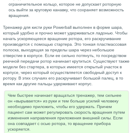
ограничительное кольцо, которое не допускает роторную
ось выйти за круговую канавку, что сохраняет возможность
вращения.
Тренажер для кисти руки Рowerball выполнен в форме шара,
который удобно и прочно может удерживаться ладонью. Чтобы
начать ускоряющееся вращение ротора, его раскручивание
производится с помощью стартера. Это тонкая пластмассовая
полоска, выходящая за пределы шара через небольшое
отверстие в корпусе. Если ее сильно потянуть, то посредством
реечной передачи ротор начинает крутиться. Существуют также
модели без стартера, в которых имеется открытый участок в
корпусе, через который осуществляется свободный доступ к
ротору. В этих случаях его раскручивает большой палец, в то
время как другие пальцы удерживают корпус.
Чем быстрее начинает вращаться тренажер, тем сильнее
он «вырывается» из руки и тем больше усилий человеку
необходимо приложить, чтобы его удержать. Причем
пациент сам может регулировать скорость вращения путем
изменения направления приложения внешней силы. Если
она совпадает с осью ротора, то вращение прибора
ускоряется.