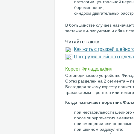
патологии центральной нервн
беременности;
синдром двигательных расстр
В большинстве случаев назначаетс
застежками-липучками и обшит св
Читайте также:
Как жить с грыжей шейног
Протрузия шейного отдела
Корсет Филадельфия
Ортопедическое устройство Фила
Ортез разделен на 2 сегмента – п
Благодаря такому корсету пациен
трахеостомы – рентген или томог
Когда назначают воротник Фил
при нестабильности шейного 
после хирургических вмешате
при смещении или переломе 
при шейном радикулите;