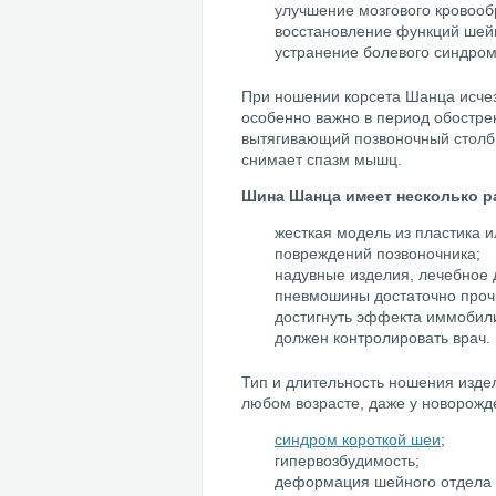
улучшение мозгового кровоо
восстановление функций шейн
устранение болевого синдром
При ношении корсета Шанца исчез
особенно важно в период обострен
вытягивающий позвоночный столб,
снимает спазм мышц.
Шина Шанца имеет несколько р
жесткая модель из пластика 
повреждений позвоночника;
надувные изделия, лечебное 
пневмошины достаточно прочн
достигнуть эффекта иммобили
должен контролировать врач.
Тип и длительность ношения изде
любом возрасте, даже у новорожд
синдром короткой шеи
;
гипервозбудимость;
деформация шейного отдела 