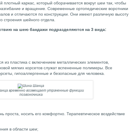
 плотный каркас, который оборачивается вокруг шеи так, чтобы
 разгибание и вращение. Современные ортопедические воротники
иалов и отличаются по конструкции. Они имеют различную высоту
го строения шейного отдела.
ствию на шею бандажи подразделяются на 3 вида:
ся из пластика с включением металлических элементов,
сновой мягких корсетов служат вспененные полимеры. Все
орсеты, гипоаллергенные и безопасные для человека.
анца временно возмещает утраченные функции
позвоночника
ь проста, носить его комфортно. Терапевтическое воздействие
ния в области шеи;