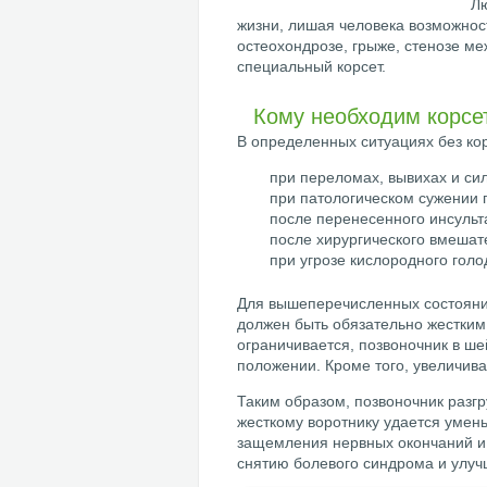
Лю
жизни, лишая человека возможнос
остеохондрозе, грыже, стенозе м
специальный корсет.
Кому необходим корсе
В определенных ситуациях без кор
при переломах, вывихах и си
при патологическом сужении 
после перенесенного инсульт
после хирургического вмешат
при угрозе кислородного голо
Для вышеперечисленных состояни
должен быть обязательно жестким
ограничивается, позвоночник в ш
положении. Кроме того, увеличив
Таким образом, позвоночник разг
жесткому воротнику удается умен
защемления нервных окончаний и 
снятию болевого синдрома и улу