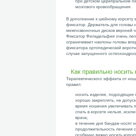
при детском церебральном п
мозгового кровообращения.
В дополнение к шейному корсету 
фиксатор. Держатель для головы н
межпозвоночных дисков верхней ч
Фиксатор Филадельфия очень легк
ограничивает наклоны головы впе
фиксатора ортопедический воротни
случае запущенного остеохондроз
Как правильно носить 
Терапевтического эффекта от нош
правил:
носить изделие, подходящее 
хорошо закреплять, не допус
время ношения увеличивать п
спать в корсете нельзя, искл
врача;
в течение дня бандаж носят н
продолжительность лечения с
особенно важно носить корсет