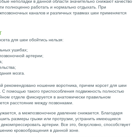
бые неполадки в данной области значительно снижают качество
ти полноценно работать и нормально отдыхать. При
ежпозвоночных каналов и различных травмах шеи применяется
т
сета для шеи обойтись нельзя:
льных ушибах;
позвоночной артерии;
а;
ельства;
дания мозга.
й рекомендовано ношение воротника, причем корсет для шеи
. С помощью такого приспособления подвижность полностью
ейном отделе фиксируется в анатомически правильном
ается расстояние между позвонками.
ружается, а межпозвоночное давление снижается. Благодаря
ьшить размеры грыжи или протрузии, устранить имеющиеся
декомпрессировать артерии. Все это, безусловно, способствует
чшению кровообращения в данной зоне.