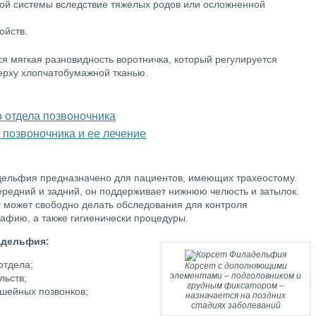
ой системы вследствие тяжелых родов или осложненной
ойств.
я мягкая разновидность воротничка, который регулируется
ерху хлопчатобумажной тканью.
о отдела позвоночника
 позвоночника и ее лечение
дельфия предназначено для пациентов, имеющих трахеостому.
ередний и задний, он поддерживает нижнюю челюсть и затылок.
т может свободно делать обследования для контроля
рафию, а также гигиенически процедуры.
адельфия:
отдела;
Корсет с дополняющими
элементами – подголовником и
льств;
грудным фиксатором –
шейных позвонков;
назначается на поздних
стадиях заболеваний