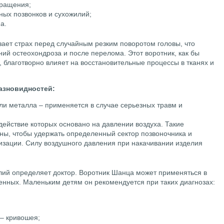
бращения;
ых позвонков и сухожилий;
а.
ает страх перед случайным резким поворотом головы, что
ий остеохондроза и после перелома. Этот воротник, как бы
 благотворно влияет на восстановительные процессы в тканях и
азновидностей:
или металла – применяется в случае серьезных травм и
действие которых основано на давлении воздуха. Такие
ы, чтобы удержать определенный сектор позвоночника и
зации. Силу воздушного давления при накачивании изделия
лий определяет доктор. Воротник Шанца может применяться в
енных. Маленьким детям он рекомендуется при таких диагнозах:
– кривошея;