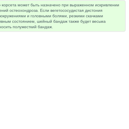
о корсета может быть назначено при выраженном искривлении
ений остеохондроза. Если вегетососудистая дистония
вокружениями и головными болями, резкими скачками
ивным состоянием, шейный бандаж также будет весьма
носить полужесткий бандаж.