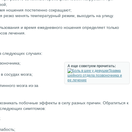
рой;
емя ношения постепенно сокращают;
зя резко менять температурный режим, выходить на улицу.
пользования и время ежедневного ношения определяет только
рсов лечения.
в следующих случаях:
воночника;
А еще советуем прочитать:
Травма
 сосудах мозга;
шейного отдела позвоночника и
ее лечение
пинного мозга из-за
возникать побочные эффекты в силу разных причин. Обратиться к
 следующих симптомов:
;
лабость;