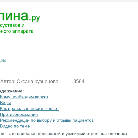
ЧЕНИЕ
МЕДИКАМЕНТЫ
АНАТОМИЯ
РАЗНОЕ
ВОПРОС-ОТВ
ары
Автор:
Оксана Кузнецова
8584
одержание:
Кому необходим корсет
Виды
Как правильно носить корсет
Противопоказания
Рекомендации по выбору и отзывы пациентов
Видео по теме
я – это наиболее подвижный и уязвимый отдел позвоночника.