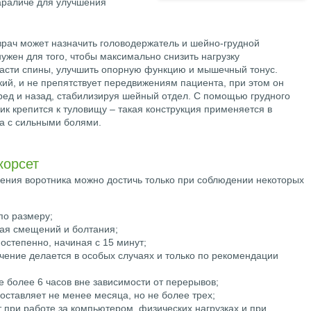
араличе для улучшения
врач может назначить головодержатель и шейно-грудной
ужен для того, чтобы максимально снизить нагрузку
асти спины, улучшить опорную функцию и мышечный тонус.
ий, и не препятствует передвижениям пациента, при этом он
ред и назад, стабилизируя шейный отдел. С помощью грудного
к крепится к туловищу – такая конструкция применяется в
а с сильными болями.
корсет
ения воротника можно достичь только при соблюдении некоторых
по размеру;
кая смещений и болтания;
остепенно, начиная с 15 минут;
ючение делается в особых случаях и только по рекомендации
е более 6 часов вне зависимости от перерывов;
оставляет не менее месяца, но не более трех;
 при работе за компьютером, физических нагрузках и при