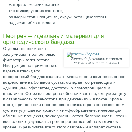
материал жестких вставок;
тип фиксирующих застежек;
размеры стопы пациента, окружности щиколотки и
лодыжки, обхват голени.
Неопрен – идеальный материал для
ортопедического бандажа
Отдельного внимания
заслуживают неопреновые
Жесткий фиксатор с полным
фиксаторы голеностопа.
захватом голени и стопы
Инструкция по применению
изделия гласит, что
неопреновый бандаж оказывает массажное и компрессионное
воздействие на больной сустав, обладает согревающим и
«дышащим» эффектом, достаточно влагопроницаем и
пластичен. Ортез из неопрена обеспечивает надежную защиту
и стабильность голеностопа при движениях и в покое. Кроме
этого, при ношении неопренового фиксатора в поврежденном
суставе улучшается крово- и лимфообращение, иннервация,
обменные процессы, также уменьшается болезненность, отек и
воспаление, улучшается регенерация тканей на клеточном
уровне. В результате всего этого связочный аппарат сустава