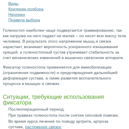
Виды
Критерии подбора
Неопрен
Правила выбора
Голеностоп наиболее чаще подвергается травмированию, так
как нагрузка на него падает не малая – он несет всю массу тела
человека. В результате этого напряжение мышц и связок
нарастает, возникает вероятность ускоренного изнашивания
хрящей, и голеностопный сустав утрачивает стабильность за
счет механических изменений в мышечно-связочном аппарате.
Фиксатор голеностопа применяется для иммобилизации
(ограничения подвижности) и предотвращения дальнейшей
деформации сустава, а также развития воспалительного
процесса в мышцах и связках.
Ситуации, требующие использования
фиксатора
Послеоперационный период;
При травмах голеностопа после снятия гипсовой повязки;
Во время курса лечения по поводу артрита, артроза
сустава,
растяжения связок
;