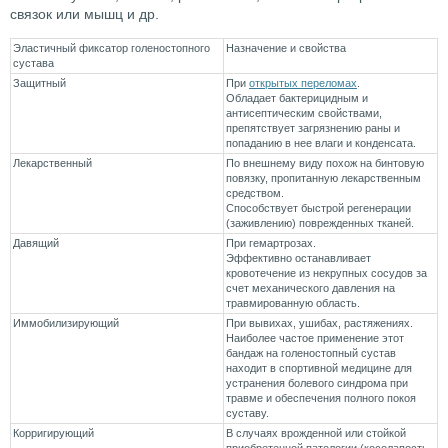
связок или мышц и др.
Эластичный фиксатор голеностопного
Назначение и свойства
сустава
Защитный
При
открытых переломах
.
Обладает бактерицидным и
антисептическим свойствами,
препятствует загрязнению раны и
попаданию в нее влаги и конденсата.
Лекарственный
По внешнему виду похож на бинтовую
повязку, пропитанную лекарственным
средством.
Способствует быстрой регенерации
(заживлению) поврежденных тканей.
Давящий
При гемартрозах.
Эффективно останавливает
кровотечение из некрупных сосудов за
счет механического давления на
травмированную область.
Иммобилизирующий
При вывихах, ушибах, растяжениях.
Наиболее частое применение этот
бандаж на голеностопный сустав
находит в спортивной медицине для
устранения болевого синдрома при
травме и обеспечения полного покоя
суставу.
Корригирующий
В случаях врожденной или стойкой
приобретенной патологии (косолапость,