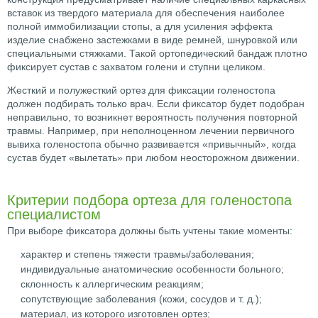
вставок из твердого материала для обеспечения наиболее
полной иммобилизации стопы, а для усиления эффекта
изделие снабжено застежками в виде ремней, шнуровкой или
специальными стяжками. Такой ортопедический бандаж плотно
фиксирует сустав с захватом голени и ступни целиком.
Жесткий и полужесткий ортез для фиксации голеностопа
должен подбирать только врач. Если фиксатор будет подобран
неправильно, то возникнет вероятность получения повторной
травмы. Например, при неполноценном лечении первичного
вывиха голеностопа обычно развивается «привычный», когда
сустав будет «вылетать» при любом неосторожном движении.
Критерии подбора ортеза для голеностопа
специалистом
При выборе фиксатора должны быть учтены такие моменты:
характер и степень тяжести травмы/заболевания;
индивидуальные анатомические особенности больного;
склонность к аллергическим реакциям;
сопутствующие заболевания (кожи, сосудов и т. д.);
материал, из которого изготовлен ортез;