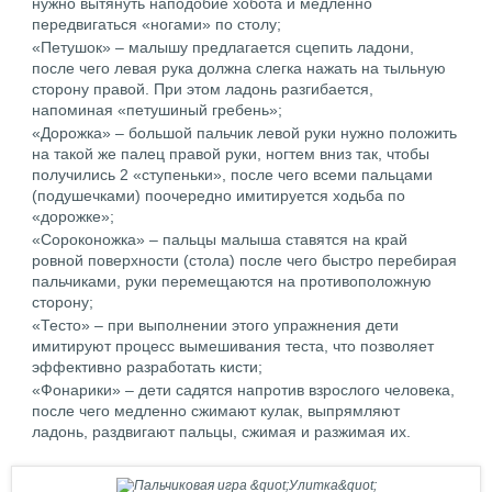
нужно вытянуть наподобие хобота и медленно
передвигаться «ногами» по столу;
«Петушок» – малышу предлагается сцепить ладони,
после чего левая рука должна слегка нажать на тыльную
сторону правой. При этом ладонь разгибается,
напоминая «петушиный гребень»;
«Дорожка» – большой пальчик левой руки нужно положить
на такой же палец правой руки, ногтем вниз так, чтобы
получились 2 «ступеньки», после чего всеми пальцами
(подушечками) поочередно имитируется ходьба по
«дорожке»;
«Сороконожка» – пальцы малыша ставятся на край
ровной поверхности (стола) после чего быстро перебирая
пальчиками, руки перемещаются на противоположную
сторону;
«Тесто» – при выполнении этого упражнения дети
имитируют процесс вымешивания теста, что позволяет
эффективно разработать кисти;
«Фонарики» – дети садятся напротив взрослого человека,
после чего медленно сжимают кулак, выпрямляют
ладонь, раздвигают пальцы, сжимая и разжимая их.