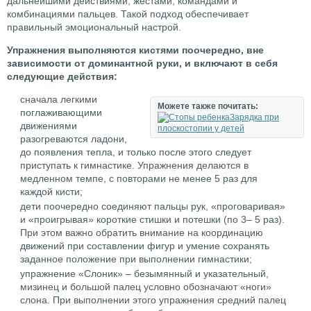
дальнейшими действиями, жестами, командами и
комбинациями пальцев. Такой подход обеспечивает
правильный эмоциональный настрой.
Упражнения выполняются кистями поочередно, вне
зависимости от доминантной руки, и включают в себя
следующие действия:
сначала легкими
Можете также почитать:
поглаживающими
Зарядка при
движениями
плоскостопии у детей
разогреваются ладони,
до появления тепла, и только после этого следует
приступать к гимнастике. Упражнения делаются в
медленном темпе, с повторами не менее 5 раз для
каждой кисти;
дети поочередно соединяют пальцы рук, «проговаривая»
и «проигрывая» короткие стишки и потешки (по 3– 5 раз).
При этом важно обратить внимание на координацию
движений при составлении фигур и умение сохранять
заданное положение при выполнении гимнастики;
упражнение «Слоник» – безымянный и указательный,
мизинец и большой палец условно обозначают «ноги»
слона. При выполнении этого упражнения средний палец