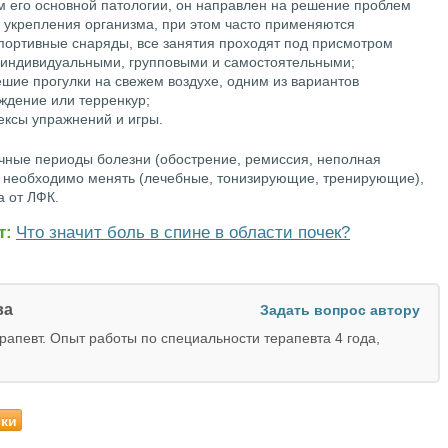
ом его основной патологии, он направлен на решение проблем
я укрепления организма, при этом часто применяются
портивные снаряды, все занятия проходят под присмотром
 индивидуальными, групповыми и самостоятельными;
ешие прогулки на свежем воздухе, одним из вариантов
ждение или терренкур;
ексы упражнений и игры.
ичные периоды болезни (обострение, ремиссия, неполная
к необходимо менять (лечебные, тонизирующие, тренирующие),
 от ЛФК.
т:
Что значит боль в спине в области почек?
ва
Задать вопрос автору
ерапевт. Опыт работы по специальности терапевта 4 года,
ики