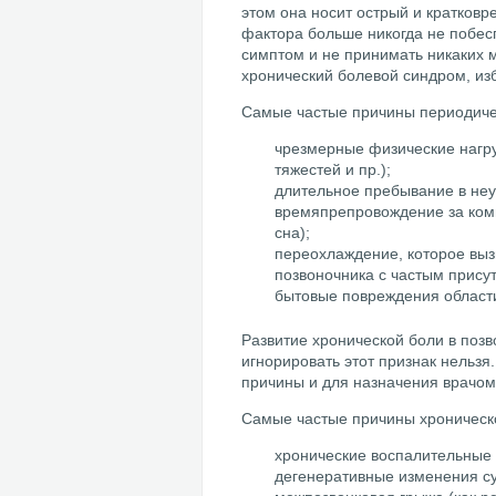
этом она носит острый и кратковр
фактора больше никогда не побес
симптом и не принимать никаких м
хронический болевой синдром, изб
Самые частые причины периодичес
чрезмерные физические нагруз
тяжестей и пр.);
длительное пребывание в неу
времяпрепровождение за ком
сна);
переохлаждение, которое выз
позвоночника с частым прису
бытовые повреждения области
Развитие хронической боли в позв
игнорировать этот признак нельз
причины и для назначения врачом
Самые частые причины хроническо
хронические воспалительные 
дегенеративные изменения су