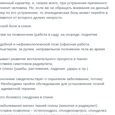
еменный характер, и, скорее всего, при устранении причинного
покоит человека. Но, если же не обращать внимания на данный
ер по его устранению, то эпизодическая боль может перейти в
авится от которого далеко непросто.
кой боли в спине:
ки на позвоночник (работа в саду, на огороде, поднятие
добной и нефизиологической позе (офисная работа,
пьютером, за рулем, неправильное положение тела во время
ывает развитие воспалительного процесса в тканях
тствием симптомов радикулита;
 спины (ушибы, растяжения, падения, удары и пр.).
оночнике свидетельствует о серьезном заболевании, потому
я. Необходимо пройти обследование для установления точной
 адекватной терапии.
го болевого синдрома в спине:
заболевания мягких тканей спины (миалгия и радикулит);
ставов позвонков – остеохондроз, спондилоартроз, спондилез;