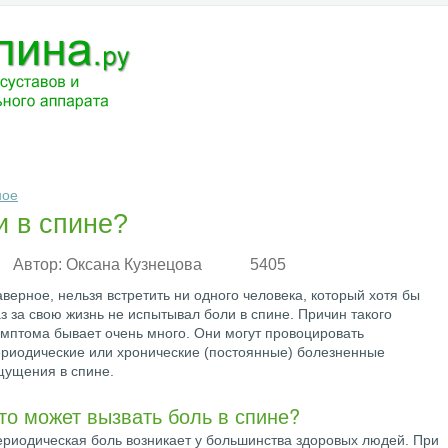
ЧЕНИЕ
МЕДИКАМЕНТЫ
АНАТОМИЯ
РАЗНОЕ
ВОПРОС-ОТВ
ное
и в спине?
Автор:
Оксана Кузнецова
5405
верное, нельзя встретить ни одного человека, который хотя бы
з за свою жизнь не испытывал боли в спине. Причин такого
мптома бывает очень много. Они могут провоцировать
риодические или хронические (постоянные) болезненные
щущения в спине.
то может вызвать боль в спине?
риодическая боль возникает у большинства здоровых людей. При