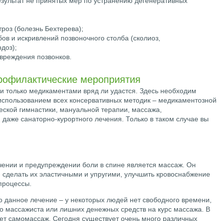
езультат не принятых мер по устранению дегенеративных
оз (болезнь Бехтерева);
бов и искривлений позвоночного столба (сколиоз,
доз);
вреждения позвонков.
профилактические мероприятия
ми только медикаментами вряд ли удастся. Здесь необходим
использованием всех консервативных методик – медикаментозной
еской гимнастики, мануальной терапии, массажа,
даже санаторно-курортного лечения. Только в таком случае вы
ении и предупреждении боли в спине является массаж. Он
 сделать их эластичными и упругими, улучшить кровоснабжение
процессы.
о данное лечение – у некоторых людей нет свободного времени,
го массажиста или лишних денежных средств на курс массажа. В
ет самомассаж. Сегодня существует очень много различных