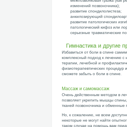
межпозвонковая грыжа (как р
изменений позвоночника);
развитие спондилолистеза;
анкилозирующий спондилоартр
развитие патологических изги
патологический кифоз или лор
серьезные травматические по
Гимнастика и другие 
Избавиться от боли в спине сами
комплексный подход к лечению с 
терапии, лечебной и профилактич
физиотерапевтических процедур и 
сможете забыть о боли в спине.
Массаж и самомассаж
Очень действенным методом в леч
позволяет укрепить мышцы спины,
тканей позвоночника и обменные 
Но, к сожалению, не всем доступн
некоторые не могут найти опытно
таком случае на помощь вам прид