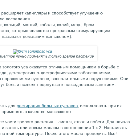
я расширяет капилляры и способствует улучшению
ию воспаления.
 кальций, магний, кобальт, калий, медь, бром.
ества, которые являются прекрасным стимулирующим
 и называют домашним женьшенем).
ецептов нужно применять только зрелое растение
е золотого уса окажутся отличным помощником в борьбе с
рода, дегенеративно-дистрофическими заболеваниями,
 поражениями суставов, воспалительными нарушениями. Они
ут боль и позволят вернуться к повседневным занятиям.
нять для
растирания больных суставов
, использовать при их
 применять в качестве массажного.
е части зрелого растения – листья, ствол и побеги. Для начала
 и залить оливковым маслом в соотношении 1 к 2. Настаивать
натной температуры. После этого масло процедить. Все!