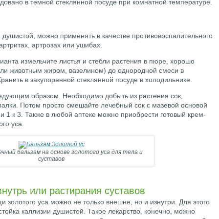
ндовано в темной стеклянной посуде при комнатной температуре.
и душистой, можно применять в качестве противовоспалительного
артритах, артрозах или ушибах.
ианта измельчите листья и стебли растения в пюре, хорошо
ли животным жиром, вазелином) до однородной смеси в
 Хранить в закупоренной стеклянной посуде в холодильнике.
ледующим образом. Необходимо добыть из растения сок,
алки. Потом просто смешайте лечебный сок с мазевой основой
ии 1 к 3. Также в любой аптеке можно приобрести готовый крем-
ого уса.
чный бальзам на основе золотого уса для тела и
суставов
внутрь или растирания суставов
 золотого уса можно не только внешне, но и изнутри. Для этого
тойка каллизии душистой. Такое лекарство, конечно, можно