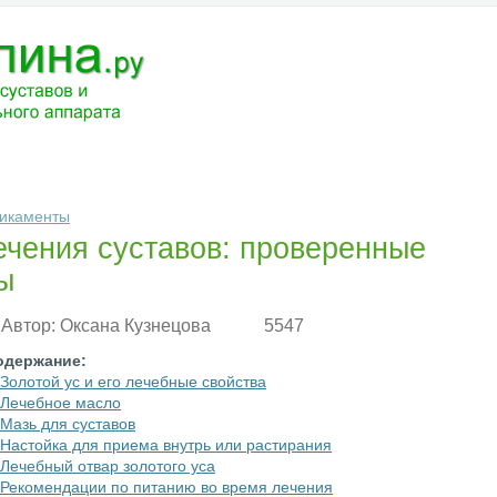
ЧЕНИЕ
МЕДИКАМЕНТЫ
АНАТОМИЯ
РАЗНОЕ
ВОПРОС-ОТВ
икаменты
ечения суставов: проверенные
ы
Автор:
Оксана Кузнецова
5547
одержание:
Золотой ус и его лечебные свойства
Лечебное масло
Мазь для суставов
Настойка для приема внутрь или растирания
Лечебный отвар золотого уса
Рекомендации по питанию во время лечения