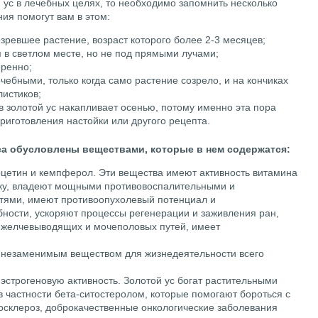
 ус в лечебных целях, то необходимо запомнить несколько
ния помогут вам в этом:
зревшее растение, возраст которого более 2-3 месяцев;
я в светлом месте, но не под прямыми лучами;
еренно;
ечебными, только когда само растение созрело, и на кончиках
листиков;
в золотой ус накапливает осенью, потому именно эта пора
риготовления настойки или другого рецепта.
са обусловлены веществами, которые в нем содержатся:
рцетин и кемпферол. Эти вещества имеют активность витамина
нку, владеют мощными противовоспалительными и
ями, имеют противоопухолевый потенциал и
ости, ускоряют процессы регенерации и заживления ран,
 желчевыводящих и мочеполовых путей, имеет
я незаменимым веществом для жизнедеятельности всего
эстрогеновую активность. Золотой ус богат растительными
 частности бета-ситостеролом, которые помогают бороться с
росклероз, доброкачественные онкологические заболевания