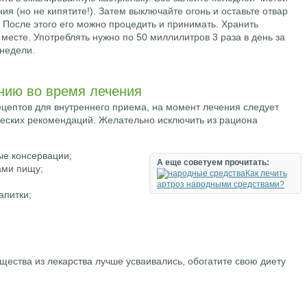
ния (но не кипятите!). Затем выключайте огонь и оставьте отвар
 После этого его можно процедить и принимать. Хранить
есте. Употреблять нужно по 50 миллилитров 3 раза в день за
 недели.
нию во время лечения
цептов для внутреннего приема, на момент лечения следует
еских рекомендаций. Желательно исключить из рациона
е консервации;
А еще советуем прочитать:
ми пищу;
Как лечить
артроз народными средствами?
апитки;
ещества из лекарства лучше усваивались, обогатите свою диету