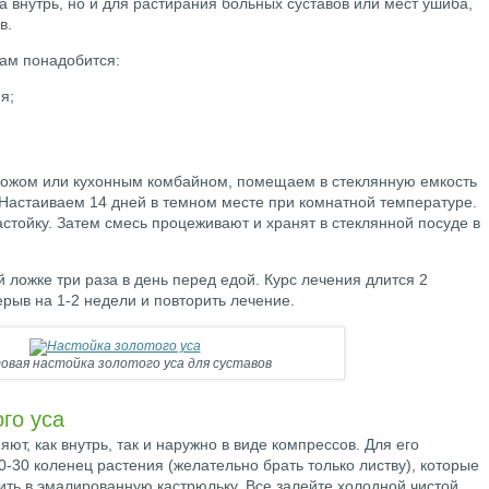
а внутрь, но и для растирания больных суставов или мест ушиба,
в.
вам понадобится:
я;
ножом или кухонным комбайном, помещаем в стеклянную емкость
 Настаиваем 14 дней в темном месте при комнатной температуре.
стойку. Затем смесь процеживают и хранят в стеклянной посуде в
 ложке три раза в день перед едой. Курс лечения длится 2
рыв на 1-2 недели и повторить лечение.
овая настойка золотого уса для суставов
го уса
ют, как внутрь, так и наружно в виде компрессов. Для его
-30 коленец растения (желательно брать только листву), которые
ить в эмалированную кастрюльку. Все залейте холодной чистой