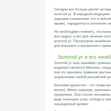
Сегодня все больше растет интере
золотой ус. В народной медицине
широким показаниям: это и забол
кариес, пародонтоз и патология л
Но необходимо помнить, что панац
все недуги, а вот для лечения су
золотой ус. Рассмотрим лечебные
для внешнего и внутреннего прим
Золотой ус и его лече
Золотой ус еще называют домашни
родиной считается Мексика, откуда
пор это красивое травяное растени
подоконнике любой российской до
Каллизия душистая – это трава вы
метра). Имеет широкие, длинные 
кукурузные. Они плотно посажены 
виде тоненьких усов, отсюда и на
насыщенный аромат.