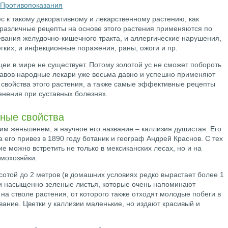
Противопоказания
с к такому декоративному и лекарственному растению, как
 различные рецепты на основе этого растения применяются по
евания желудочно-кишечного тракта, и аллергические нарушения,
егких, и инфекционные поражения, раны, ожоги и пр.
еи в мире не существует. Потому золотой ус не сможет побороть
ставов народные лекари уже весьма давно и успешно применяют
 свойства этого растения, а также самые эффективные рецепты
енения при суставных болезнях.
бные свойства
м женьшенем, а научное его название – каллизия душистая. Его
 его привез в 1890 году ботаник и географ Андрей Краснов. С тех
е можно встретить не только в мексиканских лесах, но и на
мохозяйки.
сотой до 2 метров (в домашних условиях редко вырастает более 1
и насыщенно зеленые листья, которые очень напоминают
на стволе растения, от которого также отходят молодые побеги в
звание. Цветки у каллизии маленькие, но издают красивый и