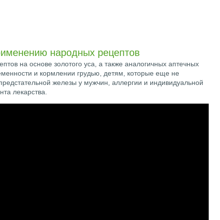
рименению народных рецептов
тов на основе золотого уса, а также аналогичных аптечных
еменности и кормлении грудью, детям, которые еще не
 предстательной железы у мужчин, аллергии и индивидуальной
та лекарства.