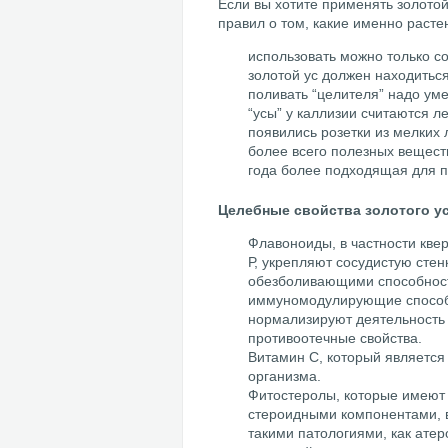
Если вы хотите применять золотой
правил о том, какие именно расте
использовать можно только со
золотой ус должен находитьс
поливать “целителя” надо ум
“усы” у каллизии считаются л
появились розетки из мелких 
более всего полезных вещест
года более подходящая для п
Целебные свойства золотого у
Флавоноиды, в частности кве
Р, укрепляют сосудистую сте
обезболивающими способност
иммуномодулирующие способн
нормализируют деятельность
противоотечные свойства.
Витамин С, который являетс
организма.
Фитостеролы, которые имеют 
стероидными компонентами, в
такими патологиями, как ате