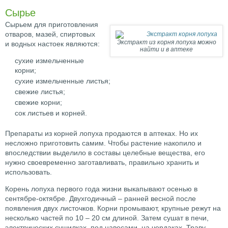
Сырье
Сырьем для приготовления
отваров, мазей, спиртовых
Экстракт из корня лопуха можно
и водных настоек являются:
найти и в аптеке
сухие измельченные
корни;
сухие измельченные листья;
свежие листья;
свежие корни;
сок листьев и корней.
Препараты из корней лопуха продаются в аптеках. Но их
несложно приготовить самим. Чтобы растение накопило и
впоследствии выделило в составы целебные вещества, его
нужно своевременно заготавливать, правильно хранить и
использовать.
Корень лопуха первого года жизни выкапывают осенью в
сентябре-октябре. Двухгодичный – ранней весной после
появления двух листочков. Корни промывают, крупные режут на
несколько частей по 10 – 20 см длиной. Затем сушат в печи,
электрических сушилках, под навесами, на чердаках. Траву