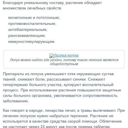
Благодаря уникальному составу, растение обладает
множеством лечебных свойств:
мочегонным и потогонным;
противовоспалительным;
антибактериальным;
ранозаживляющим;
иммуностимулирующим.
Лопух можно найти где угодно, потому такое лечение является
общедоступным
Препараты из лопуха уменьшают отек окружающих сустав
тканей, снимают боли, рассасывают синяки. Снижают
гипертермию больного участка, купируют воспалительный
процесс. При использовании растения повышаются защитные
силы больного организма, увеличивается сопротивляемость
заболеванию.
Как говорят в народе, лекарства лечат, а травы вылечивают. При
лечении лопухом нужно набраться терпения. Растение не
используется в качестве средства скорой помощи. Облегчение
не наступает через 15 минут, как после приема таблетки.