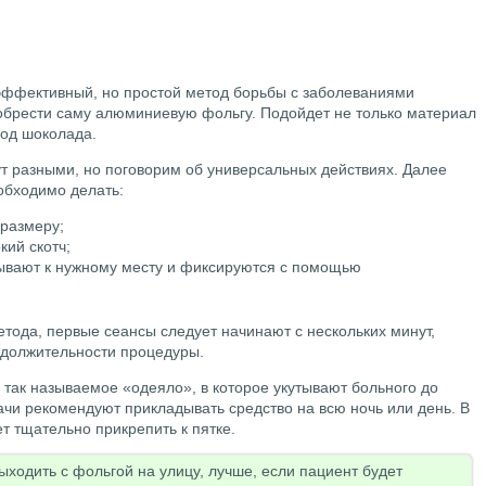
 эффективный, но простой метод борьбы с заболеваниями
иобрести саму алюминиевую фольгу. Подойдет не только материал
под шоколада.
 разными, но поговорим об универсальных действиях. Далее
обходимо делать:
размеру;
кий скотч;
ывают к нужному месту и фиксируются с помощью
етода, первые сеансы следует начинают с нескольких минут,
одолжительности процедуры.
так называемое «одеяло», в которое укутывают больного до
ачи рекомендуют прикладывать средство на всю ночь или день. В
т тщательно прикрепить к пятке.
ходить с фольгой на улицу, лучше, если пациент будет