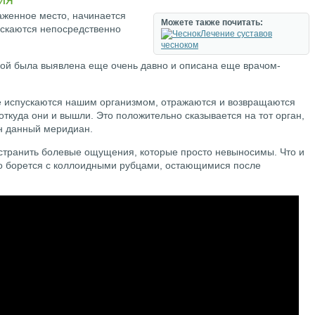
аженное место, начинается
Можете также почитать:
ускаются непосредственно
Лечение суставов
чесноком
ой была выявлена еще очень давно и описана еще врачом-
ые испускаются нашим организмом, отражаются и возвращаются
 откуда они и вышли. Это положительно сказывается на тот орган,
н данный меридиан.
странить болевые ощущения, которые просто невыносимы. Что и
но борется с коллоидными рубцами, остающимися после