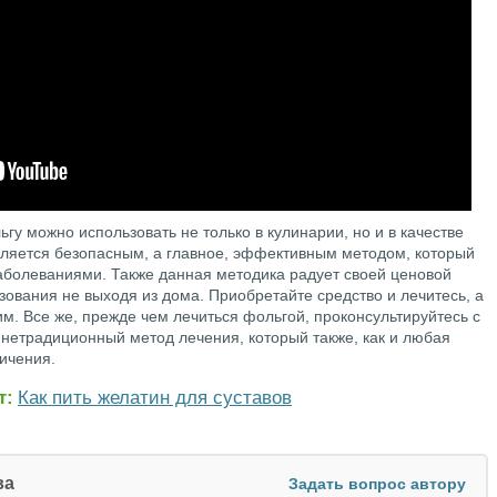
гу можно использовать не только в кулинарии, но и в качестве
вляется безопасным, а главное, эффективным методом, который
аболеваниями. Также данная методика радует своей ценовой
ования не выходя из дома. Приобретайте средство и лечитесь, а
гим. Все же, прежде чем лечиться фольгой, проконсультируйтесь с
к нетрадиционный метод лечения, который также, как и любая
ичения.
т:
Как пить желатин для суставов
ва
Задать вопрос автору