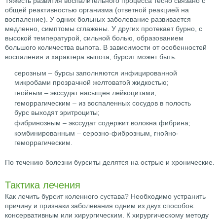
Тяжесть развития воспалительного процесса тесно связано с
общей реактивностью организма (ответной реакцией на
воспаление). У одних больных заболевание развивается
медленно, симптомы сглажены. У других протекает бурно, с
высокой температурой, сильной болью, образованием
большого количества выпота. В зависимости от особенностей
воспаления и характера выпота, бурсит может быть:
серозным – бурсы заполняются инфицированной
микробами прозрачной желтоватой жидкостью;
гнойным – экссудат насыщен лейкоцитами;
геморрагическим – из воспаленных сосудов в полость
бурс выходят эритроциты;
фибринозным – экссудат содержит волокна фибрина;
комбинированным – серозно-фиброзным, гнойно-
геморрагическим.
По течению болезни бурситы делятся на острые и хронические.
Тактика лечения
Как лечить бурсит коленного сустава? Необходимо устранить
причину и признаки заболевания одним из двух способов:
консервативным или хирургическим. К хирургическому методу