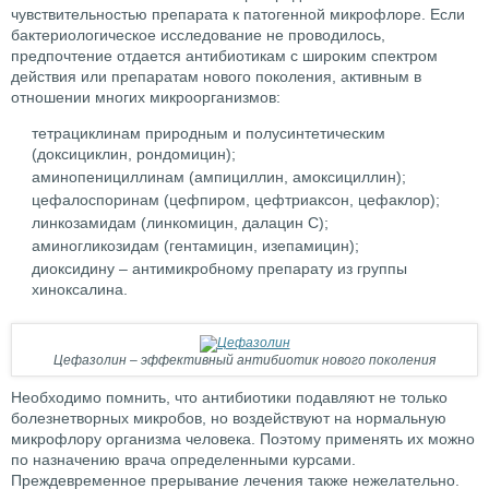
чувствительностью препарата к патогенной микрофлоре. Если
бактериологическое исследование не проводилось,
предпочтение отдается антибиотикам с широким спектром
действия или препаратам нового поколения, активным в
отношении многих микроорганизмов:
тетрациклинам природным и полусинтетическим
(доксициклин, рондомицин);
аминопенициллинам (ампициллин, амоксициллин);
цефалоспоринам (цефпиром, цефтриаксон, цефаклор);
линкозамидам (линкомицин, далацин С);
аминогликозидам (гентамицин, изепамицин);
диоксидину – антимикробному препарату из группы
хиноксалина.
Цефазолин – эффективный антибиотик нового поколения
Необходимо помнить, что антибиотики подавляют не только
болезнетворных микробов, но воздействуют на нормальную
микрофлору организма человека. Поэтому применять их можно
по назначению врача определенными курсами.
Преждевременное прерывание лечения также нежелательно.